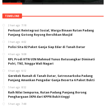
TIMELINE
2 hari ago
7:18
Perkuat Reintegrasi Sosial, Warga Binaan Rutan Padang
Panjang Gotong Royong Bersihkan Masjid
3 hari ago
4:02
Polisi Sita 82 Paket Ganja Siap Edar di Tanah Datar
4 hari ago
9:08
RPL Prodi HTN UIN Mahmud Yunus Batusangkar Diminati
Polri, TNI, hingga Wali Nagari
4 hari ago
6:12
Gerebek Rumah di Tanah Datar, Satresnarkoba Padang
Panjang Amankan Pengedar Ganja Beserta 6 Paket Bukti
5 hari ago
8:52
Raih Nilai Sempurna, Rutan Padang Panjang Borong
Penghargaan IKPA dari KPPN Bukittinggi
5 hari ago
7:48