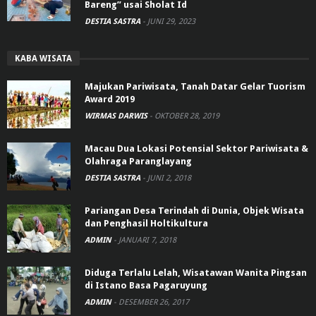
Bareng” usai Sholat Id
DESTIA SASTRA
-
JUNI 29, 2023
KABA WISATA
Majukan Pariwisata, Tanah Datar Gelar Tuorism
Award 2019
WIRMAS DARWIS
-
OKTOBER 28, 2019
Macau Dua Lokasi Potensial Sektor Pariwisata &
Olahraga Paranglayang
DESTIA SASTRA
-
JUNI 2, 2018
Pariangan Desa Terindah di Dunia, Objek Wisata
dan Penghasil Holtikultura
ADMIN
-
JANUARI 7, 2018
Diduga Terlalu Lelah, Wisatawan Wanita Pingsan
di Istano Basa Pagaruyung
ADMIN
-
DESEMBER 26, 2017