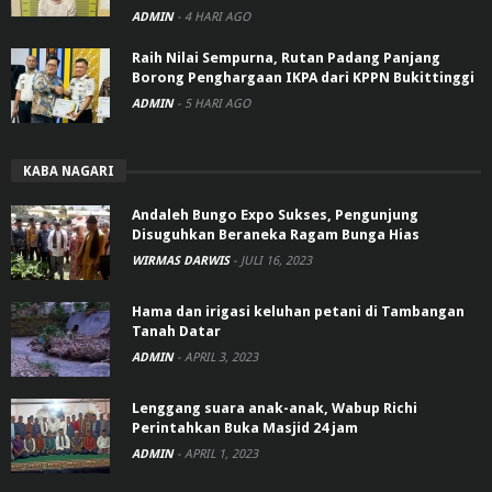
ADMIN
-
4 HARI AGO
Raih Nilai Sempurna, Rutan Padang Panjang
Borong Penghargaan IKPA dari KPPN Bukittinggi
ADMIN
-
5 HARI AGO
KABA NAGARI
Andaleh Bungo Expo Sukses, Pengunjung
Disuguhkan Beraneka Ragam Bunga Hias
WIRMAS DARWIS
-
JULI 16, 2023
Hama dan irigasi keluhan petani di Tambangan
Tanah Datar
ADMIN
-
APRIL 3, 2023
Lenggang suara anak-anak, Wabup Richi
Perintahkan Buka Masjid 24 jam
ADMIN
-
APRIL 1, 2023