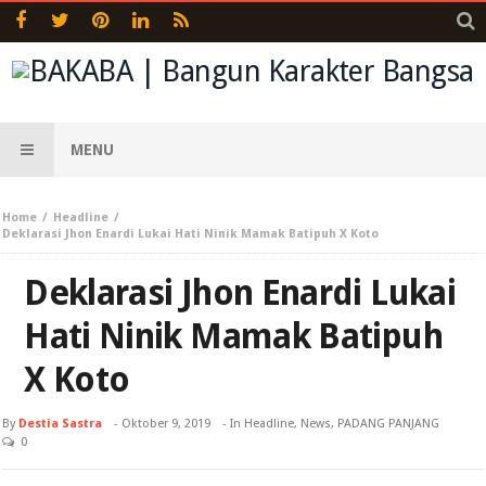
MENU
Home
Headline
Deklarasi Jhon Enardi Lukai Hati Ninik Mamak Batipuh X Koto
Deklarasi Jhon Enardi Lukai
Hati Ninik Mamak Batipuh
X Koto
By
Destia Sastra
-
Oktober 9, 2019
- In
Headline
,
News
,
PADANG PANJANG
0