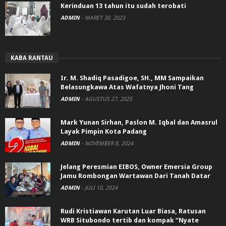
Kerinduan 13 tahun itu sudah terobati
ADMIN
-
MARET 30, 2023
KABA RANTAU
Ir. M. Shadiq Pasadigoe, SH., MM Sampaikan
Belasungkawa Atas Wafatnya Jhoni Tang
ADMIN
-
AGUSTUS 27, 2025
Mark Yunan Sirhan, Paslon M. Iqbal dan Amasrul
Layak Pimpin Kota Padang
ADMIN
-
NOVEMBER 8, 2024
Jelang Peresmian EIBOS, Owner Emersia Group
Jamu Rombongan Wartawan Dari Tanah Datar
ADMIN
-
JULI 10, 2024
Rudi Kristiawan Karutan Luar Biasa, Ratusan
WRB Situbondo tertib dan kompak “Nyate