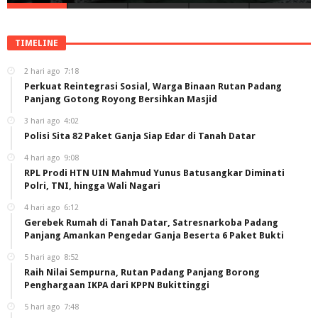
TIMELINE
2 hari ago
7:18
Perkuat Reintegrasi Sosial, Warga Binaan Rutan Padang
Panjang Gotong Royong Bersihkan Masjid
3 hari ago
4:02
Polisi Sita 82 Paket Ganja Siap Edar di Tanah Datar
4 hari ago
9:08
RPL Prodi HTN UIN Mahmud Yunus Batusangkar Diminati
Polri, TNI, hingga Wali Nagari
4 hari ago
6:12
Gerebek Rumah di Tanah Datar, Satresnarkoba Padang
Panjang Amankan Pengedar Ganja Beserta 6 Paket Bukti
5 hari ago
8:52
Raih Nilai Sempurna, Rutan Padang Panjang Borong
Penghargaan IKPA dari KPPN Bukittinggi
5 hari ago
7:48