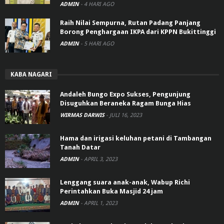
ADMIN
-
4 HARI AGO
Raih Nilai Sempurna, Rutan Padang Panjang
Borong Penghargaan IKPA dari KPPN Bukittinggi
ADMIN
-
5 HARI AGO
KABA NAGARI
Andaleh Bungo Expo Sukses, Pengunjung
Disuguhkan Beraneka Ragam Bunga Hias
WIRMAS DARWIS
-
JULI 16, 2023
Hama dan irigasi keluhan petani di Tambangan
Tanah Datar
ADMIN
-
APRIL 3, 2023
Lenggang suara anak-anak, Wabup Richi
Perintahkan Buka Masjid 24 jam
ADMIN
-
APRIL 1, 2023