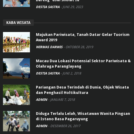
DESTIA SASTRA
-
JUNI 29, 2023
KABA WISATA
Majukan Pariwisata, Tanah Datar Gelar Tuorism
Award 2019
WIRMAS DARWIS
-
OKTOBER 28, 2019
Macau Dua Lokasi Potensial Sektor Pariwisata &
Olahraga Paranglayang
DESTIA SASTRA
-
JUNI 2, 2018
Pariangan Desa Terindah di Dunia, Objek Wisata
dan Penghasil Holtikultura
ADMIN
-
JANUARI 7, 2018
Diduga Terlalu Lelah, Wisatawan Wanita Pingsan
di Istano Basa Pagaruyung
ADMIN
-
DESEMBER 26, 2017