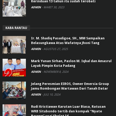
Kerinduan 13 tahun itu sudah terobati
ADMIN
-
MARET 30, 2023
KABA RANTAU
Ir. M. Shadiq Pasadigoe, SH., MM Sampaikan
Belasungkawa Atas Wafatnya Jhoni Tang
ADMIN
-
AGUSTUS 27, 2025
Mark Yunan Sirhan, Paslon M. Iqbal dan Amasrul
Layak Pimpin Kota Padang
ADMIN
-
NOVEMBER 8, 2024
Jelang Peresmian EIBOS, Owner Emersia Group
Jamu Rombongan Wartawan Dari Tanah Datar
ADMIN
-
JULI 10, 2024
Rudi Kristiawan Karutan Luar Biasa, Ratusan
WRB Situbondo tertib dan kompak “Nyate
Bareng” usai Sholat Id