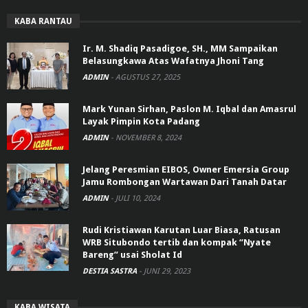
KABA RANTAU
Ir. M. Shadiq Pasadigoe, SH., MM Sampaikan
Belasungkawa Atas Wafatnya Jhoni Tang
ADMIN
-
AGUSTUS 27, 2025
Mark Yunan Sirhan, Paslon M. Iqbal dan Amasrul
Layak Pimpin Kota Padang
ADMIN
-
NOVEMBER 8, 2024
Jelang Peresmian EIBOS, Owner Emersia Group
Jamu Rombongan Wartawan Dari Tanah Datar
ADMIN
-
JULI 10, 2024
Rudi Kristiawan Karutan Luar Biasa, Ratusan
WRB Situbondo tertib dan kompak “Nyate
Bareng” usai Sholat Id
DESTIA SASTRA
-
JUNI 29, 2023
KABA WISATA