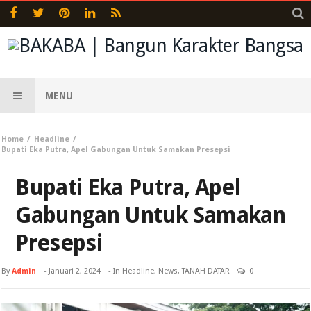
MENU
Home
Headline
Bupati Eka Putra, Apel Gabungan Untuk Samakan Presepsi
Bupati Eka Putra, Apel
Gabungan Untuk Samakan
Presepsi
By
Admin
-
Januari 2, 2024
- In
Headline
,
News
,
TANAH DATAR
0