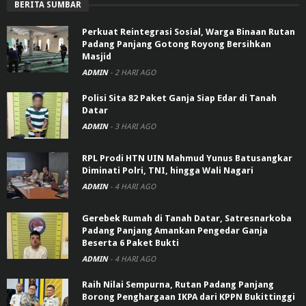
BERITA SUMBAR
Perkuat Reintegrasi Sosial, Warga Binaan Rutan
Padang Panjang Gotong Royong Bersihkan
Masjid
ADMIN
-
2 HARI AGO
Polisi Sita 82 Paket Ganja Siap Edar di Tanah
Datar
ADMIN
-
3 HARI AGO
RPL Prodi HTN UIN Mahmud Yunus Batusangkar
Diminati Polri, TNI, hingga Wali Nagari
ADMIN
-
4 HARI AGO
Gerebek Rumah di Tanah Datar, Satresnarkoba
Padang Panjang Amankan Pengedar Ganja
Beserta 6 Paket Bukti
ADMIN
-
4 HARI AGO
Raih Nilai Sempurna, Rutan Padang Panjang
Borong Penghargaan IKPA dari KPPN Bukittinggi