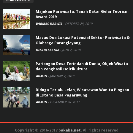
Majukan Pariwisata, Tanah Datar Gelar Tuorism
Award 2019
WIRMAS DARWIS
-
OKTOBER 28, 2019
Macau Dua Lokasi Potensial Sektor Pariwisata &
Olahraga Paranglayang
DESTIA SASTRA
-
JUNI 2, 2018
Pariangan Desa Terindah di Dunia, Objek Wisata
dan Penghasil Holtikultura
ADMIN
-
JANUARI 7, 2018
Diduga Terlalu Lelah, Wisatawan Wanita Pingsan
di Istano Basa Pagaruyung
ADMIN
-
DESEMBER 26, 2017
Copyright © 2016-2017
bakaba.net
. All rights reserved