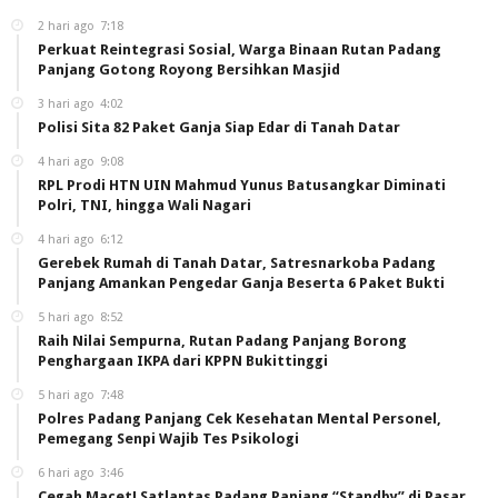
2 hari ago
7:18
Perkuat Reintegrasi Sosial, Warga Binaan Rutan Padang
Panjang Gotong Royong Bersihkan Masjid
3 hari ago
4:02
Polisi Sita 82 Paket Ganja Siap Edar di Tanah Datar
4 hari ago
9:08
RPL Prodi HTN UIN Mahmud Yunus Batusangkar Diminati
Polri, TNI, hingga Wali Nagari
4 hari ago
6:12
Gerebek Rumah di Tanah Datar, Satresnarkoba Padang
Panjang Amankan Pengedar Ganja Beserta 6 Paket Bukti
5 hari ago
8:52
Raih Nilai Sempurna, Rutan Padang Panjang Borong
Penghargaan IKPA dari KPPN Bukittinggi
5 hari ago
7:48
Polres Padang Panjang Cek Kesehatan Mental Personel,
Pemegang Senpi Wajib Tes Psikologi
6 hari ago
3:46
Cegah Macet! Satlantas Padang Panjang “Standby” di Pasar