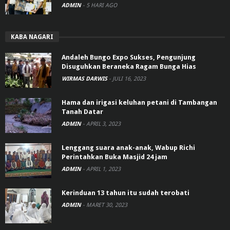
ADMIN
-
5 HARI AGO
KABA NAGARI
Andaleh Bungo Expo Sukses, Pengunjung
Disuguhkan Beraneka Ragam Bunga Hias
WIRMAS DARWIS
-
JULI 16, 2023
Hama dan irigasi keluhan petani di Tambangan
Tanah Datar
ADMIN
-
APRIL 3, 2023
Lenggang suara anak-anak, Wabup Richi
Perintahkan Buka Masjid 24 jam
ADMIN
-
APRIL 1, 2023
Kerinduan 13 tahun itu sudah terobati
ADMIN
-
MARET 30, 2023