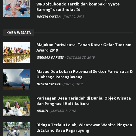
WRB Situbondo tertib dan kompak “Nyate
Bareng” usai Sholat Id
DESTIA SASTRA
-
JUNI 29, 2023
KABA WISATA
Majukan Pariwisata, Tanah Datar Gelar Tuorism
Award 2019
WIRMAS DARWIS
-
OKTOBER 28, 2019
Macau Dua Lokasi Potensial Sektor Pariwisata &
Olahraga Paranglayang
DESTIA SASTRA
-
JUNI 2, 2018
Pariangan Desa Terindah di Dunia, Objek Wisata
dan Penghasil Holtikultura
ADMIN
-
JANUARI 7, 2018
Diduga Terlalu Lelah, Wisatawan Wanita Pingsan
di Istano Basa Pagaruyung