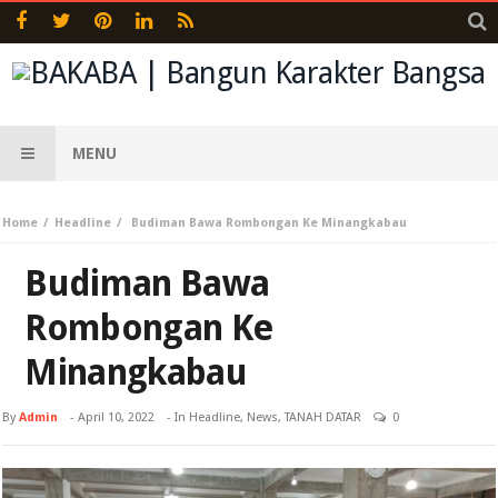
MENU
Home
Headline
Budiman Bawa Rombongan Ke Minangkabau
Budiman Bawa
Rombongan Ke
Minangkabau
By
Admin
-
April 10, 2022
- In
Headline
,
News
,
TANAH DATAR
0