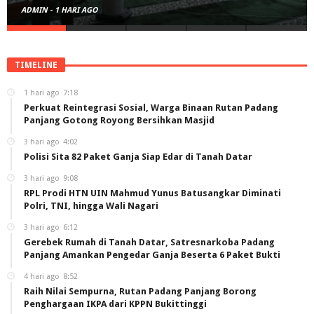
ADMIN
-
1 HARI AGO
TIMELINE
1 hari ago
7:18
Perkuat Reintegrasi Sosial, Warga Binaan Rutan Padang
Panjang Gotong Royong Bersihkan Masjid
3 hari ago
4:02
Polisi Sita 82 Paket Ganja Siap Edar di Tanah Datar
3 hari ago
9:08
RPL Prodi HTN UIN Mahmud Yunus Batusangkar Diminati
Polri, TNI, hingga Wali Nagari
3 hari ago
6:12
Gerebek Rumah di Tanah Datar, Satresnarkoba Padang
Panjang Amankan Pengedar Ganja Beserta 6 Paket Bukti
4 hari ago
8:52
Raih Nilai Sempurna, Rutan Padang Panjang Borong
Penghargaan IKPA dari KPPN Bukittinggi