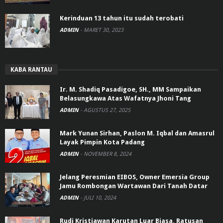
Kerinduan 13 tahun itu sudah terobati
ADMIN
-
MARET 30, 2023
KABA RANTAU
Ir. M. Shadiq Pasadigoe, SH., MM Sampaikan
Belasungkawa Atas Wafatnya Jhoni Tang
ADMIN
-
AGUSTUS 27, 2025
Mark Yunan Sirhan, Paslon M. Iqbal dan Amasrul
Layak Pimpin Kota Padang
ADMIN
-
NOVEMBER 8, 2024
Jelang Peresmian EIBOS, Owner Emersia Group
Jamu Rombongan Wartawan Dari Tanah Datar
ADMIN
-
JULI 10, 2024
Rudi Kristiawan Karutan Luar Biasa, Ratusan