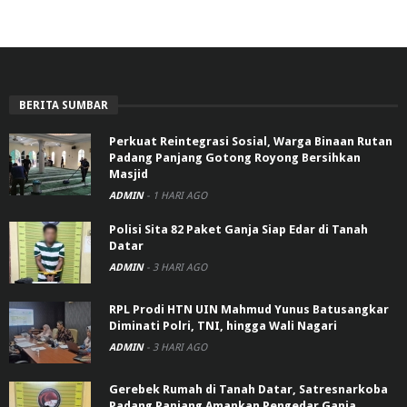
BERITA SUMBAR
Perkuat Reintegrasi Sosial, Warga Binaan Rutan
Padang Panjang Gotong Royong Bersihkan
Masjid
ADMIN
-
1 HARI AGO
Polisi Sita 82 Paket Ganja Siap Edar di Tanah
Datar
ADMIN
-
3 HARI AGO
RPL Prodi HTN UIN Mahmud Yunus Batusangkar
Diminati Polri, TNI, hingga Wali Nagari
ADMIN
-
3 HARI AGO
Gerebek Rumah di Tanah Datar, Satresnarkoba
Padang Panjang Amankan Pengedar Ganja