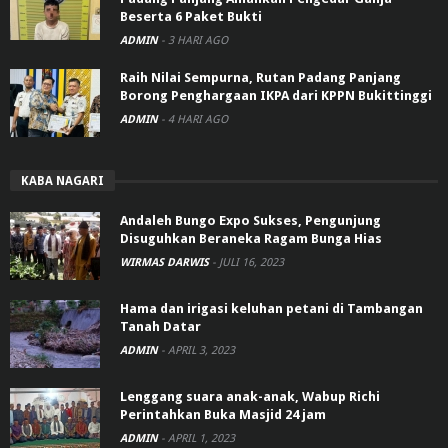
Beserta 6 Paket Bukti
ADMIN
-
3 HARI AGO
Raih Nilai Sempurna, Rutan Padang Panjang
Borong Penghargaan IKPA dari KPPN Bukittinggi
ADMIN
-
4 HARI AGO
KABA NAGARI
Andaleh Bungo Expo Sukses, Pengunjung
Disuguhkan Beraneka Ragam Bunga Hias
WIRMAS DARWIS
-
JULI 16, 2023
Hama dan irigasi keluhan petani di Tambangan
Tanah Datar
ADMIN
-
APRIL 3, 2023
Lenggang suara anak-anak, Wabup Richi
Perintahkan Buka Masjid 24 jam
ADMIN
-
APRIL 1, 2023