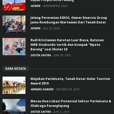
ADMIN
-
NOVEMBER 8, 2024
Jelang Peresmian EIBOS, Owner Emersia Group
Jamu Rombongan Wartawan Dari Tanah Datar
ADMIN
-
JULI 10, 2024
Rudi Kristiawan Karutan Luar Biasa, Ratusan
WRB Situbondo tertib dan kompak “Nyate
Bareng” usai Sholat Id
DESTIA SASTRA
-
JUNI 29, 2023
KABA WISATA
Majukan Pariwisata, Tanah Datar Gelar Tuorism
Award 2019
WIRMAS DARWIS
-
OKTOBER 28, 2019
Macau Dua Lokasi Potensial Sektor Pariwisata &
Olahraga Paranglayang
DESTIA SASTRA
-
JUNI 2, 2018