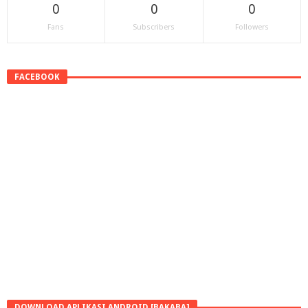
0
0
0
Fans
Subscribers
Followers
FACEBOOK
DOWNLOAD APLIKASI ANDROID [BAKABA]