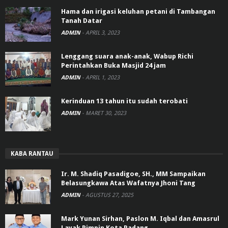
Hama dan irigasi keluhan petani di Tambangan
Tanah Datar
ADMIN
-
APRIL 3, 2023
Lenggang suara anak-anak, Wabup Richi
Perintahkan Buka Masjid 24 jam
ADMIN
-
APRIL 1, 2023
Kerinduan 13 tahun itu sudah terobati
ADMIN
-
MARET 30, 2023
KABA RANTAU
Ir. M. Shadiq Pasadigoe, SH., MM Sampaikan
Belasungkawa Atas Wafatnya Jhoni Tang
ADMIN
-
AGUSTUS 27, 2025
Mark Yunan Sirhan, Paslon M. Iqbal dan Amasrul
Layak Pimpin Kota Padang