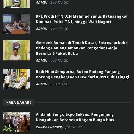
ADMIN
-
3 HARI AGO
RPL Prodi HTN UIN Mahmud Yunus Batusangkar
Diminati Polri, TNI, hingga Wali Nagari
ADMIN
-
4 HARI AGO
Gerebek Rumah di Tanah Datar, Satresnarkoba
Padang Panjang Amankan Pengedar Ganja
Beserta 6 Paket Bukti
ADMIN
-
4 HARI AGO
Raih Nilai Sempurna, Rutan Padang Panjang
Borong Penghargaan IKPA dari KPPN Bukittinggi
ADMIN
-
5 HARI AGO
KABA NAGARI
Andaleh Bungo Expo Sukses, Pengunjung
Disuguhkan Beraneka Ragam Bunga Hias
WIRMAS DARWIS
-
JULI 16, 2023