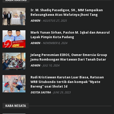
KABA RANTAU
Ir. M. Shadiq Pasadigoe, SH., MM Sampaikan
Belasungkawa Atas Wafatnya Jhoni Tang
ADMIN
-
AGUSTUS 27, 2025
Mark Yunan Sirhan, Paslon M. Iqbal dan Amasrul
Layak Pimpin Kota Padang
ADMIN
-
NOVEMBER 8, 2024
Jelang Peresmian EIBOS, Owner Emersia Group
Jamu Rombongan Wartawan Dari Tanah Datar
ADMIN
-
JULI 10, 2024
Rudi Kristiawan Karutan Luar Biasa, Ratusan
WRB Situbondo tertib dan kompak “Nyate
Bareng” usai Sholat Id
DESTIA SASTRA
-
JUNI 29, 2023
KABA WISATA