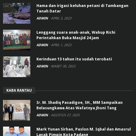
Hama dan irigasi keluhan petani di Tambangan
Tanah Datar
ADMIN
-
APRIL 3, 2023
Lenggang suara anak-anak, Wabup Richi
Perintahkan Buka Masjid 24 jam
ADMIN
-
APRIL 1, 2023
Kerinduan 13 tahun itu sudah terobati
ADMIN
-
MARET 30, 2023
KABA RANTAU
Ir. M. Shadiq Pasadigoe, SH., MM Sampaikan
Belasungkawa Atas Wafatnya Jhoni Tang
ADMIN
-
AGUSTUS 27, 2025
Mark Yunan Sirhan, Paslon M. Iqbal dan Amasrul
Layak Pimpin Kota Padang