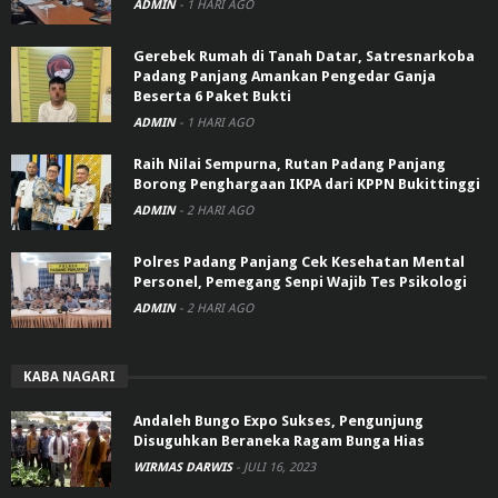
ADMIN
-
1 HARI AGO
Gerebek Rumah di Tanah Datar, Satresnarkoba
Padang Panjang Amankan Pengedar Ganja
Beserta 6 Paket Bukti
ADMIN
-
1 HARI AGO
Raih Nilai Sempurna, Rutan Padang Panjang
Borong Penghargaan IKPA dari KPPN Bukittinggi
ADMIN
-
2 HARI AGO
Polres Padang Panjang Cek Kesehatan Mental
Personel, Pemegang Senpi Wajib Tes Psikologi
ADMIN
-
2 HARI AGO
KABA NAGARI
Andaleh Bungo Expo Sukses, Pengunjung
Disuguhkan Beraneka Ragam Bunga Hias
WIRMAS DARWIS
-
JULI 16, 2023