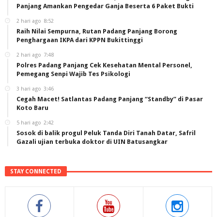
Panjang Amankan Pengedar Ganja Beserta 6 Paket Bukti
2 hari ago
8:52
Raih Nilai Sempurna, Rutan Padang Panjang Borong
Penghargaan IKPA dari KPPN Bukittinggi
2 hari ago
7:48
Polres Padang Panjang Cek Kesehatan Mental Personel,
Pemegang Senpi Wajib Tes Psikologi
3 hari ago
3:46
Cegah Macet! Satlantas Padang Panjang “Standby” di Pasar
Koto Baru
5 hari ago
2:42
Sosok di balik progul Peluk Tanda Diri Tanah Datar, Safril
Gazali ujian terbuka doktor di UIN Batusangkar
STAY CONNECTED