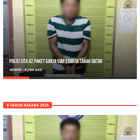
RPL Prodi HTN UIN Mahmud Yunus Batusangkar Diminati Polri, TNI,
hingga Wali Nagari
ADMIN
-
1 HARI AGO
8 TAHUN BAKABA 2024