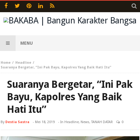
MENU
Home
Headline
Suaranya Bergetar, “Ini Pak Bayu, Kapolres Yang Baik Hati Itu”
Suaranya Bergetar, “Ini Pak
Bayu, Kapolres Yang Baik
Hati Itu”
By
Destia Sastra
-
Mei 18, 2019
- In
Headline
,
News
,
TANAH DATAR
0