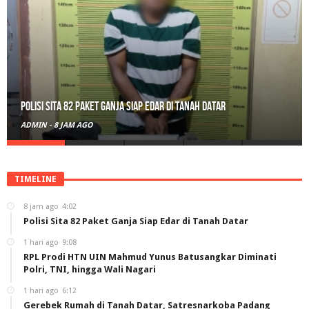
RPL Prodi HTN UIN Mahmud Yunus Batusangkar Diminati Polri, TNI,
hingga Wali Nagari
ADMIN
-
1 HARI AGO
TIMELINE
8 jam ago
4:02
Polisi Sita 82 Paket Ganja Siap Edar di Tanah Datar
1 hari ago
9:08
RPL Prodi HTN UIN Mahmud Yunus Batusangkar Diminati
Polri, TNI, hingga Wali Nagari
1 hari ago
6:12
Gerebek Rumah di Tanah Datar, Satresnarkoba Padang