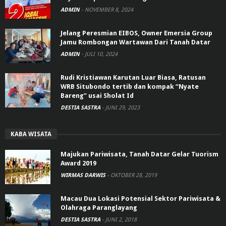
ADMIN
-
NOVEMBER 8, 2024
Jelang Peresmian EIBOS, Owner Emersia Group
Jamu Rombongan Wartawan Dari Tanah Datar
ADMIN
-
JULI 10, 2024
Rudi Kristiawan Karutan Luar Biasa, Ratusan
WRB Situbondo tertib dan kompak “Nyate
Bareng” usai Sholat Id
DESTIA SASTRA
-
JUNI 29, 2023
KABA WISATA
Majukan Pariwisata, Tanah Datar Gelar Tuorism
Award 2019
WIRMAS DARWIS
-
OKTOBER 28, 2019
Macau Dua Lokasi Potensial Sektor Pariwisata &
Olahraga Paranglayang
DESTIA SASTRA
-
JUNI 2, 2018