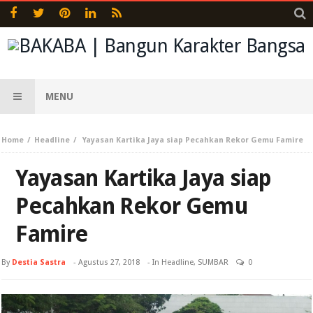
MENU
Home
Headline
Yayasan Kartika Jaya siap Pecahkan Rekor Gemu Famire
Yayasan Kartika Jaya siap
Pecahkan Rekor Gemu
Famire
By
Destia Sastra
-
Agustus 27, 2018
- In
Headline
,
SUMBAR
0