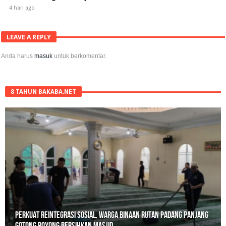
4 hari ago
LEAVE A REPLY
Anda harus
masuk
untuk berkomentar.
8 TAHUN BAKABA.NET
Polisi Sita 82 Paket Ganja Siap Edar di Tanah Datar