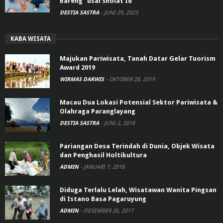
Bareng” usai Sholat Id
DESTIA SASTRA
-
JUNI 29, 2023
KABA WISATA
Majukan Pariwisata, Tanah Datar Gelar Tuorism
Award 2019
WIRMAS DARWIS
-
OKTOBER 28, 2019
Macau Dua Lokasi Potensial Sektor Pariwisata &
Olahraga Paranglayang
DESTIA SASTRA
-
JUNI 2, 2018
Pariangan Desa Terindah di Dunia, Objek Wisata
dan Penghasil Holtikultura
ADMIN
-
JANUARI 7, 2018
Diduga Terlalu Lelah, Wisatawan Wanita Pingsan
di Istano Basa Pagaruyung
ADMIN
-
DESEMBER 26, 2017