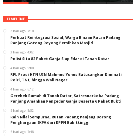
TIMELINE
2 hari ago
7:18
Perkuat Reintegrasi Sosial, Warga Binaan Rutan Padang
Panjang Gotong Royong Bersihkan Masjid
3 hari ago
4:02
Polisi Sita 82 Paket Ganja Siap Edar di Tanah Datar
4 hari ago
9:08
RPL Prodi HTN UIN Mahmud Yunus Batusangkar Diminati
Polri, TNI, hingga Wali Nagari
4 hari ago
6:12
Gerebek Rumah di Tanah Datar, Satresnarkoba Padang
Panjang Amankan Pengedar Ganja Beserta 6 Paket Bukti
5 hari ago
8:52
Raih Nilai Sempurna, Rutan Padang Panjang Borong
Penghargaan IKPA dari KPPN Bukittinggi
5 hari ago
7:48