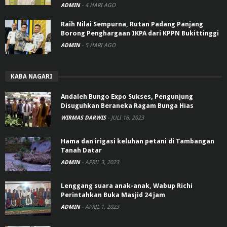
ADMIN
-
4 HARI AGO
Raih Nilai Sempurna, Rutan Padang Panjang
Borong Penghargaan IKPA dari KPPN Bukittinggi
ADMIN
-
5 HARI AGO
KABA NAGARI
Andaleh Bungo Expo Sukses, Pengunjung
Disuguhkan Beraneka Ragam Bunga Hias
WIRMAS DARWIS
-
JULI 16, 2023
Hama dan irigasi keluhan petani di Tambangan
Tanah Datar
ADMIN
-
APRIL 3, 2023
Lenggang suara anak-anak, Wabup Richi
Perintahkan Buka Masjid 24 jam
ADMIN
-
APRIL 1, 2023