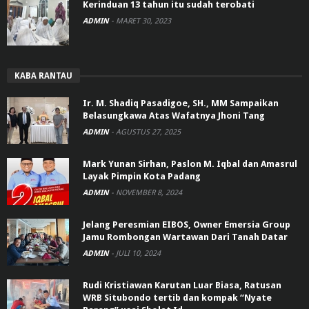
Kerinduan 13 tahun itu sudah terobati
ADMIN
-
MARET 30, 2023
KABA RANTAU
Ir. M. Shadiq Pasadigoe, SH., MM Sampaikan
Belasungkawa Atas Wafatnya Jhoni Tang
ADMIN
-
AGUSTUS 27, 2025
Mark Yunan Sirhan, Paslon M. Iqbal dan Amasrul
Layak Pimpin Kota Padang
ADMIN
-
NOVEMBER 8, 2024
Jelang Peresmian EIBOS, Owner Emersia Group
Jamu Rombongan Wartawan Dari Tanah Datar
ADMIN
-
JULI 10, 2024
Rudi Kristiawan Karutan Luar Biasa, Ratusan
WRB Situbondo tertib dan kompak “Nyate