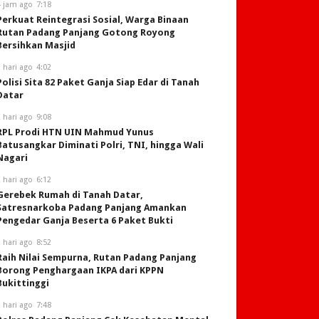
4 jam ago
7:18
Perkuat Reintegrasi Sosial, Warga Binaan
Rutan Padang Panjang Gotong Royong
Bersihkan Masjid
 hari ago
4:02
Polisi Sita 82 Paket Ganja Siap Edar di Tanah
Datar
 hari ago
9:08
RPL Prodi HTN UIN Mahmud Yunus
Batusangkar Diminati Polri, TNI, hingga Wali
Nagari
 hari ago
6:12
Gerebek Rumah di Tanah Datar,
Satresnarkoba Padang Panjang Amankan
Pengedar Ganja Beserta 6 Paket Bukti
 hari ago
8:52
Raih Nilai Sempurna, Rutan Padang Panjang
Borong Penghargaan IKPA dari KPPN
Bukittinggi
 hari ago
7:48