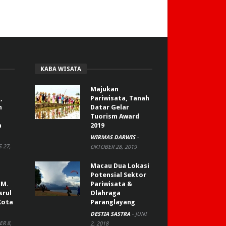
KABA WISATA
Majukan
,
Pariwisata, Tanah
n
Datar Gelar
Tuorism Award
a
2019
WIRMAS DARWIS
-
 27,
OKTOBER 28, 2019
Macau Dua Lokasi
Potensial Sektor
 M.
Pariwisata &
srul
Olahraga
Kota
Paranglayang
DESTIA SASTRA
-
JUNI
R 8,
2, 2018