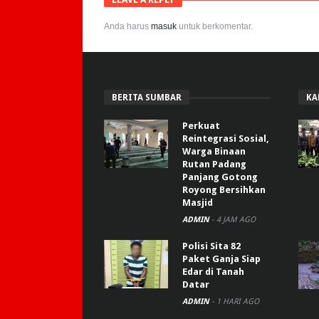
Anda harus
masuk
untuk berkomentar.
BERITA SUMBAR
KA
Perkuat
Reintegrasi Sosial,
Warga Binaan
Rutan Padang
Panjang Gotong
Royong Bersihkan
Masjid
ADMIN
-
4 JAM AGO
Polisi Sita 82
Paket Ganja Siap
Edar di Tanah
Datar
ADMIN
-
1 HARI AGO