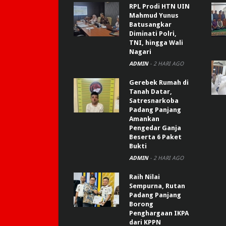
RPL Prodi HTN UIN
Mahmud Yunus
Batusangkar
Diminati Polri,
TNI, hingga Wali
Nagari
ADMIN
-
2 HARI AGO
Gerebek Rumah di
Tanah Datar,
Satresnarkoba
Padang Panjang
Amankan
Pengedar Ganja
Beserta 6 Paket
Bukti
ADMIN
-
2 HARI AGO
Raih Nilai
Sempurna, Rutan
Padang Panjang
Borong
Penghargaan IKPA
dari KPPN