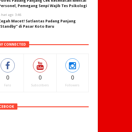
Polres Padang Panjang Cek Kesehatan Mental
Personel, Pemegang Senpi Wajib Tes Psikologi
 hari ago
3:46
Cegah Macet! Satlantas Padang Panjang
“Standby” di Pasar Koto Baru
AY CONNECTED
0
0
0
Fans
Subscribers
Followers
CEBOOK