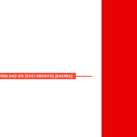
WNLOAD APLIKASI ANDROID [BAKABA]