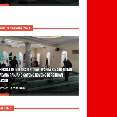
TAHUN BAKABA 2024
olisi Sita 82 Paket Ganja Siap Edar di Tanah
atar
DMIN
-
1 HARI AGO
MELINE