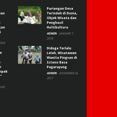
Pariangan Desa
ian
Terindah di Dunia,
Objek Wisata dan
p
Penghasil
gan
Holtikultura
i
ADMIN
-
JANUARI 7,
2018
2024
Diduga Terlalu
an
Lelah, Wisatawan
Wanita Pingsan di
n
Istano Basa
o
Pagaruyung
ompak
ADMIN
-
DESEMBER 26,
”
2017
JUNI