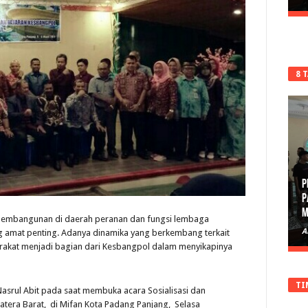
8 
P
D
 pembangunan di daerah peranan dan fungsi lembaga
A
g amat penting. Adanya dinamika yang berkembang terkait
arakat menjadi bagian dari Kesbangpol dalam menyikapinya
TI
Nasrul Abit pada saat membuka acara Sosialisasi dan
atera Barat, di Mifan Kota Padang Panjang, Selasa