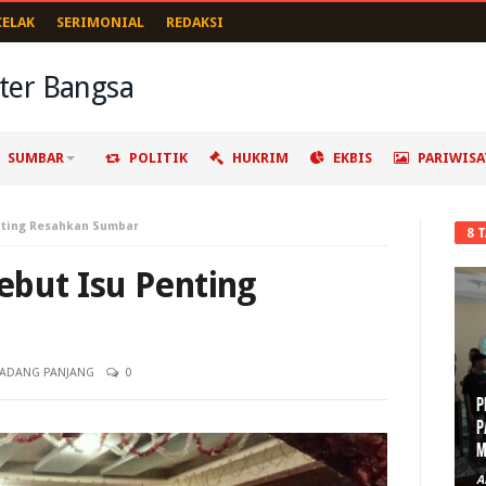
CELAK
SERIMONIAL
REDAKSI
SUMBAR
POLITIK
HUKRIM
EKBIS
PARIWISA
nting Resahkan Sumbar
8 
ebut Isu Penting
ADANG PANJANG
0
P
D
A