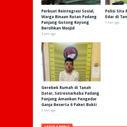
Perkuat Reintegrasi Sosial,
Polisi Sita
Warga Binaan Rutan Padang
Edar di Ta
Panjang Gotong Royong
1 hari ago
Bersihkan Masjid
4 jam ago
Gerebek Rumah di Tanah
Datar, Satresnarkoba Padang
Panjang Amankan Pengedar
Ganja Beserta 6 Paket Bukti
2 hari ago
LEAVE A REPLY