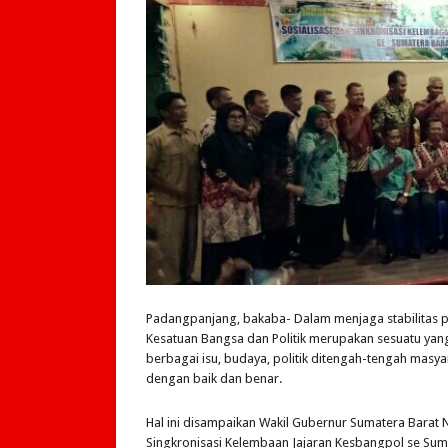
Padangpanjang, bakaba- Dalam menjaga stabilitas
Kesatuan Bangsa dan Politik merupakan sesuatu yan
berbagai isu, budaya, politik ditengah-tengah masy
dengan baik dan benar.
Hal ini disampaikan Wakil Gubernur Sumatera Barat 
Singkronisasi Kelembaan Jajaran Kesbangpol se Sum