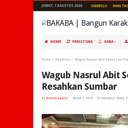
JUMAT, 7 AGUSTUS 2026
SAMBILU
NAN TA
HOME
PERISTIWA
KABA
Home
Headline
Wagub Nasrul Abit Sebut Isu Pe
Wagub Nasrul Abit S
Resahkan Sumbar
By
Destia Sastra
-
Maret 7, 2019
- In
Headline
,
News
,
P