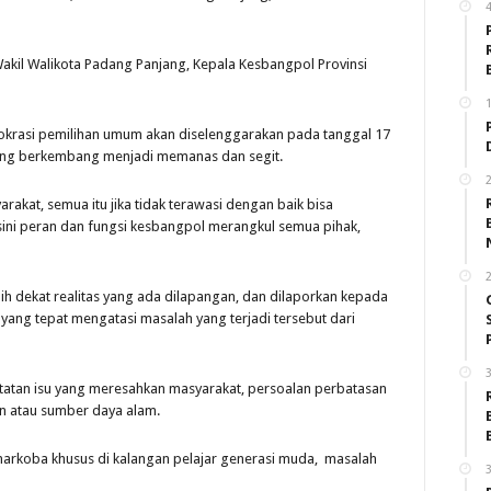
akil Walikota Padang Panjang, Kepala Kesbangpol Provinsi
1
rasi pemilihan umum akan diselenggarakan pada tanggal 17
yang berkembang menjadi memanas dan segit.
2
akat, semua itu jika tidak terawasi dengan baik bisa
sini peran dan fungsi kesbangpol merangkul semua pihak,
2
h dekat realitas yang ada dilapangan, dan dilaporkan kepada
yang tepat mengatasi masalah yang terjadi tersebut dari
3
atatan isu yang meresahkan masyarakat, persoalan perbatasan
an atau sumber daya alam.
narkoba khusus di kalangan pelajar generasi muda, masalah
3