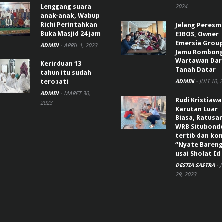
Lenggang suara
2024
anak-anak, Wabup
Richi Perintahkan
Jelang Peresm
Buka Masjid 24 jam
EIBOS, Owner
Emersia Grou
ADMIN
-
APRIL 1, 2023
Jamu Rombon
Wartawan Dar
Kerinduan 13
Tanah Datar
tahun itu sudah
terobati
ADMIN
-
JULI 10, 
ADMIN
-
MARET 30,
Rudi Kristiaw
2023
Karutan Luar
Biasa, Ratusa
WRB Situbond
tertib dan k
“Nyate Bareng
usai Sholat Id
DESTIA SASTRA
-
29, 2023