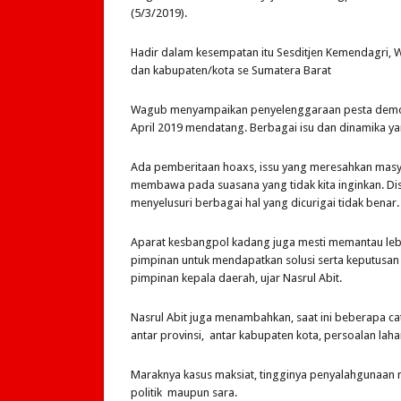
(5/3/2019).
Hadir dalam kesempatan itu Sesditjen Kemendagri, W
dan kabupaten/kota se Sumatera Barat
Wagub menyampaikan penyelenggaraan pesta demok
April 2019 mendatang. Berbagai isu dan dinamika 
Ada pemberitaan hoaxs, issu yang meresahkan masyar
membawa pada suasana yang tidak kita inginkan. Di
menyelusuri berbagai hal yang dicurigai tidak benar.
Aparat kesbangpol kadang juga mesti memantau lebi
pimpinan untuk mendapatkan solusi serta keputusan 
pimpinan kepala daerah, ujar Nasrul Abit.
Nasrul Abit juga menambahkan, saat ini beberapa c
antar provinsi, antar kabupaten kota, persoalan lah
Maraknya kasus maksiat, tingginya penyalahgunaan 
politik maupun sara.