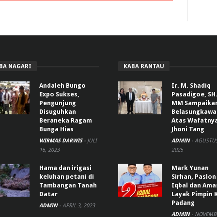
BA NAGARI
KABA RANTAU
Andaleh Bungo
Ir. M. Shadiq
Expo Sukses,
Pasadigoe, SH.
Pengunjung
MM Sampaika
Disuguhkan
Belasungkawa
Beraneka Ragam
Atas Wafatny
Bunga Hias
Jhoni Tang
WIRMAS DARWIS
-
JULI
ADMIN
-
AGUSTUS
16, 2023
2025
Hama dan irigasi
Mark Yunan
keluhan petani di
Sirhan, Paslon
Tambangan Tanah
Iqbal dan Ama
Datar
Layak Pimpin 
Padang
ADMIN
-
APRIL 3, 2023
ADMIN
-
NOVEMBE