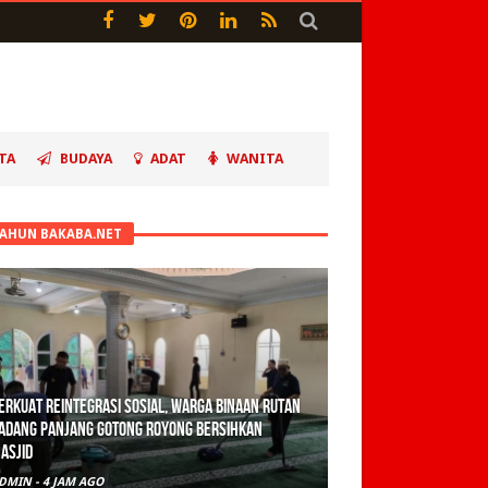
TA
BUDAYA
ADAT
WANITA
TAHUN BAKABA.NET
olisi Sita 82 Paket Ganja Siap Edar di Tanah
atar
DMIN
-
1 HARI AGO