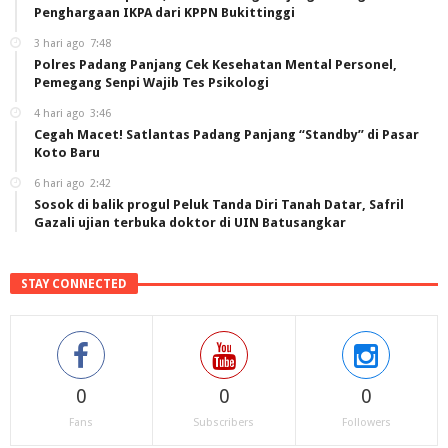
Penghargaan IKPA dari KPPN Bukittinggi
3 hari ago
7:48
Polres Padang Panjang Cek Kesehatan Mental Personel,
Pemegang Senpi Wajib Tes Psikologi
4 hari ago
3:46
Cegah Macet! Satlantas Padang Panjang “Standby” di Pasar
Koto Baru
6 hari ago
2:42
Sosok di balik progul Peluk Tanda Diri Tanah Datar, Safril
Gazali ujian terbuka doktor di UIN Batusangkar
STAY CONNECTED
0
0
0
Fans
Subscribers
Followers