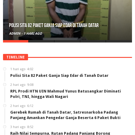
RPL Prodi HTN UIN Mahmud Yunus Batusangkar Diminati Polri, TNI,
hingga Wali Nagari
ADMIN
-
2 HARI AGO
TIMELINE
1 hari ago
4:02
Polisi Sita 82 Paket Ganja Siap Edar di Tanah Datar
2 hari ago
9:08
RPL Prodi HTN UIN Mahmud Yunus Batusangkar Diminati
Polri, TNI, hingga Wali Nagari
2 hari ago
6:12
Gerebek Rumah di Tanah Datar, Satresnarkoba Padang
Panjang Amankan Pengedar Ganja Beserta 6 Paket Bukti
3 hari ago
8:52
Raih Nilai Sempurna, Rutan Padang Panjang Borong