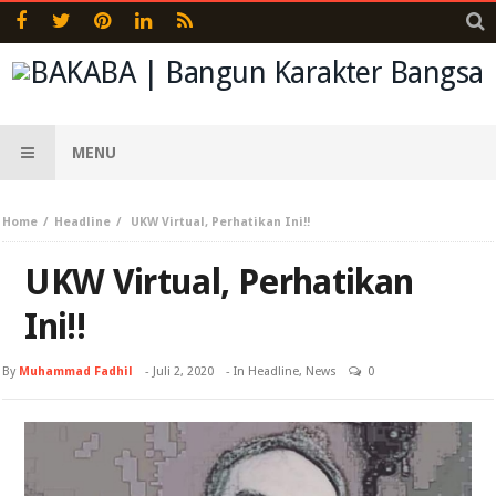
MENU
Home
Headline
UKW Virtual, Perhatikan Ini!!
UKW Virtual, Perhatikan
Ini!!
By
Muhammad Fadhil
-
Juli 2, 2020
- In
Headline
,
News
0