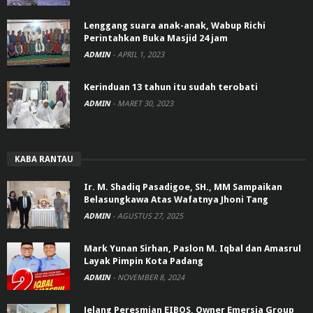
Lenggang suara anak-anak, Wabup Richi
Perintahkan Buka Masjid 24 jam
ADMIN
-
APRIL 1, 2023
Kerinduan 13 tahun itu sudah terobati
ADMIN
-
MARET 30, 2023
KABA RANTAU
Ir. M. Shadiq Pasadigoe, SH., MM Sampaikan
Belasungkawa Atas Wafatnya Jhoni Tang
ADMIN
-
AGUSTUS 27, 2025
Mark Yunan Sirhan, Paslon M. Iqbal dan Amasrul
Layak Pimpin Kota Padang
ADMIN
-
NOVEMBER 8, 2024
Jelang Peresmian EIBOS, Owner Emersia Group