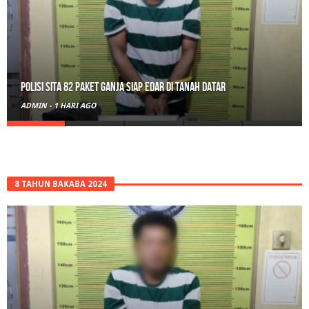
RPL Prodi HTN UIN Mahmud Yunus Batusangkar Diminati Polri, TNI,
hingga Wali Nagari
ADMIN
-
2 HARI AGO
8 TAHUN BAKABA 2024