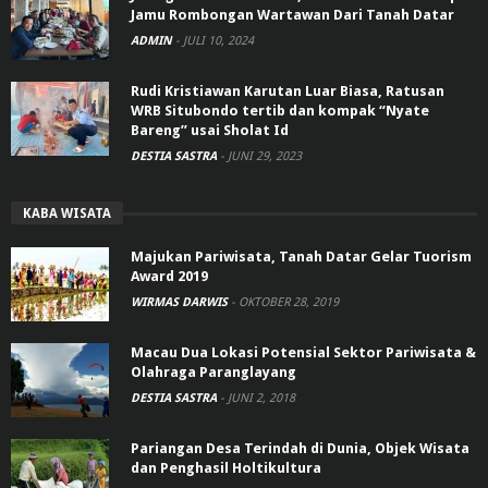
Jamu Rombongan Wartawan Dari Tanah Datar
ADMIN
-
JULI 10, 2024
Rudi Kristiawan Karutan Luar Biasa, Ratusan
WRB Situbondo tertib dan kompak “Nyate
Bareng” usai Sholat Id
DESTIA SASTRA
-
JUNI 29, 2023
KABA WISATA
Majukan Pariwisata, Tanah Datar Gelar Tuorism
Award 2019
WIRMAS DARWIS
-
OKTOBER 28, 2019
Macau Dua Lokasi Potensial Sektor Pariwisata &
Olahraga Paranglayang
DESTIA SASTRA
-
JUNI 2, 2018
Pariangan Desa Terindah di Dunia, Objek Wisata
dan Penghasil Holtikultura