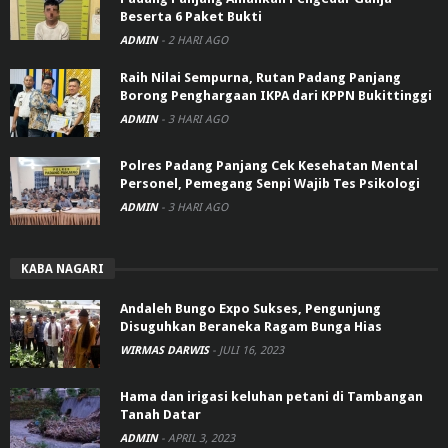
Beserta 6 Paket Bukti
ADMIN
-
2 HARI AGO
Raih Nilai Sempurna, Rutan Padang Panjang
Borong Penghargaan IKPA dari KPPN Bukittinggi
ADMIN
-
3 HARI AGO
Polres Padang Panjang Cek Kesehatan Mental
Personel, Pemegang Senpi Wajib Tes Psikologi
ADMIN
-
3 HARI AGO
KABA NAGARI
Andaleh Bungo Expo Sukses, Pengunjung
Disuguhkan Beraneka Ragam Bunga Hias
WIRMAS DARWIS
-
JULI 16, 2023
Hama dan irigasi keluhan petani di Tambangan
Tanah Datar
ADMIN
-
APRIL 3, 2023