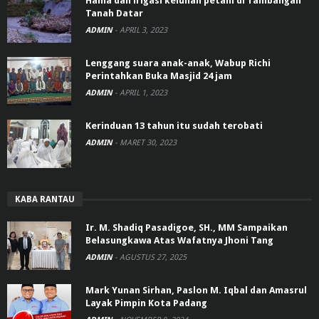
Hama dan irigasi keluhan petani di Tambangan
Tanah Datar
ADMIN
-
APRIL 3, 2023
Lenggang suara anak-anak, Wabup Richi
Perintahkan Buka Masjid 24 jam
ADMIN
-
APRIL 1, 2023
Kerinduan 13 tahun itu sudah terobati
ADMIN
-
MARET 30, 2023
KABA RANTAU
Ir. M. Shadiq Pasadigoe, SH., MM Sampaikan
Belasungkawa Atas Wafatnya Jhoni Tang
ADMIN
-
AGUSTUS 27, 2025
Mark Yunan Sirhan, Paslon M. Iqbal dan Amasrul
Layak Pimpin Kota Padang