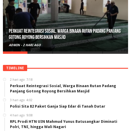
Polisi Sita 82 Paket Ganja Siap Edar di Tanah Datar
ADMIN
-
3 HARI AGO
TIMELINE
2 hari ago
7:18
Perkuat Reintegrasi Sosial, Warga Binaan Rutan Padang
Panjang Gotong Royong Bersihkan Masjid
3 hari ago
4:02
Polisi Sita 82 Paket Ganja Siap Edar di Tanah Datar
4 hari ago
9:08
RPL Prodi HTN UIN Mahmud Yunus Batusangkar Diminati
Polri, TNI, hingga Wali Nagari