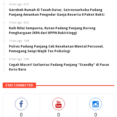
4 hari ago
6:12
Gerebek Rumah di Tanah Datar, Satresnarkoba Padang
Panjang Amankan Pengedar Ganja Beserta 6 Paket Bukti
5 hari ago
8:52
Raih Nilai Sempurna, Rutan Padang Panjang Borong
Penghargaan IKPA dari KPPN Bukittinggi
5 hari ago
7:48
Polres Padang Panjang Cek Kesehatan Mental Personel,
Pemegang Senpi Wajib Tes Psikologi
6 hari ago
3:46
Cegah Macet! Satlantas Padang Panjang “Standby” di Pasar
Koto Baru
STAY CONNECTED
0
0
0