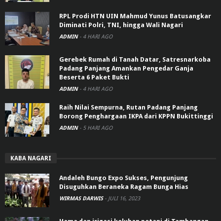
RPL Prodi HTN UIN Mahmud Yunus Batusangkar
Diminati Polri, TNI, hingga Wali Nagari
ADMIN
-
4 HARI AGO
Gerebek Rumah di Tanah Datar, Satresnarkoba
Padang Panjang Amankan Pengedar Ganja
Beserta 6 Paket Bukti
ADMIN
-
4 HARI AGO
Raih Nilai Sempurna, Rutan Padang Panjang
Borong Penghargaan IKPA dari KPPN Bukittinggi
ADMIN
-
5 HARI AGO
KABA NAGARI
Andaleh Bungo Expo Sukses, Pengunjung
Disuguhkan Beraneka Ragam Bunga Hias
WIRMAS DARWIS
-
JULI 16, 2023