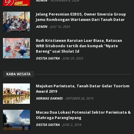
ADMIN
-
NOVEMBER 8, 2024
Jelang Peresmian EIBOS, Owner Emersia Group
Jamu Rombongan Wartawan Dari Tanah Datar
ADMIN
-
JULI 10, 2024
Rudi Kristiawan Karutan Luar Biasa, Ratusan
WRB Situbondo tertib dan kompak “Nyate
Bareng” usai Sholat Id
DESTIA SASTRA
-
JUNI 29, 2023
KABA WISATA
Majukan Pariwisata, Tanah Datar Gelar Tuorism
Award 2019
WIRMAS DARWIS
-
OKTOBER 28, 2019
Macau Dua Lokasi Potensial Sektor Pariwisata &
Olahraga Paranglayang
DESTIA SASTRA
-
JUNI 2, 2018