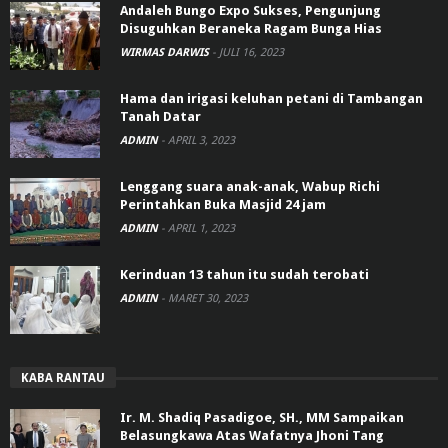
Andaleh Bungo Expo Sukses, Pengunjung
Disuguhkan Beraneka Ragam Bunga Hias
WIRMAS DARWIS
-
JULI 16, 2023
Hama dan irigasi keluhan petani di Tambangan
Tanah Datar
ADMIN
-
APRIL 3, 2023
Lenggang suara anak-anak, Wabup Richi
Perintahkan Buka Masjid 24 jam
ADMIN
-
APRIL 1, 2023
Kerinduan 13 tahun itu sudah terobati
ADMIN
-
MARET 30, 2023
KABA RANTAU
Ir. M. Shadiq Pasadigoe, SH., MM Sampaikan
Belasungkawa Atas Wafatnya Jhoni Tang