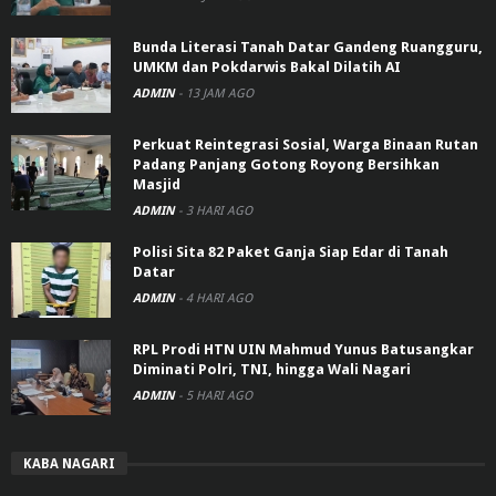
Bunda Literasi Tanah Datar Gandeng Ruangguru,
UMKM dan Pokdarwis Bakal Dilatih AI
ADMIN
-
13 JAM AGO
Perkuat Reintegrasi Sosial, Warga Binaan Rutan
Padang Panjang Gotong Royong Bersihkan
Masjid
ADMIN
-
3 HARI AGO
Polisi Sita 82 Paket Ganja Siap Edar di Tanah
Datar
ADMIN
-
4 HARI AGO
RPL Prodi HTN UIN Mahmud Yunus Batusangkar
Diminati Polri, TNI, hingga Wali Nagari
ADMIN
-
5 HARI AGO
KABA NAGARI