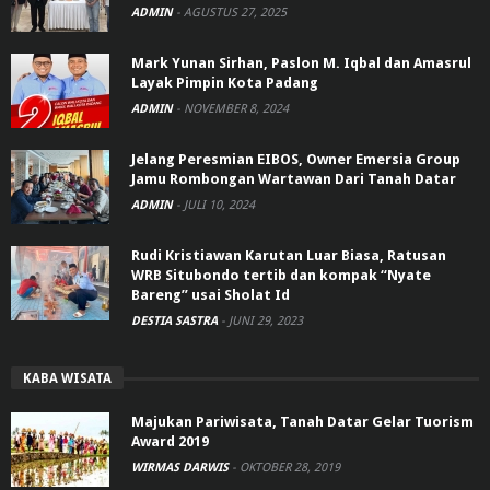
ADMIN
-
AGUSTUS 27, 2025
Mark Yunan Sirhan, Paslon M. Iqbal dan Amasrul
Layak Pimpin Kota Padang
ADMIN
-
NOVEMBER 8, 2024
Jelang Peresmian EIBOS, Owner Emersia Group
Jamu Rombongan Wartawan Dari Tanah Datar
ADMIN
-
JULI 10, 2024
Rudi Kristiawan Karutan Luar Biasa, Ratusan
WRB Situbondo tertib dan kompak “Nyate
Bareng” usai Sholat Id
DESTIA SASTRA
-
JUNI 29, 2023
KABA WISATA
Majukan Pariwisata, Tanah Datar Gelar Tuorism
Award 2019
WIRMAS DARWIS
-
OKTOBER 28, 2019