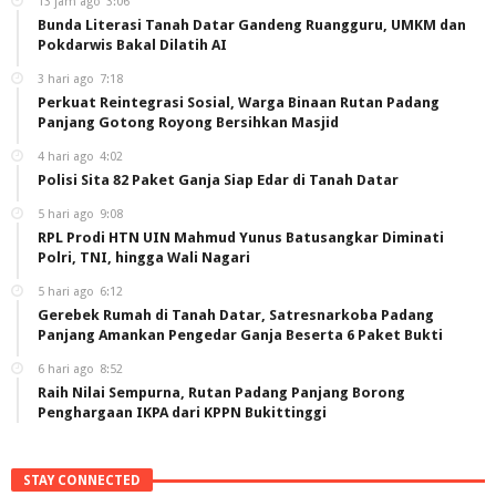
13 jam ago
3:06
Bunda Literasi Tanah Datar Gandeng Ruangguru, UMKM dan
Pokdarwis Bakal Dilatih AI
3 hari ago
7:18
Perkuat Reintegrasi Sosial, Warga Binaan Rutan Padang
Panjang Gotong Royong Bersihkan Masjid
4 hari ago
4:02
Polisi Sita 82 Paket Ganja Siap Edar di Tanah Datar
5 hari ago
9:08
RPL Prodi HTN UIN Mahmud Yunus Batusangkar Diminati
Polri, TNI, hingga Wali Nagari
5 hari ago
6:12
Gerebek Rumah di Tanah Datar, Satresnarkoba Padang
Panjang Amankan Pengedar Ganja Beserta 6 Paket Bukti
6 hari ago
8:52
Raih Nilai Sempurna, Rutan Padang Panjang Borong
Penghargaan IKPA dari KPPN Bukittinggi
STAY CONNECTED