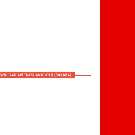
WNLOAD APLIKASI ANDROID [BAKABA]