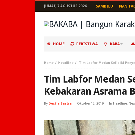
JUMAT, 7 AGUSTUS 2026
SAMBILU
NAN TA
HOME
PERISTIWA
KABA
Home
Headline
Tim Labfor Medan Selidiki Pen
Tim Labfor Medan Se
Kebakaran Asrama B
By
Destia Sastra
-
Oktober 12, 2019
- In
Headline
,
New