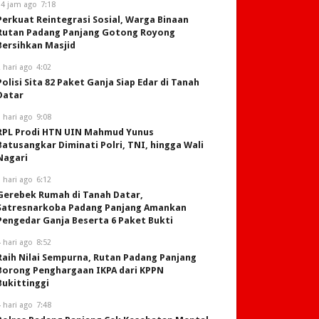
14 jam ago
7:18
Perkuat Reintegrasi Sosial, Warga Binaan
Rutan Padang Panjang Gotong Royong
Bersihkan Masjid
 hari ago
4:02
Polisi Sita 82 Paket Ganja Siap Edar di Tanah
Datar
 hari ago
9:08
RPL Prodi HTN UIN Mahmud Yunus
Batusangkar Diminati Polri, TNI, hingga Wali
Nagari
 hari ago
6:12
Gerebek Rumah di Tanah Datar,
Satresnarkoba Padang Panjang Amankan
Pengedar Ganja Beserta 6 Paket Bukti
 hari ago
8:52
Raih Nilai Sempurna, Rutan Padang Panjang
Borong Penghargaan IKPA dari KPPN
Bukittinggi
 hari ago
7:48