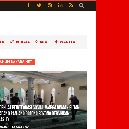
TA
BUDAYA
ADAT
WANITA
TAHUN BAKABA.NET
erkuat Reintegrasi Sosial, Warga Binaan Rutan
adang Panjang Gotong Royong Bersihkan
asjid
DMIN
-
14 JAM AGO