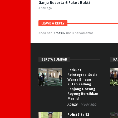
Ganja Beserta 6 Paket Bukti
3 hari ago
LEAVE A REPLY
Anda harus
masuk
untuk berkomentar.
BERITA SUMBAR
KA
Perkuat
Reintegrasi Sosial,
Warga Binaan
Rutan Padang
Panjang Gotong
Royong Bersihkan
Masjid
ADMIN
-
14 JAM AGO
Polisi Sita 82