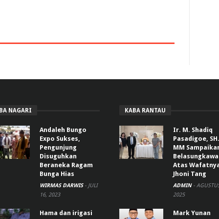
BA NAGARI
KABA RANTAU
Andaleh Bungo
Ir. M. Shadiq
Expo Sukses,
Pasadigoe, SH.
Pengunjung
MM Sampaika
Disuguhkan
Belasungkawa
Beraneka Ragam
Atas Wafatny
Bunga Hias
Jhoni Tang
WIRMAS DARWIS
-
JULI
ADMIN
-
AGUSTUS
16, 2023
2025
Hama dan irigasi
Mark Yunan