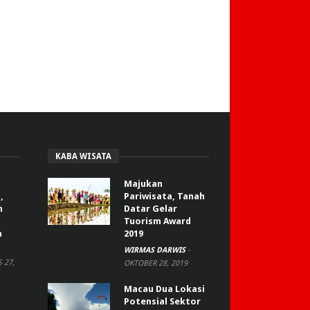
KABA WISATA
Majukan
,
Pariwisata, Tanah
n
Datar Gelar
Tuorism Award
a
2019
WIRMAS DARWIS
-
 27,
OKTOBER 28, 2019
Macau Dua Lokasi
Potensial Sektor