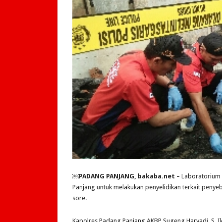
￼
PADANG PANJANG, bakaba.net –
Laboratorium 
Panjang untuk melakukan penyelidikan terkait peny
sore.
Kapolres Padang Panjang AKBP Sugeng Haryadi, S. Ik