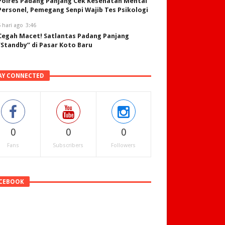
Polres Padang Panjang Cek Kesehatan Mental
Personel, Pemegang Senpi Wajib Tes Psikologi
 hari ago
3:46
Cegah Macet! Satlantas Padang Panjang
“Standby” di Pasar Koto Baru
AY CONNECTED
0
0
0
Fans
Subscribers
Followers
CEBOOK