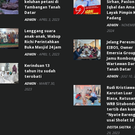
keluhan petani di
Sirhan, Paslon
Tambangan Tanah
Iqbal dan Ama
Datar
Layak Pimpin 
Padang
ADMIN
-
APRIL 3, 2023
ADMIN
-
NOVEMBE
Lenggang suara
2024
anak-anak, Wabup
Richi Perintahkan
Jelang Peresm
Buka Masjid 24 jam
EIBOS, Owner
Emersia Grou
ADMIN
-
APRIL 1, 2023
Jamu Rombon
Wartawan Dar
Kerinduan 13
Tanah Datar
tahun itu sudah
terobati
ADMIN
-
JULI 10, 
ADMIN
-
MARET 30,
Rudi Kristiaw
2023
Karutan Luar
Biasa, Ratusa
WRB Situbond
tertib dan k
“Nyate Bareng
usai Sholat Id
DESTIA SASTRA
-
29, 2023