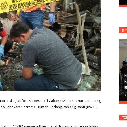
8 
P
P
M
A
Forensik (Labfor) Mabes Polri Cabang Medan turun ke Padang
ebab kebakaran asrama Brimob Padang Panjang Rabu (09/10)
TI
 Sabtu (12/10) menyebutkan tim Labfor sudah turun ke lokasi