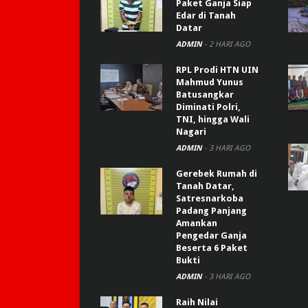
Paket Ganja Siap
Edar di Tanah
Datar
ADMIN
-
2 HARI AGO
RPL Prodi HTN UIN
Mahmud Yunus
Batusangkar
Diminati Polri,
TNI, hingga Wali
Nagari
ADMIN
-
3 HARI AGO
Gerebek Rumah di
Tanah Datar,
Satresnarkoba
Padang Panjang
Amankan
Pengedar Ganja
Beserta 6 Paket
Bukti
ADMIN
-
3 HARI AGO
Raih Nilai