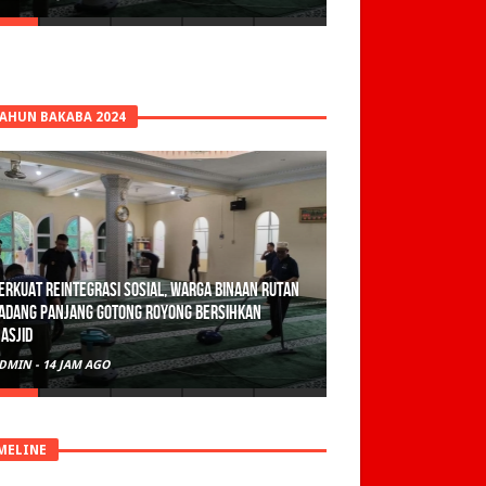
TAHUN BAKABA 2024
erkuat Reintegrasi Sosial, Warga Binaan Rutan
adang Panjang Gotong Royong Bersihkan
asjid
DMIN
-
14 JAM AGO
MELINE