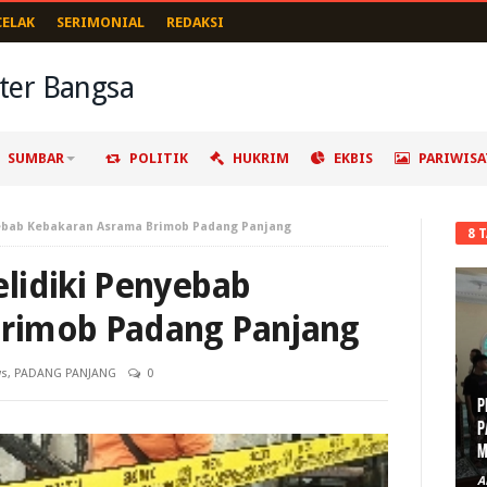
CELAK
SERIMONIAL
REDAKSI
SUMBAR
POLITIK
HUKRIM
EKBIS
PARIWISA
yebab Kebakaran Asrama Brimob Padang Panjang
8 
lidiki Penyebab
rimob Padang Panjang
s
,
PADANG PANJANG
0
P
P
M
A