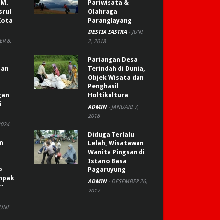
 M.
Pariwisata &
srul
Olahraga
Kota
Paranglayang
DESTIA SASTRA
-
JUNI
R 8,
2, 2018
Pariangan Desa
ian
Terindah di Dunia,
Objek Wisata dan
p
Penghasil
gan
Holtikultura
i
ADMIN
-
JANUARI 7,
2018
2024
Diduga Terlalu
an
Lelah, Wisatawan
Wanita Pingsan di
n
Istano Basa
o
Pagaruyung
ompak
ADMIN
-
DESEMBER 26,
”
2017
JUNI