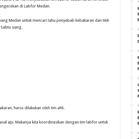
engecekan di Labfor Medan.
bang Medan untuk mencari tahu penyebab kebakaran dan titik
 Sabtu siang.
2
3
3
4
aran, harus dilakukan oleh tim ahli.
 asal api. Makanya kita koordinasikan dengan tim labfor untuk
4