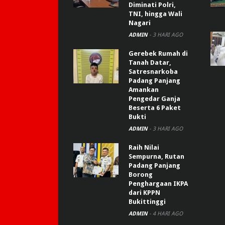
Diminati Polri,
TNI, hingga Wali
Nagari
ADMIN
-
3 HARI AGO
Gerebek Rumah di
Tanah Datar,
Satresnarkoba
Padang Panjang
Amankan
Pengedar Ganja
Beserta 6 Paket
Bukti
ADMIN
-
3 HARI AGO
Raih Nilai
Sempurna, Rutan
Padang Panjang
Borong
Penghargaan IKPA
dari KPPN
Bukittinggi
ADMIN
-
4 HARI AGO