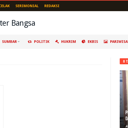
CELAK
SERIMONIAL
REDAKSI
SUMBAR
POLITIK
HUKRIM
EKBIS
PARIWISA
8 
P
D
A