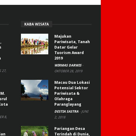
KABA WISATA
Majukan
,
Pariwisata, Tanah
n
Datar Gelar
Tuorism Award
a
2019
WIRMAS DARWIS
-
 27,
OKTOBER 28, 2019
Macau Dua Lokasi
Potensial Sektor
 M.
Pariwisata &
srul
Olahraga
Kota
Paranglayang
DESTIA SASTRA
-
JUNI
R 8,
2, 2018
Pariangan Desa
ian
Terindah di Dunia,