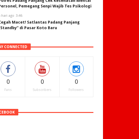
Polres Padang Panjang Cek Kesehatan Mental
Personel, Pemegang Senpi Wajib Tes Psikologi
 hari ago
3:46
Cegah Macet! Satlantas Padang Panjang
“Standby” di Pasar Koto Baru
AY CONNECTED
0
0
0
Fans
Subscribers
Followers
CEBOOK