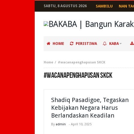
SABTU, 8 AGUSTUS 2026
SAMBILU
NAN TA
HOME
PERISTIWA
KABA
Home
#wacanapenghapusan SKCK
#WACANAPENGHAPUSAN SKCK
Shadiq Pasadigoe, Tegaskan
Kebijakan Negara Harus
Berlandaskan Keadilan
By
admin
-
April 10, 2025