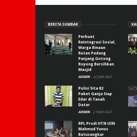
BERITA SUMBAR
KA
Perkuat
Reintegrasi Sosial,
Warga Binaan
Rutan Padang
Panjang Gotong
Royong Bersihkan
Masjid
ADMIN
-
22 JAM AGO
Polisi Sita 82
Paket Ganja Siap
Edar di Tanah
Datar
ADMIN
-
2 HARI AGO
RPL Prodi HTN UIN
Mahmud Yunus
Batusangkar