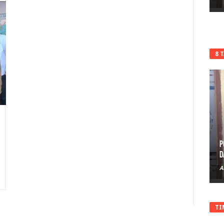
8 
P
D
A
TI