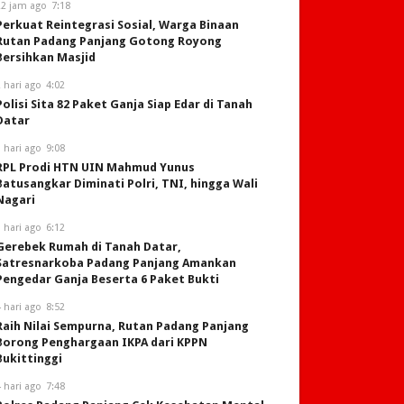
22 jam ago
7:18
Perkuat Reintegrasi Sosial, Warga Binaan
Rutan Padang Panjang Gotong Royong
Bersihkan Masjid
 hari ago
4:02
Polisi Sita 82 Paket Ganja Siap Edar di Tanah
Datar
 hari ago
9:08
RPL Prodi HTN UIN Mahmud Yunus
Batusangkar Diminati Polri, TNI, hingga Wali
Nagari
 hari ago
6:12
Gerebek Rumah di Tanah Datar,
Satresnarkoba Padang Panjang Amankan
Pengedar Ganja Beserta 6 Paket Bukti
 hari ago
8:52
Raih Nilai Sempurna, Rutan Padang Panjang
Borong Penghargaan IKPA dari KPPN
Bukittinggi
 hari ago
7:48