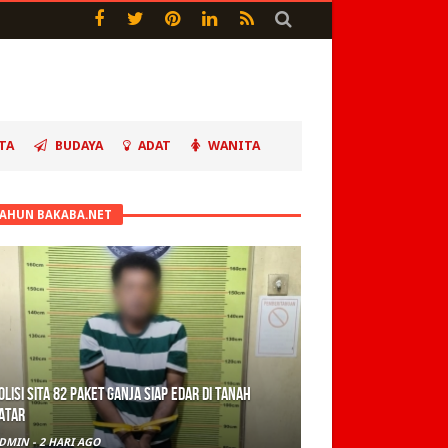
TA
BUDAYA
ADAT
WANITA
TAHUN BAKABA.NET
olisi Sita 82 Paket Ganja Siap Edar di Tanah
atar
DMIN
-
2 HARI AGO