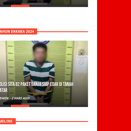
TAHUN BAKABA 2024
olisi Sita 82 Paket Ganja Siap Edar di Tanah
atar
DMIN
-
2 HARI AGO
MELINE