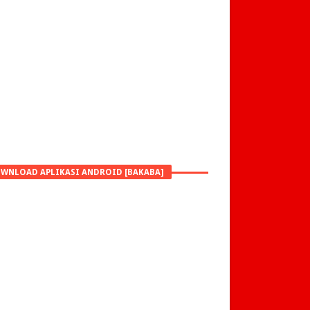
WNLOAD APLIKASI ANDROID [BAKABA]