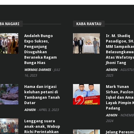
BA NAGARI
KABA RANTAU
Andaleh Bungo
Ir. M. Shadiq
Expo Sukses,
Pasadigoe, SH.
Pengunjung
MM Sampaika
Disuguhkan
Belasungkawa
Beraneka Ragam
Atas Wafatny
Bunga Hias
Jhoni Tang
WIRMAS DARWIS
-
JULI
ADMIN
-
AGUSTUS
16, 2023
2025
Hama dan irigasi
Mark Yunan
keluhan petani di
Sirhan, Paslon
Tambangan Tanah
Iqbal dan Ama
Datar
Layak Pimpin 
Padang
ADMIN
-
APRIL 3, 2023
ADMIN
-
NOVEMBE
Lenggang suara
2024
anak-anak, Wabup
Richi Perintahkan
Jelang Peresm