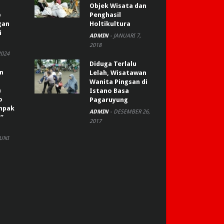
Objek Wisata dan
p
Penghasil
gan
Holtikultura
i
ADMIN
-
JANUARI 7,
2018
2024
Diduga Terlalu
an
Lelah, Wisatawan
Wanita Pingsan di
n
Istano Basa
o
Pagaruyung
ompak
ADMIN
-
DESEMBER 26,
”
2017
JUNI