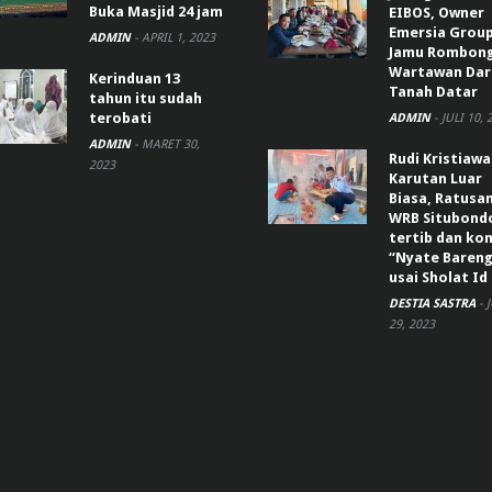
Buka Masjid 24 jam
EIBOS, Owner
Emersia Grou
ADMIN
-
APRIL 1, 2023
Jamu Rombon
Wartawan Dar
Kerinduan 13
Tanah Datar
tahun itu sudah
terobati
ADMIN
-
JULI 10, 
ADMIN
-
MARET 30,
Rudi Kristiaw
2023
Karutan Luar
Biasa, Ratusa
WRB Situbond
tertib dan k
“Nyate Bareng
usai Sholat Id
DESTIA SASTRA
-
29, 2023