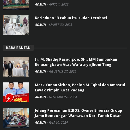
ADMIN
-
APRIL 1, 2023
Kerinduan 13 tahun itu sudah terobati
ADMIN
-
MARET 30, 2023
KABA RANTAU
Ir. M. Shadiq Pasadigoe, SH., MM Sampaikan
Belasungkawa Atas Wafatnya Jhoni Tang
ADMIN
-
AGUSTUS 27, 2025
Mark Yunan Sirhan, Paslon M. Iqbal dan Amasrul
Layak Pimpin Kota Padang
ADMIN
-
NOVEMBER 8, 2024
Jelang Peresmian EIBOS, Owner Emersia Group
Jamu Rombongan Wartawan Dari Tanah Datar
ADMIN
-
JULI 10, 2024