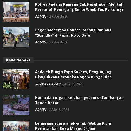
Polres Padang Panjang Cek Kesehatan Mental
Personel, Pemegang Senpi Wajib Tes Psikologi
ADMIN
-
2 HARI AGO
Cegah Macet! Satlantas Padang Panjang
“Standby” di Pasar Koto Baru
ADMIN
-
3 HARI AGO
KABA NAGARI
Andaleh Bungo Expo Sukses, Pengunjung
Disuguhkan Beraneka Ragam Bunga Hias
WIRMAS DARWIS
-
JULI 16, 2023
Hama dan irigasi keluhan petani di Tambangan
Tanah Datar
ADMIN
-
APRIL 3, 2023
Lenggang suara anak-anak, Wabup Richi
Perintahkan Buka Masjid 24 jam