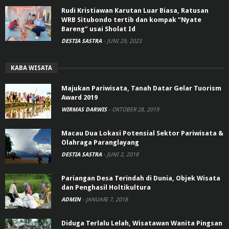
Rudi Kristiawan Karutan Luar Biasa, Ratusan
WRB Situbondo tertib dan kompak “Nyate
Bareng” usai Sholat Id
DESTIA SASTRA
-
JUNI 29, 2023
KABA WISATA
Majukan Pariwisata, Tanah Datar Gelar Tuorism
Award 2019
WIRMAS DARWIS
-
OKTOBER 28, 2019
Macau Dua Lokasi Potensial Sektor Pariwisata &
Olahraga Paranglayang
DESTIA SASTRA
-
JUNI 2, 2018
Pariangan Desa Terindah di Dunia, Objek Wisata
dan Penghasil Holtikultura
ADMIN
-
JANUARI 7, 2018
Diduga Terlalu Lelah, Wisatawan Wanita Pingsan