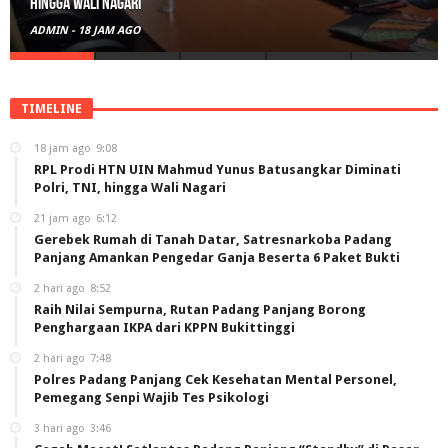
Amankan Pengedar Ganja Beserta 6 Paket Bukti
ADMIN
-
21 JAM AGO
TIMELINE
18 jam ago
9:08
RPL Prodi HTN UIN Mahmud Yunus Batusangkar Diminati
Polri, TNI, hingga Wali Nagari
21 jam ago
6:12
Gerebek Rumah di Tanah Datar, Satresnarkoba Padang
Panjang Amankan Pengedar Ganja Beserta 6 Paket Bukti
2 hari ago
8:52
Raih Nilai Sempurna, Rutan Padang Panjang Borong
Penghargaan IKPA dari KPPN Bukittinggi
2 hari ago
7:48
Polres Padang Panjang Cek Kesehatan Mental Personel,
Pemegang Senpi Wajib Tes Psikologi
3 hari ago
3:46