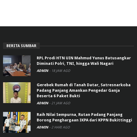
BERITA SUMBAR
RPL Prodi HTN UIN Mahmud Yunus Batusangkar
Diminati Polri, TNI, hingga Wali Nagari
ADMIN
-
18 JAM AGO
Gerebek Rumah di Tanah Datar, Satresnarkoba
Padang Panjang Amankan Pengedar Ganja
Beserta 6 Paket Bukti
ADMIN
-
21 JAM AGO
Raih Nilai Sempurna, Rutan Padang Panjang
Borong Penghargaan IKPA dari KPPN Bukittinggi
ADMIN
-
2 HARI AGO