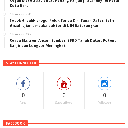
Cegah Macet! Satlantas Padang Panjang “Standby” di Pasar
Koto Baru
5 hari ago
2:42
Sosok di balik progul Peluk Tanda Diri Tanah Datar, Safril
Gazali ujian terbuka doktor di UIN Batusangkar
5 hari ago
12:43
Cuaca Ekstrem Ancam Sumbar, BPBD Tanah Datar: Potensi
Banjir dan Longsor Meningkat
STAY CONNECTED
0
0
0
Fans
Subscribers
Followers
FACEBOOK