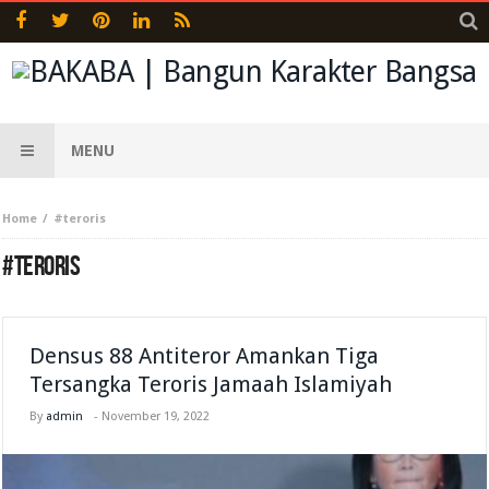
MENU
Home
#teroris
#TERORIS
Densus 88 Antiteror Amankan Tiga
Tersangka Teroris Jamaah Islamiyah
By
admin
-
November 19, 2022