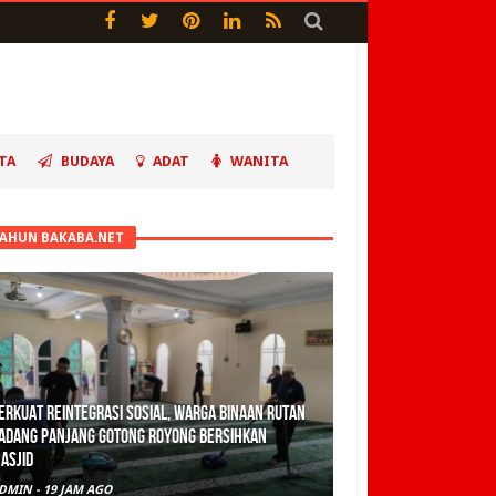
TA
BUDAYA
ADAT
WANITA
TAHUN BAKABA.NET
erkuat Reintegrasi Sosial, Warga Binaan Rutan
adang Panjang Gotong Royong Bersihkan
asjid
DMIN
-
19 JAM AGO