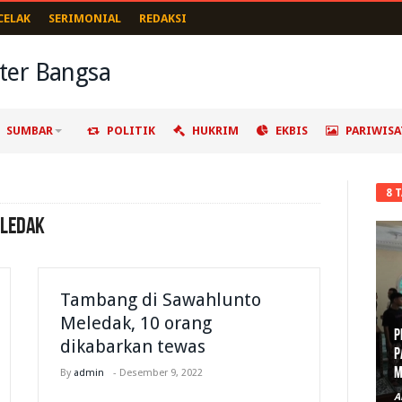
CELAK
SERIMONIAL
REDAKSI
SUMBAR
POLITIK
HUKRIM
EKBIS
PARIWISA
8 
ELEDAK
Tambang di Sawahlunto
Meledak, 10 orang
P
dikabarkan tewas
P
M
By
admin
-
Desember 9, 2022
A