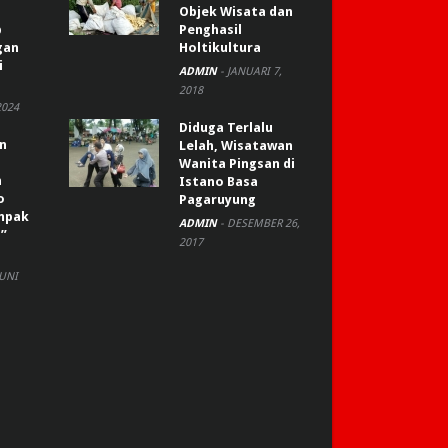
Objek Wisata dan
p
Penghasil
gan
Holtikultura
i
ADMIN
-
JANUARI 7,
2018
2024
Diduga Terlalu
an
Lelah, Wisatawan
Wanita Pingsan di
n
Istano Basa
o
Pagaruyung
ompak
ADMIN
-
DESEMBER 26,
”
2017
JUNI