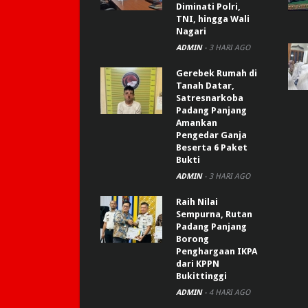
Diminati Polri,
TNI, hingga Wali
Nagari
ADMIN
-
3 HARI AGO
Gerebek Rumah di
Tanah Datar,
Satresnarkoba
Padang Panjang
Amankan
Pengedar Ganja
Beserta 6 Paket
Bukti
ADMIN
-
3 HARI AGO
Raih Nilai
Sempurna, Rutan
Padang Panjang
Borong
Penghargaan IKPA
dari KPPN
Bukittinggi
ADMIN
-
4 HARI AGO