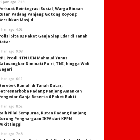
19 jam ago
7:18
Perkuat Reintegrasi Sosial, Warga Binaan
Rutan Padang Panjang Gotong Royong
Bersihkan Masjid
 hari ago
4:02
Polisi Sita 82 Paket Ganja Siap Edar di Tanah
Datar
 hari ago
9:08
RPL Prodi HTN UIN Mahmud Yunus
Batusangkar Diminati Polri, TNI, hingga Wali
Nagari
 hari ago
6:12
Gerebek Rumah di Tanah Datar,
Satresnarkoba Padang Panjang Amankan
Pengedar Ganja Beserta 6 Paket Bukti
 hari ago
8:52
Raih Nilai Sempurna, Rutan Padang Panjang
Borong Penghargaan IKPA dari KPPN
Bukittinggi
 hari ago
7:48