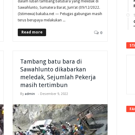
dalam luban tambang batubara yang meledak di
Sawahlunto, Sumatera Barat, Jum’at (09/12/2022.
(Istimewa) bakaba.net — Petugas gabungan masih
5
terus berupaya melakukan ...
Read more
0
ST
Tambang batu bara di
Sawahlunto dikabarkan
meledak, Sejumlah Pekerja
masih tertimbun
By
admin
-
Desember 9, 2022
FA