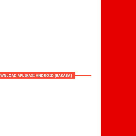
WNLOAD APLIKASI ANDROID [BAKABA]