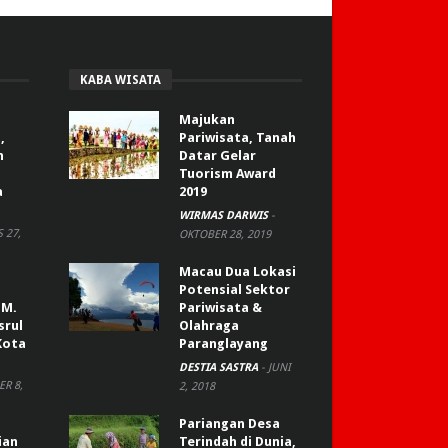
KABA WISATA
Majukan
,
Pariwisata, Tanah
n
Datar Gelar
Tuorism Award
a
2019
WIRMAS DARWIS
-
 27,
OKTOBER 28, 2019
Macau Dua Lokasi
Potensial Sektor
 M.
Pariwisata &
srul
Olahraga
Kota
Paranglayang
DESTIA SASTRA
-
JUNI
R 8,
2, 2018
Pariangan Desa
ian
Terindah di Dunia,