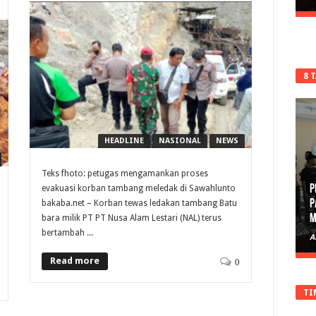
8 
HEADLINE
NASIONAL
NEWS
Teks fhoto: petugas mengamankan proses
P
evakuasi korban tambang meledak di Sawahlunto
P
bakaba.net – Korban tewas ledakan tambang Batu
M
bara milik PT PT Nusa Alam Lestari (NAL) terus
bertambah ...
A
Read more
0
TI