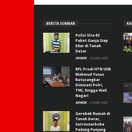
BERITA SUMBAR
KA
Polisi Sita 82
Paket Ganja Siap
Edar di Tanah
Datar
ADMIN
-
23 JAM AGO
RPL Prodi HTN UIN
Mahmud Yunus
Batusangkar
Diminati Polri,
TNI, hingga Wali
Nagari
ADMIN
-
2 HARI AGO
Gerebek Rumah di
Tanah Datar,
Satresnarkoba
Padang Panjang