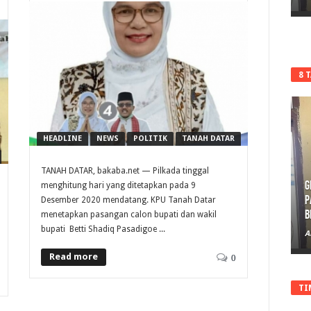
8 
HEADLINE
NEWS
POLITIK
TANAH DATAR
TANAH DATAR, bakaba.net — Pilkada tinggal
G
menghitung hari yang ditetapkan pada 9
P
Desember 2020 mendatang. KPU Tanah Datar
B
menetapkan pasangan calon bupati dan wakil
bupati Betti Shadiq Pasadigoe ...
A
Read more
0
TI