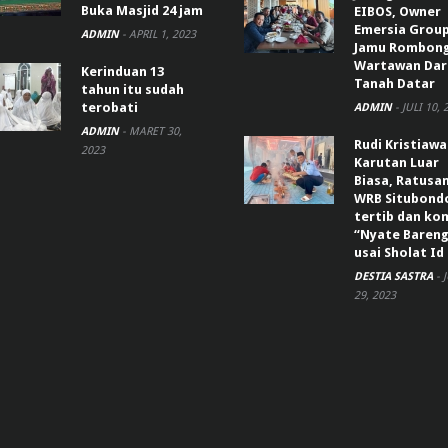
Buka Masjid 24 jam
EIBOS, Owner
Emersia Grou
ADMIN
-
APRIL 1, 2023
Jamu Rombon
Wartawan Dar
Kerinduan 13
Tanah Datar
tahun itu sudah
terobati
ADMIN
-
JULI 10, 
ADMIN
-
MARET 30,
Rudi Kristiaw
2023
Karutan Luar
Biasa, Ratusa
WRB Situbond
tertib dan k
“Nyate Bareng
usai Sholat Id
DESTIA SASTRA
-
29, 2023