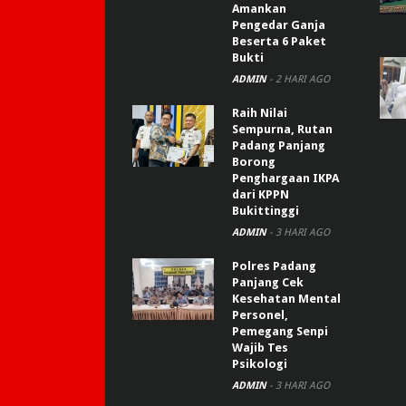
Amankan
Pengedar Ganja
Beserta 6 Paket
Bukti
ADMIN
-
2 HARI AGO
Raih Nilai
Sempurna, Rutan
Padang Panjang
Borong
Penghargaan IKPA
dari KPPN
Bukittinggi
ADMIN
-
3 HARI AGO
Polres Padang
Panjang Cek
Kesehatan Mental
Personel,
Pemegang Senpi
Wajib Tes
Psikologi
ADMIN
-
3 HARI AGO