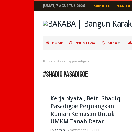
JUMAT, 7 AGUSTUS 2026
SAMBILU
NAN TA
HOME
PERISTIWA
KABA
Home
#shadiq pasadigoe
#SHADIQ PASADIGOE
Kerja Nyata , Betti Shadiq
Pasadigoe Perjuangkan
Rumah Kemasan Untuk
UMKM Tanah Datar
By
admin
-
November 16, 2020