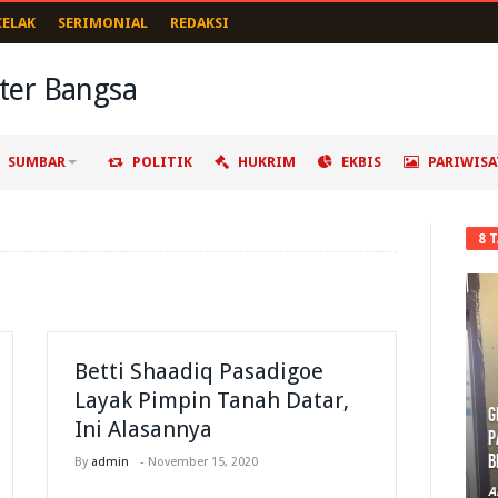
CELAK
SERIMONIAL
REDAKSI
SUMBAR
POLITIK
HUKRIM
EKBIS
PARIWISA
8 
Betti Shaadiq Pasadigoe
Layak Pimpin Tanah Datar,
G
Ini Alasannya
P
B
By
admin
-
November 15, 2020
A