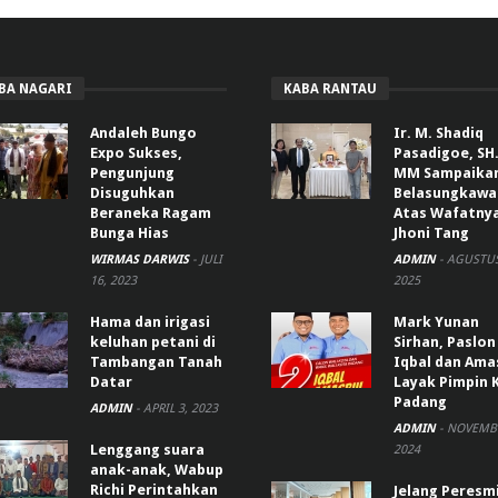
BA NAGARI
KABA RANTAU
Andaleh Bungo
Ir. M. Shadiq
Expo Sukses,
Pasadigoe, SH.
Pengunjung
MM Sampaika
Disuguhkan
Belasungkawa
Beraneka Ragam
Atas Wafatny
Bunga Hias
Jhoni Tang
WIRMAS DARWIS
-
JULI
ADMIN
-
AGUSTUS
16, 2023
2025
Hama dan irigasi
Mark Yunan
keluhan petani di
Sirhan, Paslon
Tambangan Tanah
Iqbal dan Ama
Datar
Layak Pimpin 
Padang
ADMIN
-
APRIL 3, 2023
ADMIN
-
NOVEMBE
Lenggang suara
2024
anak-anak, Wabup
Richi Perintahkan
Jelang Peresm