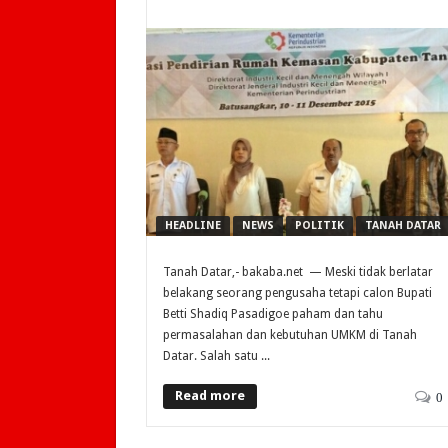
HEADLINE
NEWS
POLITIK
TANAH DATAR
Tanah Datar,- bakaba.net — Meski tidak berlatar
belakang seorang pengusaha tetapi calon Bupati
Betti Shadiq Pasadigoe paham dan tahu
permasalahan dan kebutuhan UMKM di Tanah
Datar. Salah satu ...
Read more
0