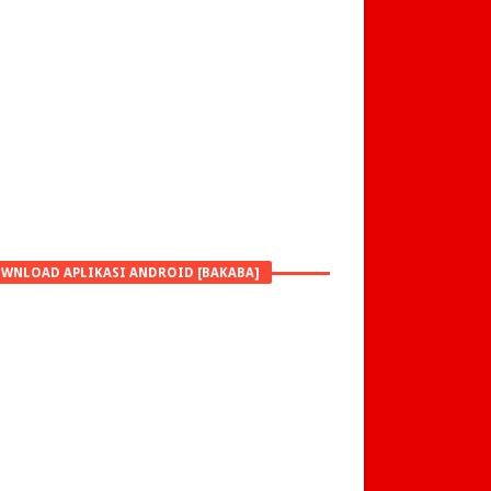
WNLOAD APLIKASI ANDROID [BAKABA]