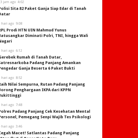
23 jam ago
4:02
Polisi Sita 82 Paket Ganja Siap Edar di Tanah
Datar
 hari ago
9:08
RPL Prodi HTN UIN Mahmud Yunus
Batusangkar Diminati Polri, TNI, hingga Wali
Nagari
 hari ago
6:12
Gerebek Rumah di Tanah Datar,
Satresnarkoba Padang Panjang Amankan
Pengedar Ganja Beserta 6 Paket Bukti
 hari ago
8:52
Raih Nilai Sempurna, Rutan Padang Panjang
Borong Penghargaan IKPA dari KPPN
Bukittinggi
 hari ago
7:48
Polres Padang Panjang Cek Kesehatan Mental
Personel, Pemegang Senpi Wajib Tes Psikologi
 hari ago
3:46
Cegah Macet! Satlantas Padang Panjang