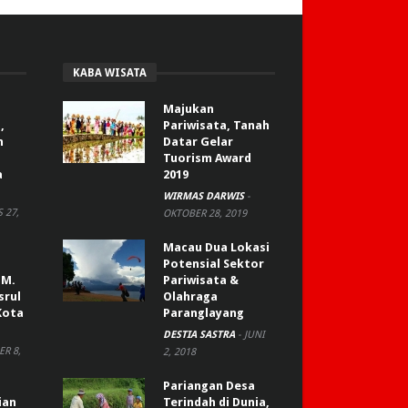
KABA WISATA
Majukan
,
Pariwisata, Tanah
n
Datar Gelar
Tuorism Award
a
2019
WIRMAS DARWIS
-
 27,
OKTOBER 28, 2019
Macau Dua Lokasi
Potensial Sektor
 M.
Pariwisata &
srul
Olahraga
Kota
Paranglayang
DESTIA SASTRA
-
JUNI
R 8,
2, 2018
Pariangan Desa
ian
Terindah di Dunia,