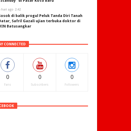
“Standby” di Pasar Koto Baru
 hari ago
2:42
Sosok di balik progul Peluk Tanda Diri Tanah
Datar, Safril Gazali ujian terbuka doktor di
UIN Batusangkar
AY CONNECTED
0
0
0
Fans
Subscribers
Followers
CEBOOK