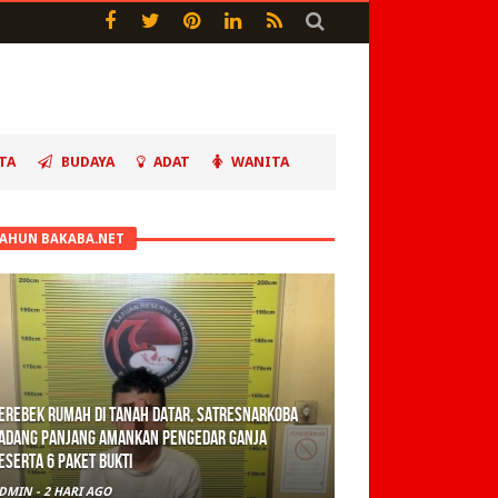
TA
BUDAYA
ADAT
WANITA
TAHUN BAKABA.NET
erebek Rumah di Tanah Datar, Satresnarkoba
adang Panjang Amankan Pengedar Ganja
eserta 6 Paket Bukti
DMIN
-
2 HARI AGO