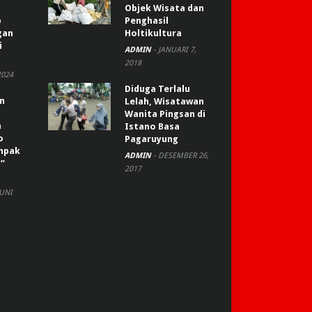
Objek Wisata dan
p
Penghasil
gan
Holtikultura
i
ADMIN
-
JANUARI 7,
2018
2024
Diduga Terlalu
an
Lelah, Wisatawan
Wanita Pingsan di
n
Istano Basa
o
Pagaruyung
ompak
ADMIN
-
DESEMBER 26,
”
2017
JUNI