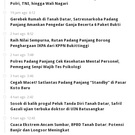
Polri, TNI, hingga Wali Nagari
19 jam ago
6:12
Gerebek Rumah di Tanah Datar, Satresnarkoba Padang
Panjang Amankan Pengedar Ganja Beserta 6 Paket Bukti
2 hari ago
8:52
Raih Nilai Sempurna, Rutan Padang Panjang Borong
Penghargaan IKPA dari KPPN Bukittinggi
2 hari ago
7:48
Polres Padang Panjang Cek Kesehatan Mental Personel,
Pemegang Senpi Wajib Tes Psikologi
3 hari ago
3:46
Cegah Macet! Satlantas Padang Panjang “Standby” di Pasar
Koto Baru
4 hari ago
2:42
Sosok di balik progul Peluk Tanda Diri Tanah Datar, Safril
Gazali ujian terbuka doktor di UIN Batusangkar
5 hari ago
12:43
Cuaca Ekstrem Ancam Sumbar, BPBD Tanah Datar: Potensi
Banjir dan Longsor Meningkat