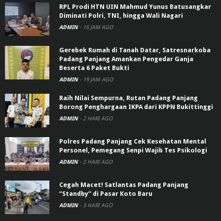
RPL Prodi HTN UIN Mahmud Yunus Batusangkar
Diminati Polri, TNI, hingga Wali Nagari
ADMIN
-
16 JAM AGO
Gerebek Rumah di Tanah Datar, Satresnarkoba
Padang Panjang Amankan Pengedar Ganja
Beserta 6 Paket Bukti
ADMIN
-
19 JAM AGO
Raih Nilai Sempurna, Rutan Padang Panjang
Borong Penghargaan IKPA dari KPPN Bukittinggi
ADMIN
-
2 HARI AGO
Polres Padang Panjang Cek Kesehatan Mental
Personel, Pemegang Senpi Wajib Tes Psikologi
ADMIN
-
2 HARI AGO
Cegah Macet! Satlantas Padang Panjang
“Standby” di Pasar Koto Baru
ADMIN
-
3 HARI AGO