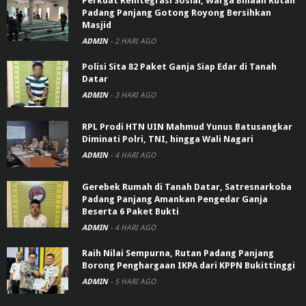
Perkuat Reintegrasi Sosial, Warga Binaan Rutan
Padang Panjang Gotong Royong Bersihkan
Masjid
ADMIN
-
2 HARI AGO
Polisi Sita 82 Paket Ganja Siap Edar di Tanah
Datar
ADMIN
-
3 HARI AGO
RPL Prodi HTN UIN Mahmud Yunus Batusangkar
Diminati Polri, TNI, hingga Wali Nagari
ADMIN
-
4 HARI AGO
Gerebek Rumah di Tanah Datar, Satresnarkoba
Padang Panjang Amankan Pengedar Ganja
Beserta 6 Paket Bukti
ADMIN
-
4 HARI AGO
Raih Nilai Sempurna, Rutan Padang Panjang
Borong Penghargaan IKPA dari KPPN Bukittinggi
ADMIN
-
5 HARI AGO