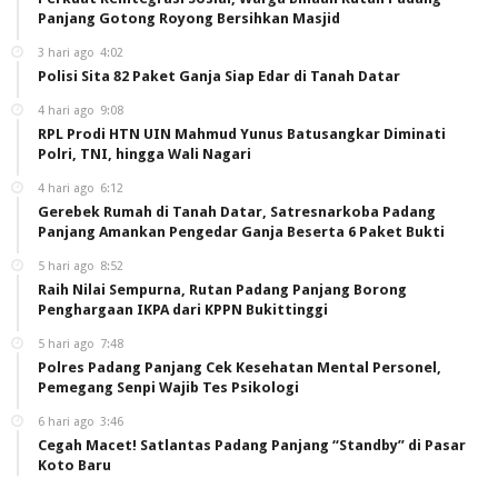
Panjang Gotong Royong Bersihkan Masjid
3 hari ago
4:02
Polisi Sita 82 Paket Ganja Siap Edar di Tanah Datar
4 hari ago
9:08
RPL Prodi HTN UIN Mahmud Yunus Batusangkar Diminati
Polri, TNI, hingga Wali Nagari
4 hari ago
6:12
Gerebek Rumah di Tanah Datar, Satresnarkoba Padang
Panjang Amankan Pengedar Ganja Beserta 6 Paket Bukti
5 hari ago
8:52
Raih Nilai Sempurna, Rutan Padang Panjang Borong
Penghargaan IKPA dari KPPN Bukittinggi
5 hari ago
7:48
Polres Padang Panjang Cek Kesehatan Mental Personel,
Pemegang Senpi Wajib Tes Psikologi
6 hari ago
3:46
Cegah Macet! Satlantas Padang Panjang “Standby” di Pasar
Koto Baru