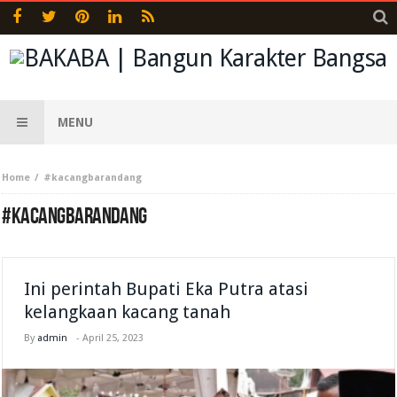
MENU
Home
#kacangbarandang
#KACANGBARANDANG
Ini perintah Bupati Eka Putra atasi
kelangkaan kacang tanah
By
admin
-
April 25, 2023