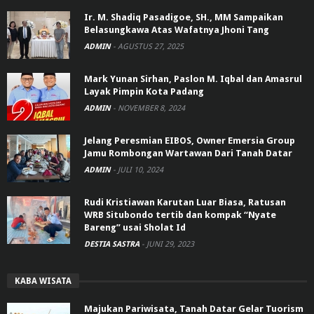
Ir. M. Shadiq Pasadigoe, SH., MM Sampaikan
Belasungkawa Atas Wafatnya Jhoni Tang
ADMIN
-
AGUSTUS 27, 2025
Mark Yunan Sirhan, Paslon M. Iqbal dan Amasrul
Layak Pimpin Kota Padang
ADMIN
-
NOVEMBER 8, 2024
Jelang Peresmian EIBOS, Owner Emersia Group
Jamu Rombongan Wartawan Dari Tanah Datar
ADMIN
-
JULI 10, 2024
Rudi Kristiawan Karutan Luar Biasa, Ratusan
WRB Situbondo tertib dan kompak “Nyate
Bareng” usai Sholat Id
DESTIA SASTRA
-
JUNI 29, 2023
KABA WISATA
Majukan Pariwisata, Tanah Datar Gelar Tuorism