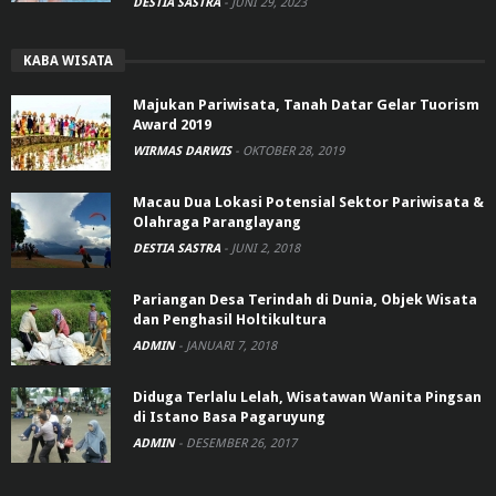
DESTIA SASTRA
-
JUNI 29, 2023
KABA WISATA
Majukan Pariwisata, Tanah Datar Gelar Tuorism
Award 2019
WIRMAS DARWIS
-
OKTOBER 28, 2019
Macau Dua Lokasi Potensial Sektor Pariwisata &
Olahraga Paranglayang
DESTIA SASTRA
-
JUNI 2, 2018
Pariangan Desa Terindah di Dunia, Objek Wisata
dan Penghasil Holtikultura
ADMIN
-
JANUARI 7, 2018
Diduga Terlalu Lelah, Wisatawan Wanita Pingsan
di Istano Basa Pagaruyung
ADMIN
-
DESEMBER 26, 2017