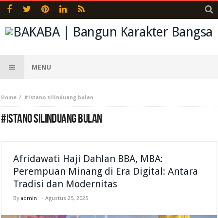
MENU
Home
#istano silinduang bulan
#ISTANO SILINDUANG BULAN
Afridawati Haji Dahlan BBA, MBA:
Perempuan Minang di Era Digital: Antara
Tradisi dan Modernitas
By
admin
-
Agustus 25, 2025