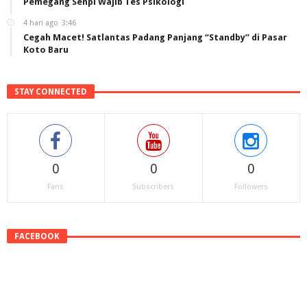
Pemegang Senpi Wajib Tes Psikologi
4 hari ago
3:46
Cegah Macet! Satlantas Padang Panjang “Standby” di Pasar
Koto Baru
STAY CONNECTED
0
0
0
Fans
Subscribers
Followers
FACEBOOK