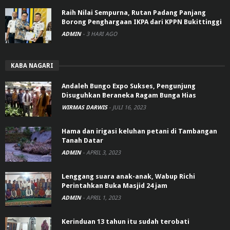
Raih Nilai Sempurna, Rutan Padang Panjang
Borong Penghargaan IKPA dari KPPN Bukittinggi
ADMIN
-
3 HARI AGO
KABA NAGARI
Andaleh Bungo Expo Sukses, Pengunjung
Disuguhkan Beraneka Ragam Bunga Hias
WIRMAS DARWIS
-
JULI 16, 2023
Hama dan irigasi keluhan petani di Tambangan
Tanah Datar
ADMIN
-
APRIL 3, 2023
Lenggang suara anak-anak, Wabup Richi
Perintahkan Buka Masjid 24 jam
ADMIN
-
APRIL 1, 2023
Kerinduan 13 tahun itu sudah terobati