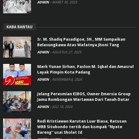
ADMIN
-
MARET 30, 2023
KABA RANTAU
Ir. M. Shadiq Pasadigoe, SH., MM Sampaikan
Belasungkawa Atas Wafatnya Jhoni Tang
ADMIN
-
AGUSTUS 27, 2025
Mark Yunan Sirhan, Paslon M. Iqbal dan Amasrul
Layak Pimpin Kota Padang
ADMIN
-
NOVEMBER 8, 2024
Jelang Peresmian EIBOS, Owner Emersia Group
Jamu Rombongan Wartawan Dari Tanah Datar
ADMIN
-
JULI 10, 2024
Rudi Kristiawan Karutan Luar Biasa, Ratusan
WRB Situbondo tertib dan kompak “Nyate
Bareng” usai Sholat Id