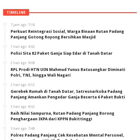
TIMELINE
7 jam ago
7:18
Perkuat Reintegrasi Sosial, Warga Binaan Rutan Padang
Panjang Gotong Royong Bersihkan Masjid
1 hari ago
4:02
Polisi Sita 82 Paket Ganja Siap Edar di Tanah Datar
2 hari ago
9:08
RPL Prodi HTN UIN Mahmud Yunus Batusangkar Diminati
Polri, TNI, hingga Wali Nagari
2 hari ago
6:12
Gerebek Rumah di Tanah Datar, Satresnarkoba Padang
Panjang Amankan Pengedar Ganja Beserta 6 Paket Bukti
3 hari ago
8:52
Raih Nilai Sempurna, Rutan Padang Panjang Borong
Penghargaan IKPA dari KPPN Bukittinggi
3 hari ago
7:48
Polres Padang Panjang Cek Kesehatan Mental Personel,