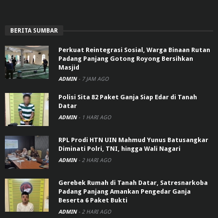
BERITA SUMBAR
Perkuat Reintegrasi Sosial, Warga Binaan Rutan
Padang Panjang Gotong Royong Bersihkan
Masjid
ADMIN
-
7 JAM AGO
Polisi Sita 82 Paket Ganja Siap Edar di Tanah
Datar
ADMIN
-
1 HARI AGO
RPL Prodi HTN UIN Mahmud Yunus Batusangkar
Diminati Polri, TNI, hingga Wali Nagari
ADMIN
-
2 HARI AGO
Gerebek Rumah di Tanah Datar, Satresnarkoba
Padang Panjang Amankan Pengedar Ganja
Beserta 6 Paket Bukti
ADMIN
-
2 HARI AGO