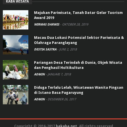
KABA WISATA
Majukan Pariwisata, Tanah Datar Gelar Tuorism
Award 2019
WIRMAS DARWIS
-
OKTOBER 28, 2019
Macau Dua Lokasi Potensial Sektor Pariwisata &
Olahraga Paranglayang
DESTIA SASTRA
-
JUNI 2, 2018
Pariangan Desa Terindah di Dunia, Objek Wisata
dan Penghasil Holtikultura
ADMIN
-
JANUARI 7, 2018
Diduga Terlalu Lelah, Wisatawan Wanita Pingsan
di Istano Basa Pagaruyung
ADMIN
-
DESEMBER 26, 2017
Copyright © 2016-2017
bakaba.net
. All rights reserved