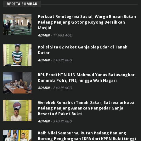
BERITA SUMBAR
Perkuat Reintegrasi Sosial, Warga Binaan Rutan
Padang Panjang Gotong Royong Bersihkan
Masjid
ADMIN
-
11 JAM AGO
Polisi Sita 82 Paket Ganja Siap Edar di Tanah
Datar
ADMIN
-
2 HARI AGO
RPL Prodi HTN UIN Mahmud Yunus Batusangkar
Diminati Polri, TNI, hingga Wali Nagari
ADMIN
-
2 HARI AGO
Gerebek Rumah di Tanah Datar, Satresnarkoba
Padang Panjang Amankan Pengedar Ganja
Beserta 6 Paket Bukti
ADMIN
-
3 HARI AGO
Raih Nilai Sempurna, Rutan Padang Panjang
Borong Penghargaan IKPA dari KPPN Bukittinggi