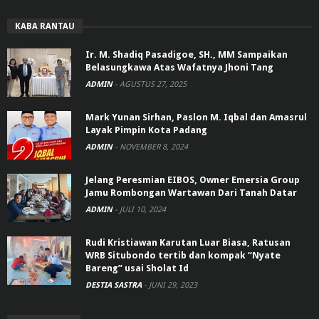
KABA RANTAU
Ir. M. Shadiq Pasadigoe, SH., MM Sampaikan
Belasungkawa Atas Wafatnya Jhoni Tang
ADMIN
-
AGUSTUS 27, 2025
Mark Yunan Sirhan, Paslon M. Iqbal dan Amasrul
Layak Pimpin Kota Padang
ADMIN
-
NOVEMBER 8, 2024
Jelang Peresmian EIBOS, Owner Emersia Group
Jamu Rombongan Wartawan Dari Tanah Datar
ADMIN
-
JULI 10, 2024
Rudi Kristiawan Karutan Luar Biasa, Ratusan
WRB Situbondo tertib dan kompak “Nyate
Bareng” usai Sholat Id
DESTIA SASTRA
-
JUNI 29, 2023