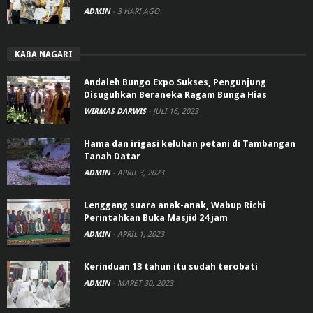
ADMIN
-
3 HARI AGO
KABA NAGARI
Andaleh Bungo Expo Sukses, Pengunjung
Disuguhkan Beraneka Ragam Bunga Hias
WIRMAS DARWIS
-
JULI 16, 2023
Hama dan irigasi keluhan petani di Tambangan
Tanah Datar
ADMIN
-
APRIL 3, 2023
Lenggang suara anak-anak, Wabup Richi
Perintahkan Buka Masjid 24 jam
ADMIN
-
APRIL 1, 2023
Kerinduan 13 tahun itu sudah terobati
ADMIN
-
MARET 30, 2023