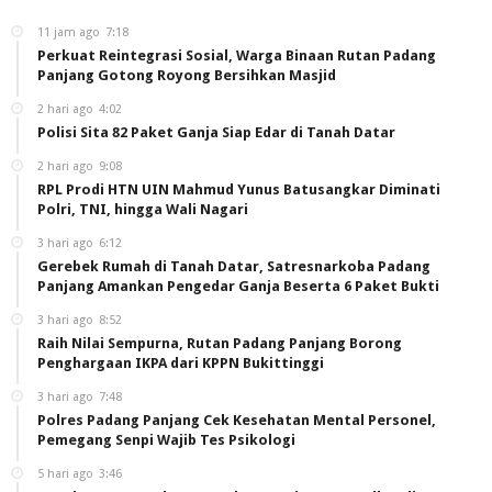
11 jam ago
7:18
Perkuat Reintegrasi Sosial, Warga Binaan Rutan Padang
Panjang Gotong Royong Bersihkan Masjid
2 hari ago
4:02
Polisi Sita 82 Paket Ganja Siap Edar di Tanah Datar
2 hari ago
9:08
RPL Prodi HTN UIN Mahmud Yunus Batusangkar Diminati
Polri, TNI, hingga Wali Nagari
3 hari ago
6:12
Gerebek Rumah di Tanah Datar, Satresnarkoba Padang
Panjang Amankan Pengedar Ganja Beserta 6 Paket Bukti
3 hari ago
8:52
Raih Nilai Sempurna, Rutan Padang Panjang Borong
Penghargaan IKPA dari KPPN Bukittinggi
3 hari ago
7:48
Polres Padang Panjang Cek Kesehatan Mental Personel,
Pemegang Senpi Wajib Tes Psikologi
5 hari ago
3:46