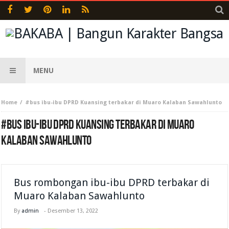
MENU
Home
#bus ibu-ibu DPRD Kuansing terbakar di Muaro Kalaban Sawahlunto
#BUS IBU-IBU DPRD KUANSING TERBAKAR DI MUARO
KALABAN SAWAHLUNTO
Bus rombongan ibu-ibu DPRD terbakar di
Muaro Kalaban Sawahlunto
By
admin
-
Desember 13, 2022