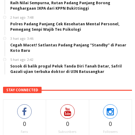
Raih Nilai Sempurna, Rutan Padang Panjang Borong
Penghargaan IKPA dari KPPN Bukittinggi
2 hari ago
7:48
Polres Padang Panjang Cek Kesehatan Mental Personel,
Pemegang Senpi Wajib Tes Psikologi
3 hari ago
3:46
Cegah Macet! Satlantas Padang Panjang “Standby” di Pasar
Koto Baru
5 hari ago
2:42
Sosok di balik progul Peluk Tanda Diri Tanah Datar, Safril
Gazali ujian terbuka doktor di UIN Batusangkar
STAY CONNECTED
0
0
0
Fans
Subscribers
Followers