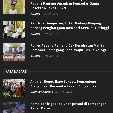
Padang Panjang Amankan Pengedar Ganja
Beserta 6 Paket Bukti
ADMIN
-
22 JAM AGO
Raih Nilai Sempurna, Rutan Padang Panjang
Borong Penghargaan IKPA dari KPPN Bukittinggi
ADMIN
-
2 HARI AGO
Polres Padang Panjang Cek Kesehatan Mental
Personel, Pemegang Senpi Wajib Tes Psikologi
ADMIN
-
2 HARI AGO
KABA NAGARI
Andaleh Bungo Expo Sukses, Pengunjung
Disuguhkan Beraneka Ragam Bunga Hias
WIRMAS DARWIS
-
JULI 16, 2023
Hama dan irigasi keluhan petani di Tambangan
Tanah Datar