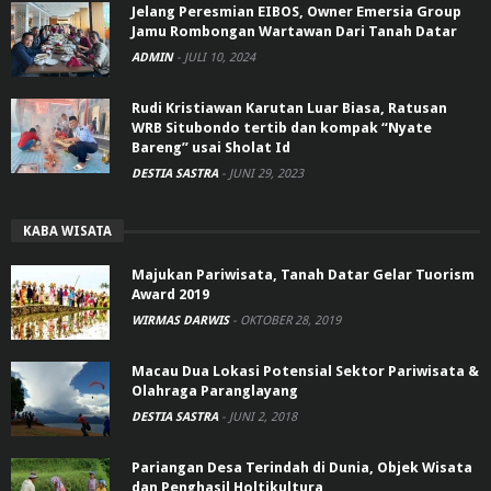
Jelang Peresmian EIBOS, Owner Emersia Group
Jamu Rombongan Wartawan Dari Tanah Datar
ADMIN
-
JULI 10, 2024
Rudi Kristiawan Karutan Luar Biasa, Ratusan
WRB Situbondo tertib dan kompak “Nyate
Bareng” usai Sholat Id
DESTIA SASTRA
-
JUNI 29, 2023
KABA WISATA
Majukan Pariwisata, Tanah Datar Gelar Tuorism
Award 2019
WIRMAS DARWIS
-
OKTOBER 28, 2019
Macau Dua Lokasi Potensial Sektor Pariwisata &
Olahraga Paranglayang
DESTIA SASTRA
-
JUNI 2, 2018
Pariangan Desa Terindah di Dunia, Objek Wisata
dan Penghasil Holtikultura