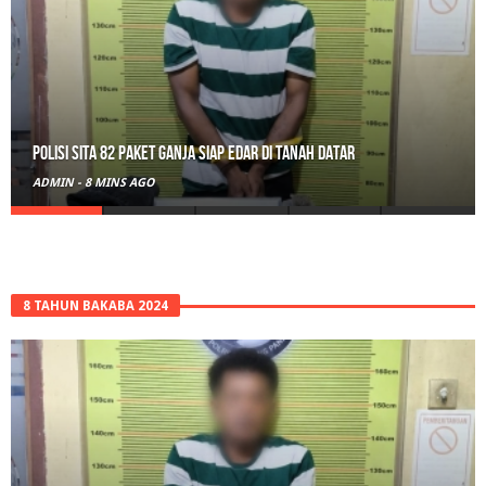
RPL Prodi HTN UIN Mahmud Yunus Batusangkar Diminati Polri, TNI,
hingga Wali Nagari
ADMIN
-
19 JAM AGO
8 TAHUN BAKABA 2024