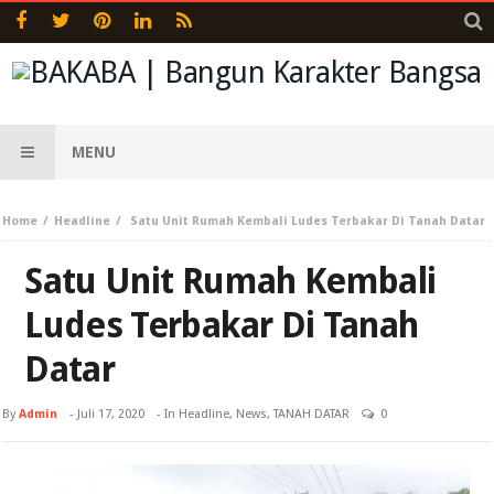
MENU
Home
Headline
Satu Unit Rumah Kembali Ludes Terbakar Di Tanah Datar
Satu Unit Rumah Kembali
Ludes Terbakar Di Tanah
Datar
By
Admin
-
Juli 17, 2020
- In
Headline
,
News
,
TANAH DATAR
0