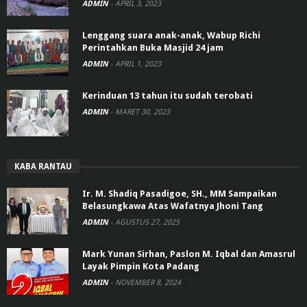
ADMIN
-
APRIL 3, 2023
Lenggang suara anak-anak, Wabup Richi
Perintahkan Buka Masjid 24 jam
ADMIN
-
APRIL 1, 2023
Kerinduan 13 tahun itu sudah terobati
ADMIN
-
MARET 30, 2023
KABA RANTAU
Ir. M. Shadiq Pasadigoe, SH., MM Sampaikan
Belasungkawa Atas Wafatnya Jhoni Tang
ADMIN
-
AGUSTUS 27, 2025
Mark Yunan Sirhan, Paslon M. Iqbal dan Amasrul
Layak Pimpin Kota Padang
ADMIN
-
NOVEMBER 8, 2024