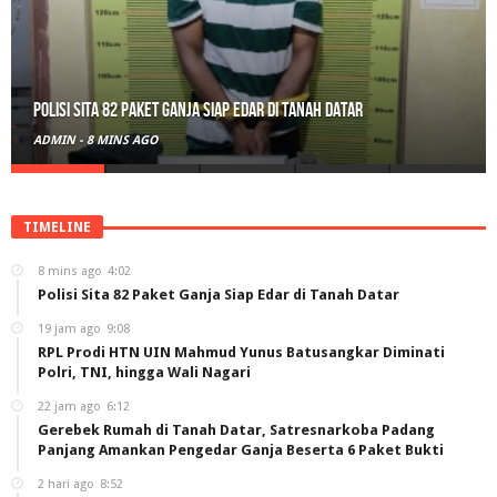
RPL Prodi HTN UIN Mahmud Yunus Batusangkar Diminati Polri, TNI,
hingga Wali Nagari
ADMIN
-
19 JAM AGO
TIMELINE
8 mins ago
4:02
Polisi Sita 82 Paket Ganja Siap Edar di Tanah Datar
19 jam ago
9:08
RPL Prodi HTN UIN Mahmud Yunus Batusangkar Diminati
Polri, TNI, hingga Wali Nagari
22 jam ago
6:12
Gerebek Rumah di Tanah Datar, Satresnarkoba Padang
Panjang Amankan Pengedar Ganja Beserta 6 Paket Bukti
2 hari ago
8:52