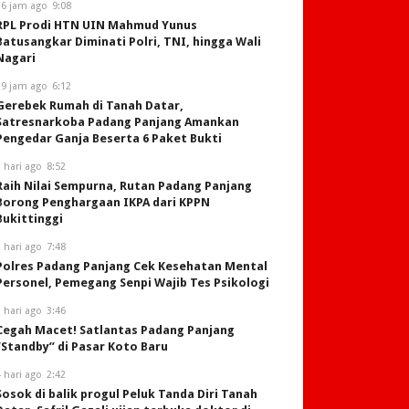
16 jam ago
9:08
RPL Prodi HTN UIN Mahmud Yunus
Batusangkar Diminati Polri, TNI, hingga Wali
Nagari
19 jam ago
6:12
Gerebek Rumah di Tanah Datar,
Satresnarkoba Padang Panjang Amankan
Pengedar Ganja Beserta 6 Paket Bukti
 hari ago
8:52
Raih Nilai Sempurna, Rutan Padang Panjang
Borong Penghargaan IKPA dari KPPN
Bukittinggi
 hari ago
7:48
Polres Padang Panjang Cek Kesehatan Mental
Personel, Pemegang Senpi Wajib Tes Psikologi
 hari ago
3:46
Cegah Macet! Satlantas Padang Panjang
“Standby” di Pasar Koto Baru
 hari ago
2:42
Sosok di balik progul Peluk Tanda Diri Tanah