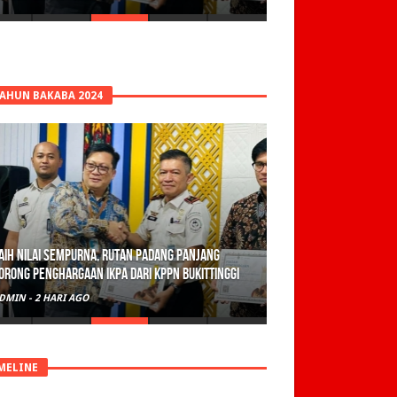
TAHUN BAKABA 2024
aih Nilai Sempurna, Rutan Padang Panjang
orong Penghargaan IKPA dari KPPN Bukittinggi
DMIN
-
2 HARI AGO
MELINE