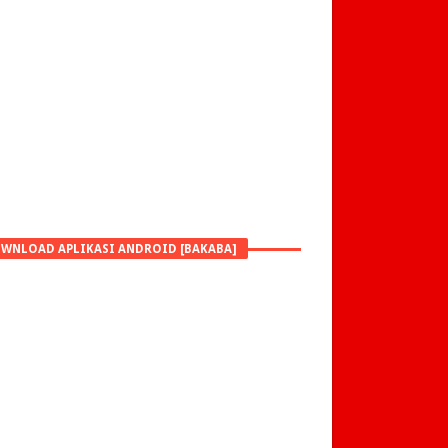
WNLOAD APLIKASI ANDROID [BAKABA]