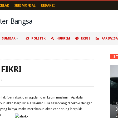
CELAK
SERIMONIAL
REDAKSI
SUMBAR
POLITIK
HUKRIM
EKBIS
PARIWISA
8 
FIKRI
0
khlak (perilaku), dan aqidah dari kaum muslimin. Apabila
un akan berpikir ala sekuler. Bila seseorang dicekoki dengan
R
B
 yang lain
ya, maka merekapun akan cenderung berpikir
n
A