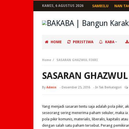
KAMIS, 6 AGUSTUS 2026
SAMBILU
NAN TA
HOME
PERISTIWA
KABA
Home
SASARAN GHAZWUL FIKRI
SASARAN GHAZWUL 
By
Admin
-
Desember 25, 2016
- In Tak Berkategori
Yang menjadi sasaran tentu saja adalah pola pikir, a
seseorang sering menerima paham sekuler, maka ia p
pola pikir komunis, materialis, liberalis, kapitalis atau
dengan salah satu paham tersebut. Perang pemikira