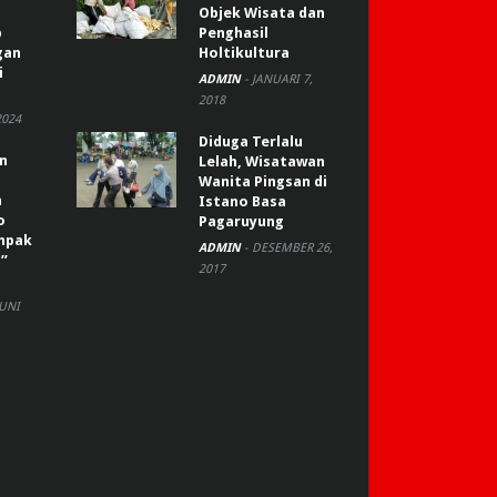
Objek Wisata dan
p
Penghasil
gan
Holtikultura
i
ADMIN
-
JANUARI 7,
2018
2024
Diduga Terlalu
an
Lelah, Wisatawan
Wanita Pingsan di
n
Istano Basa
o
Pagaruyung
ompak
ADMIN
-
DESEMBER 26,
”
2017
JUNI