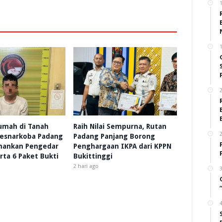
2
umah di Tanah
Raih Nilai Sempurna, Rutan
2
resnarkoba Padang
Padang Panjang Borong
mankan Pengedar
Penghargaan IKPA dari KPPN
rta 6 Paket Bukti
Bukittinggi
2 hari ago
3
4