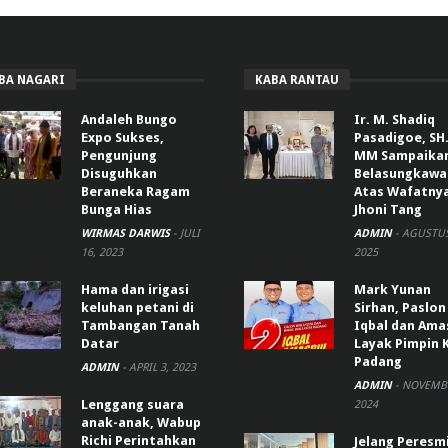
BA NAGARI
KABA RANTAU
Andaleh Bungo
Ir. M. Shadiq
Expo Sukses,
Pasadigoe, SH.
Pengunjung
MM Sampaika
Disuguhkan
Belasungkawa
Beraneka Ragam
Atas Wafatny
Bunga Hias
Jhoni Tang
WIRMAS DARWIS
-
JULI
ADMIN
-
AGUSTUS
16, 2023
2025
Hama dan irigasi
Mark Yunan
keluhan petani di
Sirhan, Paslon
Tambangan Tanah
Iqbal dan Ama
Datar
Layak Pimpin 
Padang
ADMIN
-
APRIL 3, 2023
ADMIN
-
NOVEMBE
Lenggang suara
2024
anak-anak, Wabup
Richi Perintahkan
Jelang Peresm