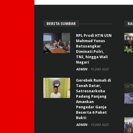
BERITA SUMBAR
KA
RPL Prodi HTN UIN
Mahmud Yunus
Batusangkar
Diminati Polri,
TNI, hingga Wali
Nagari
ADMIN
-
16 JAM AGO
Gerebek Rumah di
Tanah Datar,
Satresnarkoba
Padang Panjang
Amankan
Pengedar Ganja
Beserta 6 Paket
Bukti
ADMIN
-
19 JAM AGO