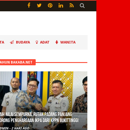
TA
BUDAYA
ADAT
WANITA
TAHUN BAKABA.NET
aih Nilai Sempurna, Rutan Padang Panjang
orong Penghargaan IKPA dari KPPN Bukittinggi
DMIN
-
2 HARI AGO