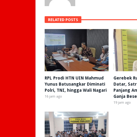
RELATED POSTS
RPL Prodi HTN UIN Mahmud
Gerebek R
Yunus Batusangkar Diminati
Datar, Sat
Polri, TNI, hingga Wali Nagari
Panjang A
Ganja Bese
16 jam ago
19 jam ago