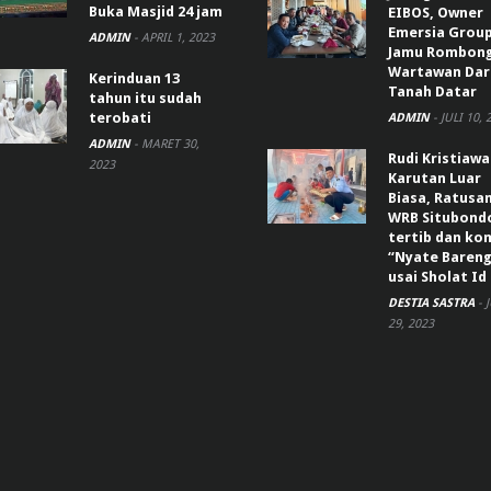
Buka Masjid 24 jam
EIBOS, Owner
Emersia Grou
ADMIN
-
APRIL 1, 2023
Jamu Rombon
Wartawan Dar
Kerinduan 13
Tanah Datar
tahun itu sudah
terobati
ADMIN
-
JULI 10, 
ADMIN
-
MARET 30,
Rudi Kristiaw
2023
Karutan Luar
Biasa, Ratusa
WRB Situbond
tertib dan k
“Nyate Bareng
usai Sholat Id
DESTIA SASTRA
-
29, 2023