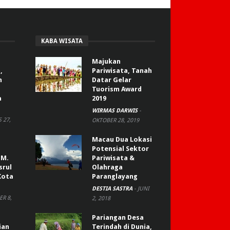
KABA WISATA
Majukan
,
Pariwisata, Tanah
n
Datar Gelar
Tuorism Award
a
2019
WIRMAS DARWIS
-
 27,
OKTOBER 28, 2019
Macau Dua Lokasi
Potensial Sektor
 M.
Pariwisata &
srul
Olahraga
Kota
Paranglayang
DESTIA SASTRA
-
JUNI
R 8,
2, 2018
Pariangan Desa
ian
Terindah di Dunia,