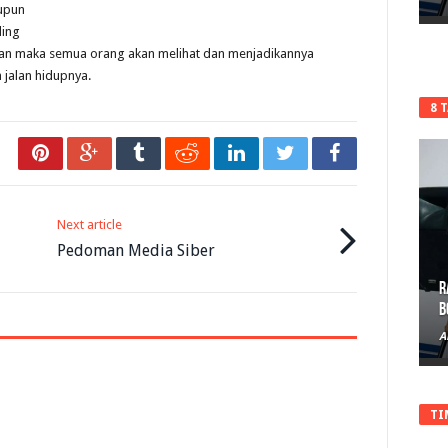
aupun
ling
an maka semua orang akan melihat dan menjadikannya
 jalan hidupnya.
8 
Next article
Pedoman Media Siber
R
B
A
TI