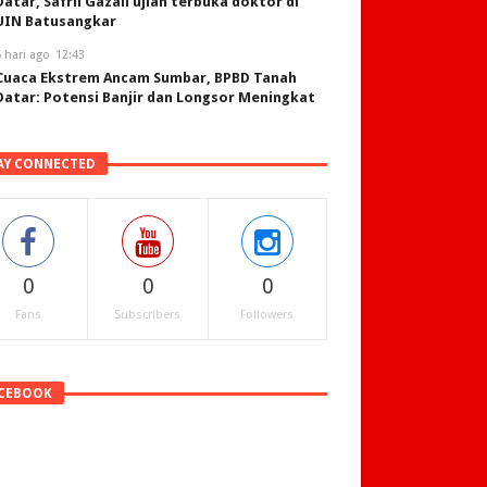
Datar, Safril Gazali ujian terbuka doktor di
UIN Batusangkar
 hari ago
12:43
Cuaca Ekstrem Ancam Sumbar, BPBD Tanah
Datar: Potensi Banjir dan Longsor Meningkat
AY CONNECTED
0
0
0
Fans
Subscribers
Followers
CEBOOK