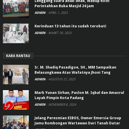
Lenggang suara anak-anak, Wabup Richi
Perintahkan Buka Masjid 24 jam
ADMIN
-
APRIL 1, 2023
Kerinduan 13 tahun itu sudah terobati
ADMIN
-
MARET 30, 2023
KABA RANTAU
Ir. M. Shadiq Pasadigoe, SH., MM Sampaikan
Belasungkawa Atas Wafatnya Jhoni Tang
ADMIN
-
AGUSTUS 27, 2025
Mark Yunan Sirhan, Paslon M. Iqbal dan Amasrul
Layak Pimpin Kota Padang
ADMIN
-
NOVEMBER 8, 2024
Jelang Peresmian EIBOS, Owner Emersia Group
Jamu Rombongan Wartawan Dari Tanah Datar