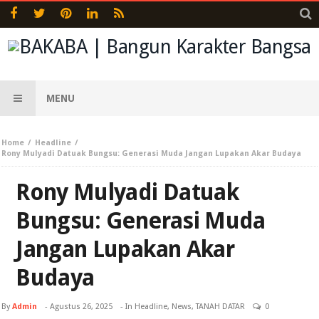
MENU
Home
Headline
Rony Mulyadi Datuak Bungsu: Generasi Muda Jangan Lupakan Akar Budaya
Rony Mulyadi Datuak
Bungsu: Generasi Muda
Jangan Lupakan Akar
Budaya
By
Admin
-
Agustus 26, 2025
- In
Headline
,
News
,
TANAH DATAR
0