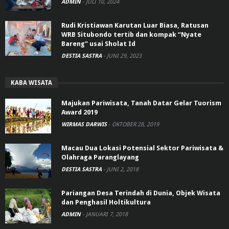
ADMIN
-
JULI 10, 2024
Rudi Kristiawan Karutan Luar Biasa, Ratusan
WRB Situbondo tertib dan kompak “Nyate
Bareng” usai Sholat Id
DESTIA SASTRA
-
JUNI 29, 2023
KABA WISATA
Majukan Pariwisata, Tanah Datar Gelar Tuorism
Award 2019
WIRMAS DARWIS
-
OKTOBER 28, 2019
Macau Dua Lokasi Potensial Sektor Pariwisata &
Olahraga Paranglayang
DESTIA SASTRA
-
JUNI 2, 2018
Pariangan Desa Terindah di Dunia, Objek Wisata
dan Penghasil Holtikultura
ADMIN
-
JANUARI 7, 2018