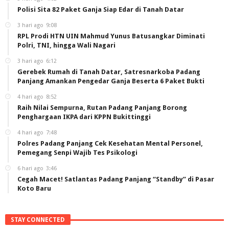
Polisi Sita 82 Paket Ganja Siap Edar di Tanah Datar
3 hari ago
9:08
RPL Prodi HTN UIN Mahmud Yunus Batusangkar Diminati
Polri, TNI, hingga Wali Nagari
3 hari ago
6:12
Gerebek Rumah di Tanah Datar, Satresnarkoba Padang
Panjang Amankan Pengedar Ganja Beserta 6 Paket Bukti
4 hari ago
8:52
Raih Nilai Sempurna, Rutan Padang Panjang Borong
Penghargaan IKPA dari KPPN Bukittinggi
4 hari ago
7:48
Polres Padang Panjang Cek Kesehatan Mental Personel,
Pemegang Senpi Wajib Tes Psikologi
6 hari ago
3:46
Cegah Macet! Satlantas Padang Panjang “Standby” di Pasar
Koto Baru
STAY CONNECTED