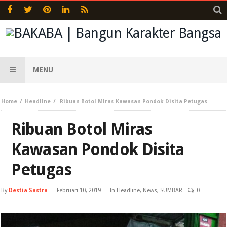
MENU
Home
Headline
Ribuan Botol Miras Kawasan Pondok Disita Petugas
Ribuan Botol Miras
Kawasan Pondok Disita
Petugas
By
Destia Sastra
-
Februari 10, 2019
- In
Headline
,
News
,
SUMBAR
0