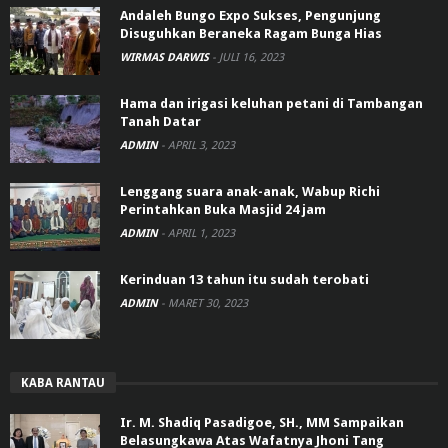
Andaleh Bungo Expo Sukses, Pengunjung
Disuguhkan Beraneka Ragam Bunga Hias
WIRMAS DARWIS
-
JULI 16, 2023
Hama dan irigasi keluhan petani di Tambangan
Tanah Datar
ADMIN
-
APRIL 3, 2023
Lenggang suara anak-anak, Wabup Richi
Perintahkan Buka Masjid 24 jam
ADMIN
-
APRIL 1, 2023
Kerinduan 13 tahun itu sudah terobati
ADMIN
-
MARET 30, 2023
KABA RANTAU
Ir. M. Shadiq Pasadigoe, SH., MM Sampaikan
Belasungkawa Atas Wafatnya Jhoni Tang