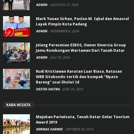
ADMIN
-
AGUSTUS 27, 2025
Mark Yunan Sirhan, Paslon M. Iqbal dan Amasrul
Layak Pimpin Kota Padang
ADMIN
-
NOVEMBER 8, 2024
Jelang Peresmian EIBOS, Owner Emersia Group
Jamu Rombongan Wartawan Dari Tanah Datar
ADMIN
-
JULI 10, 2024
Rudi Kristiawan Karutan Luar Biasa, Ratusan
WRB Situbondo tertib dan kompak “Nyate
Bareng” usai Sholat Id
DESTIA SASTRA
-
JUNI 29, 2023
KABA WISATA
Majukan Pariwisata, Tanah Datar Gelar Tuorism
Award 2019
WIRMAS DARWIS
-
OKTOBER 28, 2019