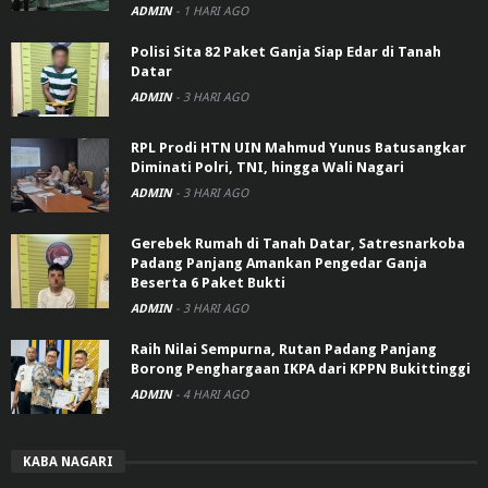
ADMIN
-
1 HARI AGO
Polisi Sita 82 Paket Ganja Siap Edar di Tanah
Datar
ADMIN
-
3 HARI AGO
RPL Prodi HTN UIN Mahmud Yunus Batusangkar
Diminati Polri, TNI, hingga Wali Nagari
ADMIN
-
3 HARI AGO
Gerebek Rumah di Tanah Datar, Satresnarkoba
Padang Panjang Amankan Pengedar Ganja
Beserta 6 Paket Bukti
ADMIN
-
3 HARI AGO
Raih Nilai Sempurna, Rutan Padang Panjang
Borong Penghargaan IKPA dari KPPN Bukittinggi
ADMIN
-
4 HARI AGO
KABA NAGARI