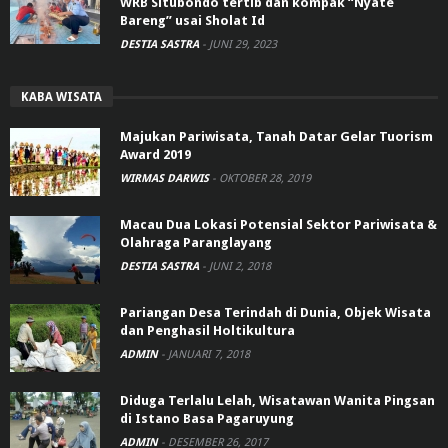
WRB Situbondo tertib dan kompak “Nyate
Bareng” usai Sholat Id
DESTIA SASTRA
-
JUNI 29, 2023
KABA WISATA
Majukan Pariwisata, Tanah Datar Gelar Tuorism
Award 2019
WIRMAS DARWIS
-
OKTOBER 28, 2019
Macau Dua Lokasi Potensial Sektor Pariwisata &
Olahraga Paranglayang
DESTIA SASTRA
-
JUNI 2, 2018
Pariangan Desa Terindah di Dunia, Objek Wisata
dan Penghasil Holtikultura
ADMIN
-
JANUARI 7, 2018
Diduga Terlalu Lelah, Wisatawan Wanita Pingsan
di Istano Basa Pagaruyung
ADMIN
-
DESEMBER 26, 2017