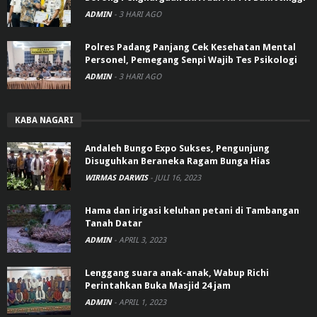
ADMIN
-
3 HARI AGO
Polres Padang Panjang Cek Kesehatan Mental
Personel, Pemegang Senpi Wajib Tes Psikologi
ADMIN
-
3 HARI AGO
KABA NAGARI
Andaleh Bungo Expo Sukses, Pengunjung
Disuguhkan Beraneka Ragam Bunga Hias
WIRMAS DARWIS
-
JULI 16, 2023
Hama dan irigasi keluhan petani di Tambangan
Tanah Datar
ADMIN
-
APRIL 3, 2023
Lenggang suara anak-anak, Wabup Richi
Perintahkan Buka Masjid 24 jam
ADMIN
-
APRIL 1, 2023