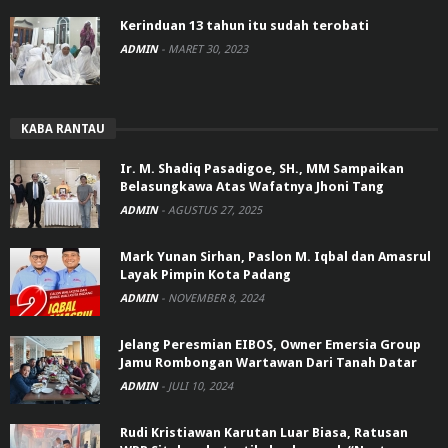
Kerinduan 13 tahun itu sudah terobati
ADMIN
-
MARET 30, 2023
KABA RANTAU
Ir. M. Shadiq Pasadigoe, SH., MM Sampaikan
Belasungkawa Atas Wafatnya Jhoni Tang
ADMIN
-
AGUSTUS 27, 2025
Mark Yunan Sirhan, Paslon M. Iqbal dan Amasrul
Layak Pimpin Kota Padang
ADMIN
-
NOVEMBER 8, 2024
Jelang Peresmian EIBOS, Owner Emersia Group
Jamu Rombongan Wartawan Dari Tanah Datar
ADMIN
-
JULI 10, 2024
Rudi Kristiawan Karutan Luar Biasa, Ratusan