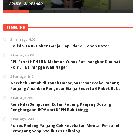
ADMIN
-
2 HARI AGO
TIMELINE
21 jam ago
4:02
Polisi Sita 82 Paket Ganja Siap Edar di Tanah Datar
2 hari ago
9:08
RPL Prodi HTN UIN Mahmud Yunus Batusangkar Diminati
Polri, TNI, hingga Wali Nagari
2 hari ago
6:12
Gerebek Rumah di Tanah Datar, Satresnarkoba Padang
Panjang Amankan Pengedar Ganja Beserta 6 Paket Bukti
3 hari ago
8:52
Raih Nilai Sempurna, Rutan Padang Panjang Borong
Penghargaan IKPA dari KPPN Bukittinggi
3 hari ago
7:48
Polres Padang Panjang Cek Kesehatan Mental Personel,
Pemegang Senpi Wajib Tes Psikologi