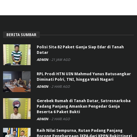
BERITA SUMBAR
Polisi Sita 82 Paket Ganja Siap Edar di Tanah
Datar
ADMIN
-
21 JAM AGO
RPL Prodi HTN UIN Mahmud Yunus Batusangkar
Diminati Polri, TNI, hingga Wali Nagari
ADMIN
-
2 HARI AGO
Gerebek Rumah di Tanah Datar, Satresnarkoba
Padang Panjang Amankan Pengedar Ganja
Beserta 6 Paket Bukti
ADMIN
-
2 HARI AGO
Raih Nilai Sempurna, Rutan Padang Panjang
Borong Penghargaan IKPA dari KPPN Bukittinggi