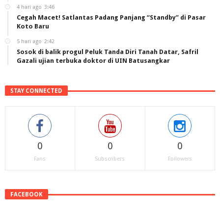
4 hari ago
3:46
Cegah Macet! Satlantas Padang Panjang “Standby” di Pasar
Koto Baru
5 hari ago
2:42
Sosok di balik progul Peluk Tanda Diri Tanah Datar, Safril
Gazali ujian terbuka doktor di UIN Batusangkar
STAY CONNECTED
0
0
0
Fans
Subscribers
Followers
FACEBOOK