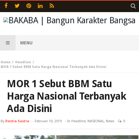
MENU
Home
Headline
MOR 1 Sebut BBM Satu Harga Nasional Terbanyak Ada Disini
MOR 1 Sebut BBM Satu
Harga Nasional Terbanyak
Ada Disini
By
Destia Sastra
-
Februari 10, 2019
- In
Headline
,
NASIONAL
,
News
0