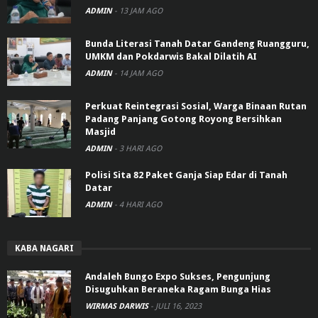
ADMIN
-
13 JAM AGO
Bunda Literasi Tanah Datar Gandeng Ruangguru,
UMKM dan Pokdarwis Bakal Dilatih AI
ADMIN
-
14 JAM AGO
Perkuat Reintegrasi Sosial, Warga Binaan Rutan
Padang Panjang Gotong Royong Bersihkan
Masjid
ADMIN
-
3 HARI AGO
Polisi Sita 82 Paket Ganja Siap Edar di Tanah
Datar
ADMIN
-
4 HARI AGO
KABA NAGARI
Andaleh Bungo Expo Sukses, Pengunjung
Disuguhkan Beraneka Ragam Bunga Hias
WIRMAS DARWIS
-
JULI 16, 2023