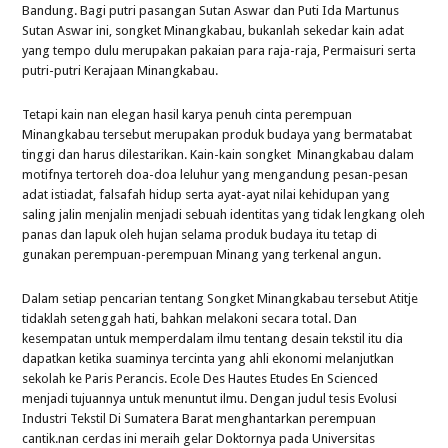
Bandung. Bagi putri pasangan Sutan Aswar dan Puti Ida Martunus
Sutan Aswar ini, songket Minangkabau, bukanlah sekedar kain adat
yang tempo dulu merupakan pakaian para raja-raja, Permaisuri serta
putri-putri Kerajaan Minangkabau.
Tetapi kain nan elegan hasil karya penuh cinta perempuan
Minangkabau tersebut merupakan produk budaya yang bermatabat
tinggi dan harus dilestarikan. Kain-kain songket Minangkabau dalam
motifnya tertoreh doa-doa leluhur yang mengandung pesan-pesan
adat istiadat, falsafah hidup serta ayat-ayat nilai kehidupan yang
saling jalin menjalin menjadi sebuah identitas yang tidak lengkang oleh
panas dan lapuk oleh hujan selama produk budaya itu tetap di
gunakan perempuan-perempuan Minang yang terkenal angun.
Dalam setiap pencarian tentang Songket Minangkabau tersebut Atitje
tidaklah setenggah hati, bahkan melakoni secara total. Dan
kesempatan untuk memperdalam ilmu tentang desain tekstil itu dia
dapatkan ketika suaminya tercinta yang ahli ekonomi melanjutkan
sekolah ke Paris Perancis. Ecole Des Hautes Etudes En Scienced
menjadi tujuannya untuk menuntut ilmu. Dengan judul tesis Evolusi
Industri Tekstil Di Sumatera Barat menghantarkan perempuan
cantik.nan cerdas ini meraih gelar Doktornya pada Universitas