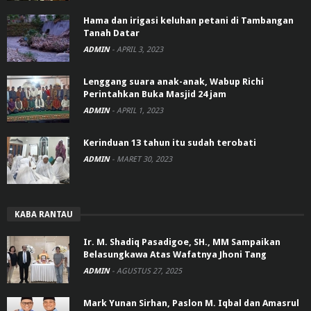
Hama dan irigasi keluhan petani di Tambangan
Tanah Datar
ADMIN
-
APRIL 3, 2023
Lenggang suara anak-anak, Wabup Richi
Perintahkan Buka Masjid 24 jam
ADMIN
-
APRIL 1, 2023
Kerinduan 13 tahun itu sudah terobati
ADMIN
-
MARET 30, 2023
KABA RANTAU
Ir. M. Shadiq Pasadigoe, SH., MM Sampaikan
Belasungkawa Atas Wafatnya Jhoni Tang
ADMIN
-
AGUSTUS 27, 2025
Mark Yunan Sirhan, Paslon M. Iqbal dan Amasrul