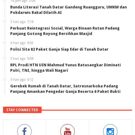
14 jam ago
3:06
Bunda Literasi Tanah Datar Gandeng Ruangguru, UMKM dan
Pokdarwis Bakal Dilatih AI
3 hari ago
7:18
Perkuat Reintegrasi Sosial, Warga Binaan Rutan Padang
Panjang Gotong Royong Bersihkan Masjid
4 hari ago
4:02
Polisi Sita 82 Paket Ganja Siap Edar di Tanah Datar
5 hari ago
9:08
RPL Prodi HTN UIN Mahmud Yunus Batusangkar Diminati
Polri, TNI, hingga Wali Nagari
5 hari ago
6:12
Gerebek Rumah di Tanah Datar, Satresnarkoba Padang
Panjang Amankan Pengedar Ganja Beserta 6 Paket Bukti
STAY CONNECTED