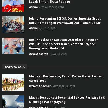
Layak Pimpin Kota Padang
ADMIN
-
NOVEMBER 8, 2024
Jelang Peresmian EIBOS, Owner Emersia Group
Jamu Rombongan Wartawan Dari Tanah Datar
ADMIN
-
JULI 10, 2024
Rudi Kristiawan Karutan Luar Biasa, Ratusan
WRB Situbondo tertib dan kompak “Nyate
Bareng” usai Sholat Id
DESTIA SASTRA
-
JUNI 29, 2023
KABA WISATA
Majukan Pariwisata, Tanah Datar Gelar Tuorism
Award 2019
WIRMAS DARWIS
-
OKTOBER 28, 2019
Macau Dua Lokasi Potensial Sektor Pariwisata &
Olahraga Paranglayang
DESTIA SASTRA
-
JUNI 2, 2018