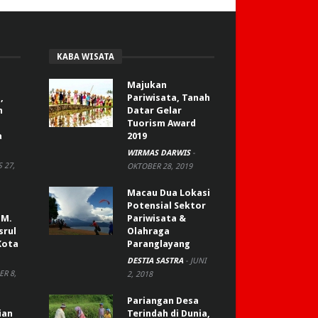
KABA WISATA
Majukan
,
Pariwisata, Tanah
n
Datar Gelar
Tuorism Award
a
2019
WIRMAS DARWIS
-
 27,
OKTOBER 28, 2019
Macau Dua Lokasi
Potensial Sektor
 M.
Pariwisata &
srul
Olahraga
Kota
Paranglayang
DESTIA SASTRA
-
JUNI
R 8,
2, 2018
Pariangan Desa
ian
Terindah di Dunia,