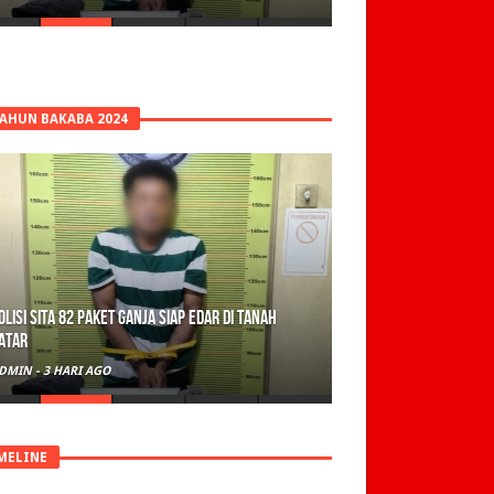
TAHUN BAKABA 2024
olisi Sita 82 Paket Ganja Siap Edar di Tanah
atar
DMIN
-
3 HARI AGO
MELINE