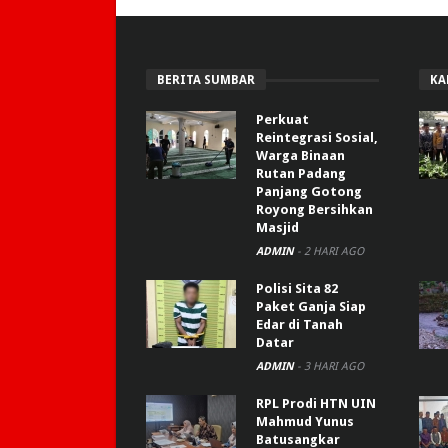
BERITA SUMBAR
KA
Perkuat
Reintegrasi Sosial,
Warga Binaan
Rutan Padang
Panjang Gotong
Royong Bersihkan
Masjid
ADMIN
-
2 HARI AGO
Polisi Sita 82
Paket Ganja Siap
Edar di Tanah
Datar
ADMIN
-
3 HARI AGO
RPL Prodi HTN UIN
Mahmud Yunus
Batusangkar