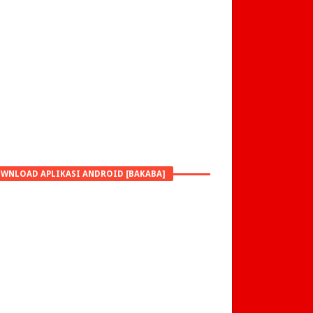
WNLOAD APLIKASI ANDROID [BAKABA]