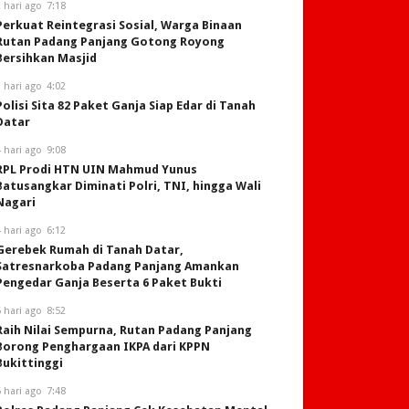
 hari ago
7:18
Perkuat Reintegrasi Sosial, Warga Binaan
Rutan Padang Panjang Gotong Royong
Bersihkan Masjid
 hari ago
4:02
Polisi Sita 82 Paket Ganja Siap Edar di Tanah
Datar
 hari ago
9:08
RPL Prodi HTN UIN Mahmud Yunus
Batusangkar Diminati Polri, TNI, hingga Wali
Nagari
 hari ago
6:12
Gerebek Rumah di Tanah Datar,
Satresnarkoba Padang Panjang Amankan
Pengedar Ganja Beserta 6 Paket Bukti
 hari ago
8:52
Raih Nilai Sempurna, Rutan Padang Panjang
Borong Penghargaan IKPA dari KPPN
Bukittinggi
 hari ago
7:48