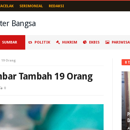
TACELAK
SERIMONIAL
REDAKSI
SUMBAR
POLITIK
HUKRIM
EKBIS
PARIWISA
 19 Orang
8 
umbar Tambah 19 Orang
0
P
D
A