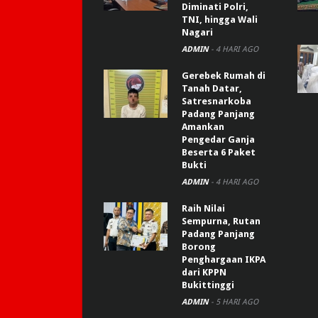
Diminati Polri,
TNI, hingga Wali
Nagari
ADMIN
-
4 HARI AGO
Gerebek Rumah di
Tanah Datar,
Satresnarkoba
Padang Panjang
Amankan
Pengedar Ganja
Beserta 6 Paket
Bukti
ADMIN
-
4 HARI AGO
Raih Nilai
Sempurna, Rutan
Padang Panjang
Borong
Penghargaan IKPA
dari KPPN
Bukittinggi
ADMIN
-
5 HARI AGO