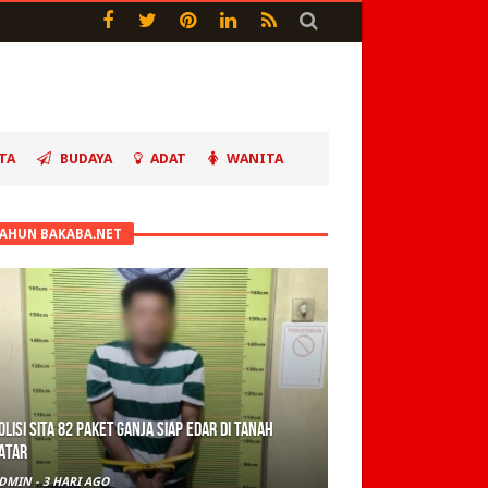
TA
BUDAYA
ADAT
WANITA
TAHUN BAKABA.NET
olisi Sita 82 Paket Ganja Siap Edar di Tanah
atar
DMIN
-
3 HARI AGO