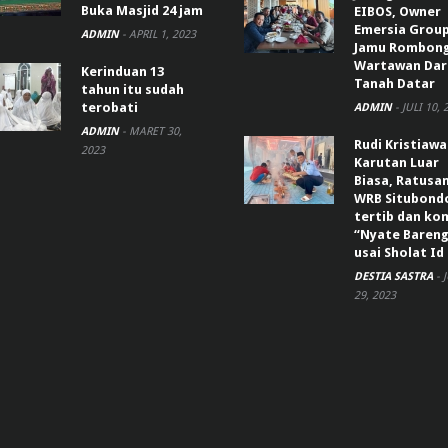
Buka Masjid 24 jam
EIBOS, Owner
Emersia Grou
ADMIN
-
APRIL 1, 2023
Jamu Rombon
Wartawan Dar
Kerinduan 13
Tanah Datar
tahun itu sudah
terobati
ADMIN
-
JULI 10, 
ADMIN
-
MARET 30,
Rudi Kristiaw
2023
Karutan Luar
Biasa, Ratusa
WRB Situbond
tertib dan k
“Nyate Bareng
usai Sholat Id
DESTIA SASTRA
-
29, 2023