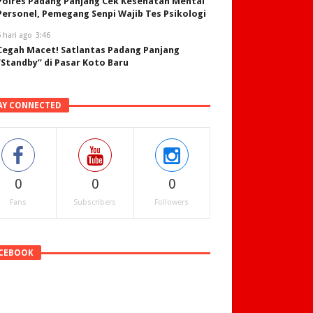
Polres Padang Panjang Cek Kesehatan Mental
Personel, Pemegang Senpi Wajib Tes Psikologi
 hari ago
3:46
Cegah Macet! Satlantas Padang Panjang
“Standby” di Pasar Koto Baru
AY CONNECTED
0
0
0
Fans
Subscribers
Followers
CEBOOK