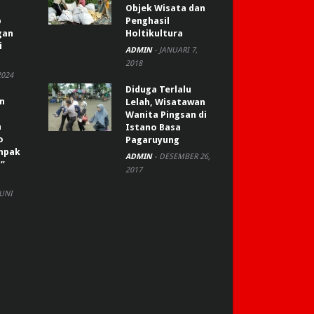
Objek Wisata dan
p
Penghasil
gan
Holtikultura
i
ADMIN
-
JANUARI 7,
2018
2024
Diduga Terlalu
an
Lelah, Wisatawan
Wanita Pingsan di
n
Istano Basa
o
Pagaruyung
ompak
ADMIN
-
DESEMBER 26,
”
2017
JUNI