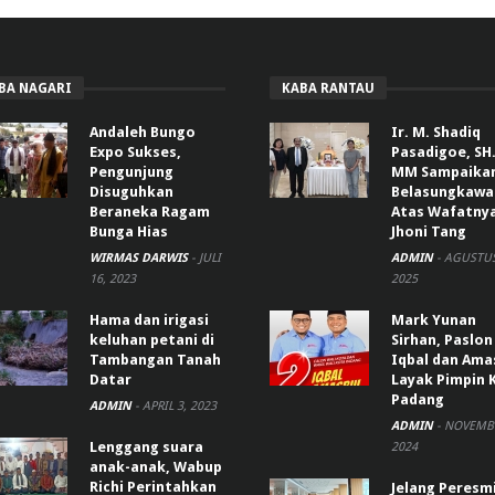
BA NAGARI
KABA RANTAU
Andaleh Bungo
Ir. M. Shadiq
Expo Sukses,
Pasadigoe, SH.
Pengunjung
MM Sampaika
Disuguhkan
Belasungkawa
Beraneka Ragam
Atas Wafatny
Bunga Hias
Jhoni Tang
WIRMAS DARWIS
-
JULI
ADMIN
-
AGUSTUS
16, 2023
2025
Hama dan irigasi
Mark Yunan
keluhan petani di
Sirhan, Paslon
Tambangan Tanah
Iqbal dan Ama
Datar
Layak Pimpin 
Padang
ADMIN
-
APRIL 3, 2023
ADMIN
-
NOVEMBE
Lenggang suara
2024
anak-anak, Wabup
Richi Perintahkan
Jelang Peresm