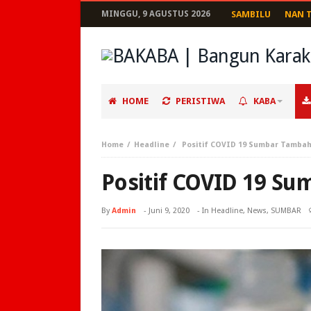
MINGGU, 9 AGUSTUS 2026
SAMBILU
NAN 
HOME
PERISTIWA
KABA
Home
Headline
Positif COVID 19 Sumbar Tambah
Positif COVID 19 S
By
Admin
-
Juni 9, 2020
- In
Headline
,
News
,
SUMBAR