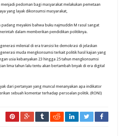
 ini menjadi pedoman bagi masyarakat melakukan pemetaan
aya yang layak dikonsumsi masyarakat,
 kota padang meyakini bahwa buku najmuddin M rasul sangat
merintah dalam memberikan pendidikan politiknya.
 generasi milenial di era transisi ke demokrasi di jelaskan
erasi muda mengkonsumsi terkait politik hasil kajian yang
gan usia kebanyakan 23 hingga 25 tahun mengkonsumsi
an lima tahun lalu tentu akan bertambah bnyak di era digital
anyak dari pertanyan yang muncul menanyakan apa indikator
rikan sebuah komentar terhadap persoalan politik. (RONI)