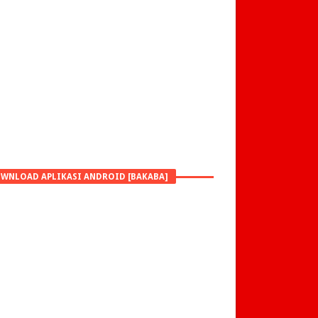
WNLOAD APLIKASI ANDROID [BAKABA]