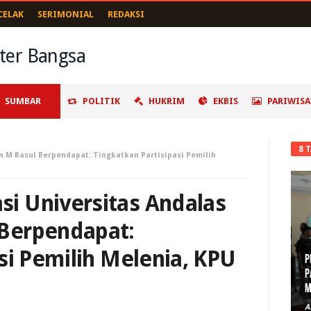
CELAK
SERIMONIAL
REDAKSI
SUMBAR
POLITIK
HUKRIM
EKBIS
PARIWISA
8 
 M Rasul Berpendapat: Tingkatkan Partisipasi Pemilih
i Universitas Andalas
Berpendapat:
si Pemilih Melenia, KPU
P
P
M
A