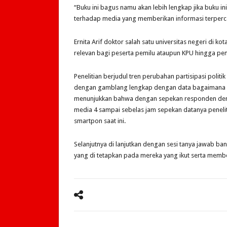
“Buku ini bagus namu akan lebih lengkap jika buku
terhadap media yang memberikan informasi terperc
Ernita Arif doktor salah satu universitas negeri di
relevan bagi peserta pemilu ataupun KPU hingga pe
Penelitian berjudul tren perubahan partisipasi politik
dengan gamblang lengkap dengan data bagaimana gen
menunjukkan bahwa dengan sepekan responden den
media 4 sampai sebelas jam sepekan datanya peneliti
smartpon saat ini.
Selanjutnya di lanjutkan dengan sesi tanya jawab b
yang di tetapkan pada mereka yang ikut serta membe