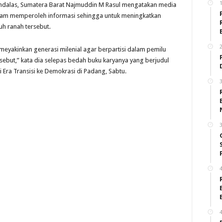
1
ndalas, Sumatera Barat Najmuddin M Rasul mengatakan media
dalam memperoleh informasi sehingga untuk meningkatkan
h ranah tersebut.
2
eyakinkan generasi milenial agar berpartisi dalam pemilu
rsebut,” kata dia selepas bedah buku karyanya yang berjudul
di Era Transisi ke Demokrasi di Padang, Sabtu.
3
3
4
4