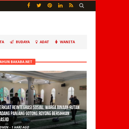
TA
BUDAYA
ADAT
WANITA
TAHUN BAKABA.NET
erkuat Reintegrasi Sosial, Warga Binaan Rutan
adang Panjang Gotong Royong Bersihkan
asjid
DMIN
-
1 HARI AGO