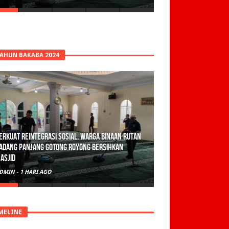
TAHUN BAKABA 2024
erkuat Reintegrasi Sosial, Warga Binaan Rutan
adang Panjang Gotong Royong Bersihkan
asjid
DMIN
-
1 HARI AGO
MELINE