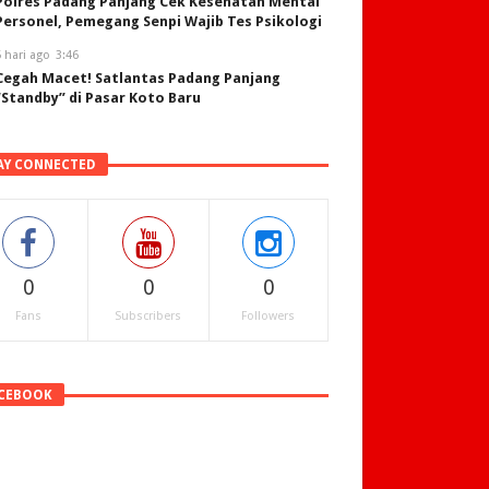
Polres Padang Panjang Cek Kesehatan Mental
Personel, Pemegang Senpi Wajib Tes Psikologi
 hari ago
3:46
Cegah Macet! Satlantas Padang Panjang
“Standby” di Pasar Koto Baru
AY CONNECTED
0
0
0
Fans
Subscribers
Followers
CEBOOK