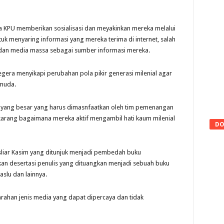
na KPU memberikan sosialisasi dan meyakinkan mereka melalui
ntuk menyaring informasi yang mereka terima di internet, salah
 dan media massa sebagai sumber informasi mereka.
gera menyikapi perubahan pola pikir generasi milenial agar
 muda.
a yang besar yang harus dimasnfaatkan oleh tim pemenangan
ekarang bagaimana mereka aktif mengambil hati kaum milenial
DO
sliar Kasim yang ditunjuk menjadi pembedah buku
an desertasi penulis yang dituangkan menjadi sebuah buku
slu dan lainnya.
arahan jenis media yang dapat dipercaya dan tidak