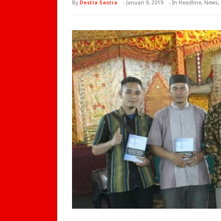
By
Destia Sastra
-
Januari 9, 2019
- In
Headline
,
News
,