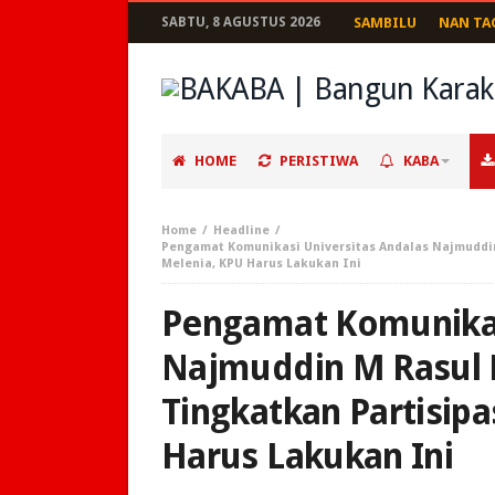
SABTU, 8 AGUSTUS 2026
SAMBILU
NAN TA
HOME
PERISTIWA
KABA
Home
Headline
Pengamat Komunikasi Universitas Andalas Najmuddin
Melenia, KPU Harus Lakukan Ini
Pengamat Komunikas
Najmuddin M Rasul 
Tingkatkan Partisipa
Harus Lakukan Ini