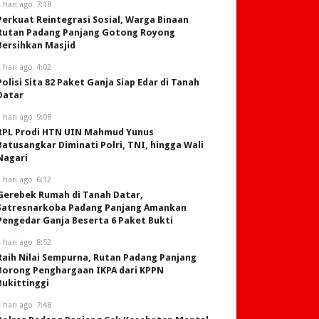
 hari ago
7:18
Perkuat Reintegrasi Sosial, Warga Binaan
Rutan Padang Panjang Gotong Royong
Bersihkan Masjid
 hari ago
4:02
Polisi Sita 82 Paket Ganja Siap Edar di Tanah
Datar
 hari ago
9:08
RPL Prodi HTN UIN Mahmud Yunus
Batusangkar Diminati Polri, TNI, hingga Wali
Nagari
 hari ago
6:12
Gerebek Rumah di Tanah Datar,
Satresnarkoba Padang Panjang Amankan
Pengedar Ganja Beserta 6 Paket Bukti
 hari ago
8:52
Raih Nilai Sempurna, Rutan Padang Panjang
Borong Penghargaan IKPA dari KPPN
Bukittinggi
 hari ago
7:48