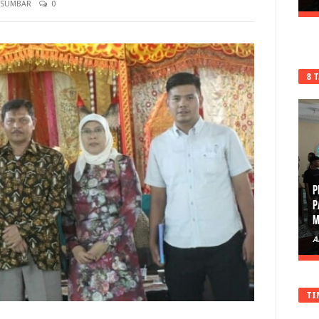
SUMBAR
0
8 
P
P
M
A
TI