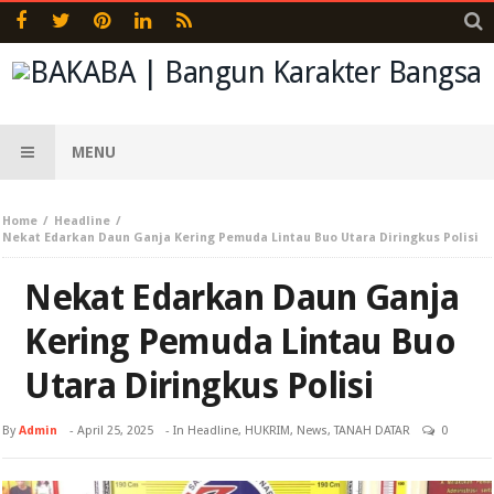
MENU
Home
Headline
Nekat Edarkan Daun Ganja Kering Pemuda Lintau Buo Utara Diringkus Polisi
Nekat Edarkan Daun Ganja
Kering Pemuda Lintau Buo
Utara Diringkus Polisi
By
Admin
-
April 25, 2025
- In
Headline
,
HUKRIM
,
News
,
TANAH DATAR
0