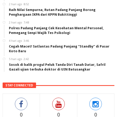
2 hari ago
8:52
Raih Nilai Sempurna, Rutan Padang Panjang Borong
Penghargaan IKPA dari KPPN Bukittinggi
2 hari ago
7:48
Polres Padang Panjang Cek Kesehatan Mental Personel,
Pemegang Senpi Wajib Tes Psikologi
4 hari ago
3:46
Cegah Macet! Satlantas Padang Panjang “Standby” di Pasar
Koto Baru
5 hari ago
2:42
Sosok di balik progul Peluk Tanda Diri Tanah Datar, Safril
Gazali ujian terbuka doktor di UIN Batusangkar
STAY CONNECTED
0
0
0