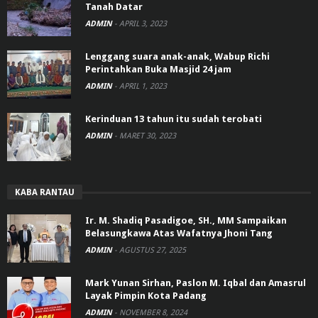
Tanah Datar
ADMIN
-
APRIL 3, 2023
Lenggang suara anak-anak, Wabup Richi
Perintahkan Buka Masjid 24 jam
ADMIN
-
APRIL 1, 2023
Kerinduan 13 tahun itu sudah terobati
ADMIN
-
MARET 30, 2023
KABA RANTAU
Ir. M. Shadiq Pasadigoe, SH., MM Sampaikan
Belasungkawa Atas Wafatnya Jhoni Tang
ADMIN
-
AGUSTUS 27, 2025
Mark Yunan Sirhan, Paslon M. Iqbal dan Amasrul
Layak Pimpin Kota Padang
ADMIN
-
NOVEMBER 8, 2024