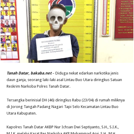
Tanah Datar, bakaba.net
– Diduga nekat edarkan narkotika jenis
daun ganja, seorang laki-laki asal Lintau Buo Utara diringkus Satuan
Reskrim Narkoba Polres Tanah Datar.
Tersangka berinisial DH (46) diringkus Rabu (23/04) di rumah miliknya
di Jorong Tangah Padang Nagari Tapi Selo Kecamatan Lintau Buo
Utara Kabupaten.
Kapolres Tanah Datar AKBP Nur Ichsan Dwi Septiyanto, S.H., S.I.K.,
M.I.K. melalui Kasat Res Narkoba AKP Muhammad Arvi, S.H., M.H.