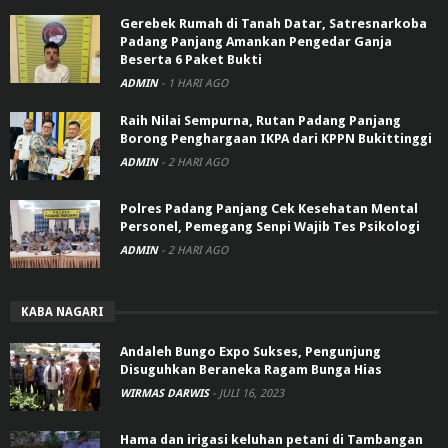
Gerebek Rumah di Tanah Datar, Satresnarkoba
Padang Panjang Amankan Pengedar Ganja
Beserta 6 Paket Bukti
ADMIN
-
1 HARI AGO
Raih Nilai Sempurna, Rutan Padang Panjang
Borong Penghargaan IKPA dari KPPN Bukittinggi
ADMIN
-
2 HARI AGO
Polres Padang Panjang Cek Kesehatan Mental
Personel, Pemegang Senpi Wajib Tes Psikologi
ADMIN
-
2 HARI AGO
KABA NAGARI
Andaleh Bungo Expo Sukses, Pengunjung
Disuguhkan Beraneka Ragam Bunga Hias
WIRMAS DARWIS
-
JULI 16, 2023
Hama dan irigasi keluhan petani di Tambangan