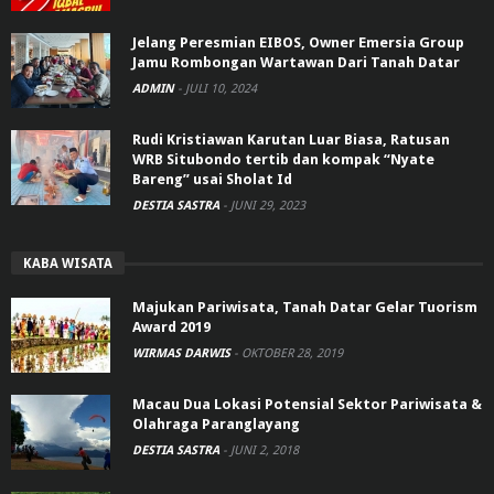
Jelang Peresmian EIBOS, Owner Emersia Group
Jamu Rombongan Wartawan Dari Tanah Datar
ADMIN
-
JULI 10, 2024
Rudi Kristiawan Karutan Luar Biasa, Ratusan
WRB Situbondo tertib dan kompak “Nyate
Bareng” usai Sholat Id
DESTIA SASTRA
-
JUNI 29, 2023
KABA WISATA
Majukan Pariwisata, Tanah Datar Gelar Tuorism
Award 2019
WIRMAS DARWIS
-
OKTOBER 28, 2019
Macau Dua Lokasi Potensial Sektor Pariwisata &
Olahraga Paranglayang
DESTIA SASTRA
-
JUNI 2, 2018