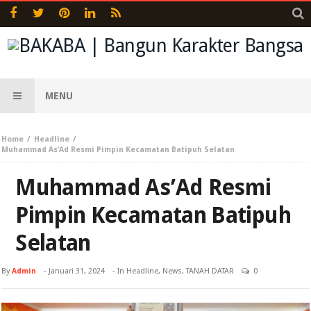
MENU
Home
Headline
Muhammad As’Ad Resmi Pimpin Kecamatan Batipuh Selatan
Muhammad As’Ad Resmi
Pimpin Kecamatan Batipuh
Selatan
By
Admin
-
Januari 31, 2024
- In
Headline
,
News
,
TANAH DATAR
0