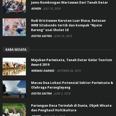
Jamu Rombongan Wartawan Dari Tanah Datar
ADMIN
-
JULI 10, 2024
Rudi Kristiawan Karutan Luar Biasa, Ratusan
WRB Situbondo tertib dan kompak “Nyate
Bareng” usai Sholat Id
DESTIA SASTRA
-
JUNI 29, 2023
KABA WISATA
Majukan Pariwisata, Tanah Datar Gelar Tuorism
Award 2019
WIRMAS DARWIS
-
OKTOBER 28, 2019
Macau Dua Lokasi Potensial Sektor Pariwisata &
Olahraga Paranglayang
DESTIA SASTRA
-
JUNI 2, 2018
Pariangan Desa Terindah di Dunia, Objek Wisata
dan Penghasil Holtikultura