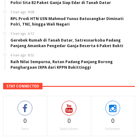
Polisi Sita 82 Paket Ganja Siap Edar di Tanah Datar
5 hari ago
9:08
RPL Prodi HTN UIN Mahmud Yunus Batusangkar Diminati
Polri, TNI, hingga Wali Nagari
5 hari ago
6:12
Gerebek Rumah di Tanah Datar, Satresnarkoba Padang
Panjang Amankan Pengedar Ganja Beserta 6 Paket Bukti
6 hari ago
8:52
Raih Nilai Sempurna, Rutan Padang Panjang Borong
Penghargaan IKPA dari KPPN Bukittinggi
STAY CONNECTED
0
0
0
Fans
Subscribers
Followers