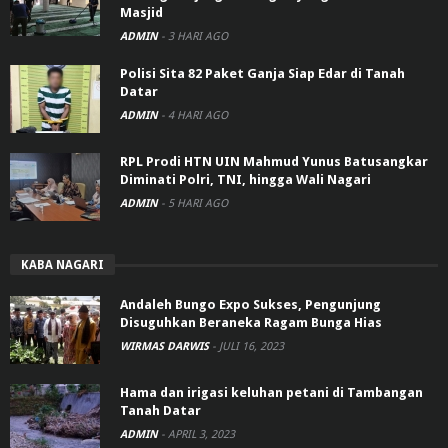
Masjid
ADMIN
-
3 HARI AGO
Polisi Sita 82 Paket Ganja Siap Edar di Tanah
Datar
ADMIN
-
4 HARI AGO
RPL Prodi HTN UIN Mahmud Yunus Batusangkar
Diminati Polri, TNI, hingga Wali Nagari
ADMIN
-
5 HARI AGO
KABA NAGARI
Andaleh Bungo Expo Sukses, Pengunjung
Disuguhkan Beraneka Ragam Bunga Hias
WIRMAS DARWIS
-
JULI 16, 2023
Hama dan irigasi keluhan petani di Tambangan
Tanah Datar
ADMIN
-
APRIL 3, 2023