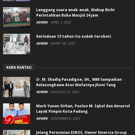
Lenggang suara anak-anak, Wabup Richi
Perintahkan Buka Masjid 24 jam
ADMIN
-
APRIL 1, 2023
Kerinduan 13 tahun itu sudah terobati
ADMIN
-
MARET 30, 2023
KABA RANTAU
Ir. M. Shadiq Pasadigoe, SH., MM Sampaikan
Belasungkawa Atas Wafatnya Jhoni Tang
ADMIN
-
AGUSTUS 27, 2025
Mark Yunan Sirhan, Paslon M. Iqbal dan Amasrul
Layak Pimpin Kota Padang
ADMIN
-
NOVEMBER 8, 2024
Jelang Peresmian EIBOS, Owner Emersia Group