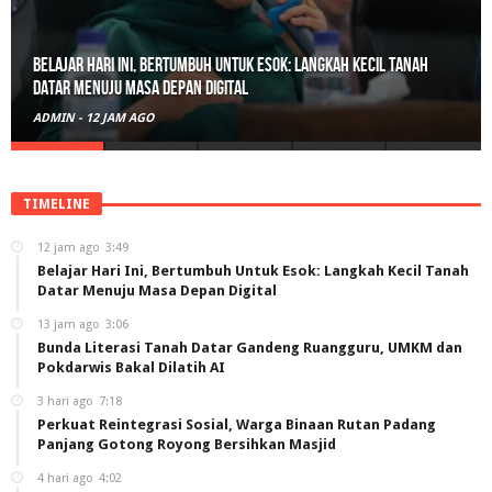
Bunda Literasi Tanah Datar Gandeng Ruangguru, UMKM dan
Pokdarwis Bakal Dilatih AI
ADMIN
-
13 JAM AGO
TIMELINE
12 jam ago
3:49
Belajar Hari Ini, Bertumbuh Untuk Esok: Langkah Kecil Tanah
Datar Menuju Masa Depan Digital
13 jam ago
3:06
Bunda Literasi Tanah Datar Gandeng Ruangguru, UMKM dan
Pokdarwis Bakal Dilatih AI
3 hari ago
7:18
Perkuat Reintegrasi Sosial, Warga Binaan Rutan Padang
Panjang Gotong Royong Bersihkan Masjid
4 hari ago
4:02