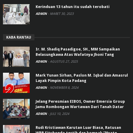
Kerinduan 13 tahun itu sudah terobati
ADMIN
-
MARET 30, 2023
KABA RANTAU
Ir. M. Shadiq Pasadigoe, SH., MM Sampaikan
Belasungkawa Atas Wafatnya Jhoni Tang
ADMIN
-
AGUSTUS 27, 2025
Mark Yunan Sirhan, Paslon M. Iqbal dan Amasrul
Layak Pimpin Kota Padang
ADMIN
-
NOVEMBER 8, 2024
Jelang Peresmian EIBOS, Owner Emersia Group
Jamu Rombongan Wartawan Dari Tanah Datar
ADMIN
-
JULI 10, 2024
Rudi Kristiawan Karutan Luar Biasa, Ratusan
WRB Situbondo tertib dan kompak “Nyate