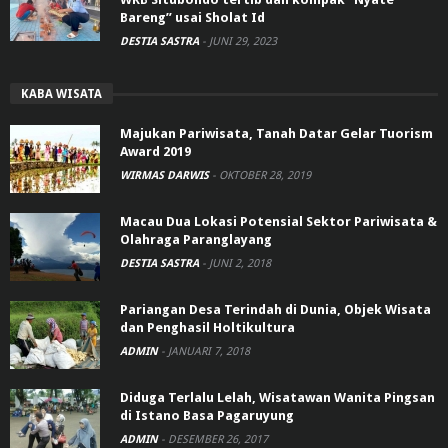
Bareng” usai Sholat Id
DESTIA SASTRA
-
JUNI 29, 2023
KABA WISATA
Majukan Pariwisata, Tanah Datar Gelar Tuorism
Award 2019
WIRMAS DARWIS
-
OKTOBER 28, 2019
Macau Dua Lokasi Potensial Sektor Pariwisata &
Olahraga Paranglayang
DESTIA SASTRA
-
JUNI 2, 2018
Pariangan Desa Terindah di Dunia, Objek Wisata
dan Penghasil Holtikultura
ADMIN
-
JANUARI 7, 2018
Diduga Terlalu Lelah, Wisatawan Wanita Pingsan
di Istano Basa Pagaruyung
ADMIN
-
DESEMBER 26, 2017