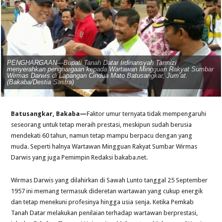
PENGHARGAAN—Bupati Tanah Datar Irdinansyah Tarmizi
menyerahkan penghargaan kepada Wartawan Mingguan Rakyat Sumbar
Wirmas Darwis di Lapangan Cindua Mato Batusangkar, Jum’at.
(Bakaba/Destia Sastra)
Batusangkar, Bakaba
—
Faktor umur ternyata tidak mempengaruhi
seseorang untuk tetap meraih prestasi, meskipun sudah berusia
mendekati 60 tahun, namun tetap mampu berpacu dengan yang
muda. Seperti halnya Wartawan Mingguan Rakyat Sumbar Wirmas
Darwis yang juga Pemimpin Redaksi bakaba.net.
Wirmas Darwis yang dilahirkan di Sawah Lunto tanggal 25 September
1957 ini memang termasuk dideretan wartawan yang cukup energik
dan tetap menekuni profesinya hingga usia senja. Ketika Pemkab
Tanah Datar melakukan penilaian terhadap wartawan berprestasi,