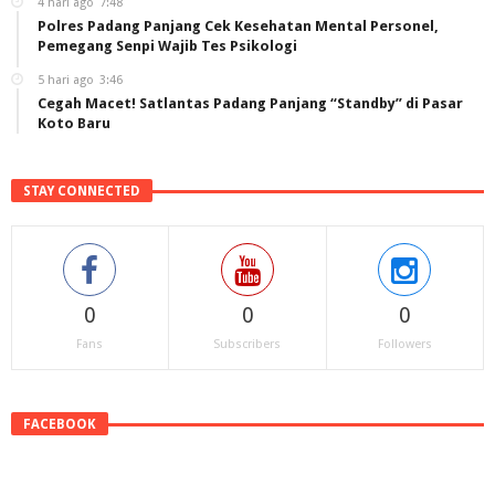
4 hari ago
7:48
Polres Padang Panjang Cek Kesehatan Mental Personel,
Pemegang Senpi Wajib Tes Psikologi
5 hari ago
3:46
Cegah Macet! Satlantas Padang Panjang “Standby” di Pasar
Koto Baru
STAY CONNECTED
0
0
0
Fans
Subscribers
Followers
FACEBOOK