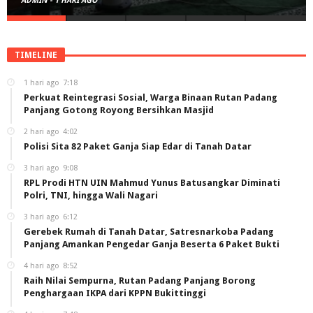
ADMIN
-
2 HARI AGO
TIMELINE
1 hari ago
7:18
Perkuat Reintegrasi Sosial, Warga Binaan Rutan Padang
Panjang Gotong Royong Bersihkan Masjid
2 hari ago
4:02
Polisi Sita 82 Paket Ganja Siap Edar di Tanah Datar
3 hari ago
9:08
RPL Prodi HTN UIN Mahmud Yunus Batusangkar Diminati
Polri, TNI, hingga Wali Nagari
3 hari ago
6:12
Gerebek Rumah di Tanah Datar, Satresnarkoba Padang
Panjang Amankan Pengedar Ganja Beserta 6 Paket Bukti
4 hari ago
8:52
Raih Nilai Sempurna, Rutan Padang Panjang Borong
Penghargaan IKPA dari KPPN Bukittinggi