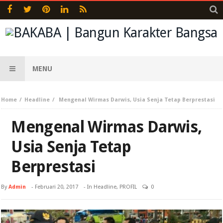
MENU
Home
Headline
Mengenal Wirmas Darwis, Usia Senja Tetap Berprestasi
Mengenal Wirmas Darwis,
Usia Senja Tetap
Berprestasi
By
Admin
-
Februari 20, 2017
- In
Headline
,
PROFIL
0