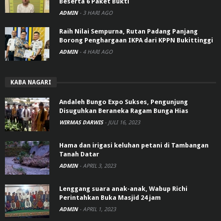
Beserta 6 Paket Bukti
ADMIN
-
3 HARI AGO
Raih Nilai Sempurna, Rutan Padang Panjang
Borong Penghargaan IKPA dari KPPN Bukittinggi
ADMIN
-
4 HARI AGO
KABA NAGARI
Andaleh Bungo Expo Sukses, Pengunjung
Disuguhkan Beraneka Ragam Bunga Hias
WIRMAS DARWIS
-
JULI 16, 2023
Hama dan irigasi keluhan petani di Tambangan
Tanah Datar
ADMIN
-
APRIL 3, 2023
Lenggang suara anak-anak, Wabup Richi
Perintahkan Buka Masjid 24 jam
ADMIN
-
APRIL 1, 2023