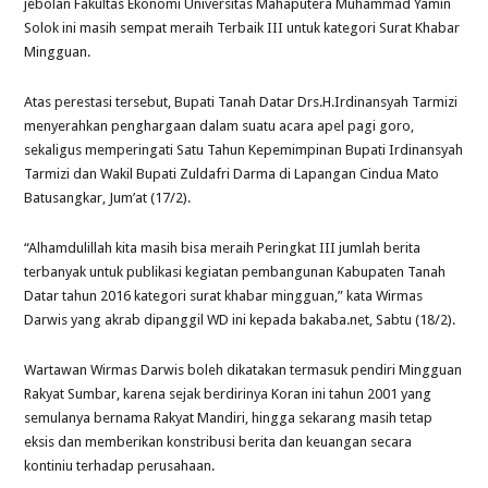
jebolan Fakultas Ekonomi Universitas Mahaputera Muhammad Yamin
Solok ini masih sempat meraih Terbaik III untuk kategori Surat Khabar
Mingguan.
Atas perestasi tersebut, Bupati Tanah Datar Drs.H.Irdinansyah Tarmizi
menyerahkan penghargaan dalam suatu acara apel pagi goro,
sekaligus memperingati Satu Tahun Kepemimpinan Bupati Irdinansyah
Tarmizi dan Wakil Bupati Zuldafri Darma di Lapangan Cindua Mato
Batusangkar, Jum’at (17/2).
“Alhamdulillah kita masih bisa meraih Peringkat III jumlah berita
terbanyak untuk publikasi kegiatan pembangunan Kabupaten Tanah
Datar tahun 2016 kategori surat khabar mingguan,” kata Wirmas
Darwis yang akrab dipanggil WD ini kepada bakaba.net, Sabtu (18/2).
Wartawan Wirmas Darwis boleh dikatakan termasuk pendiri Mingguan
Rakyat Sumbar, karena sejak berdirinya Koran ini tahun 2001 yang
semulanya bernama Rakyat Mandiri, hingga sekarang masih tetap
eksis dan memberikan konstribusi berita dan keuangan secara
kontiniu terhadap perusahaan.