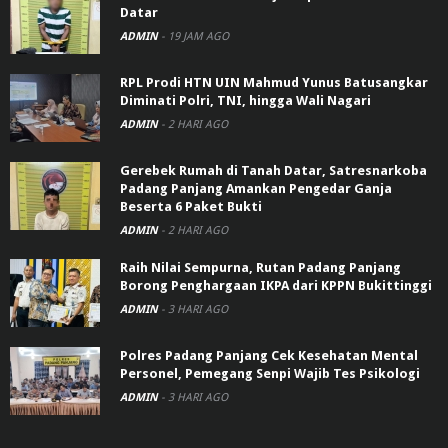
Datar
ADMIN
-
19 JAM AGO
RPL Prodi HTN UIN Mahmud Yunus Batusangkar
Diminati Polri, TNI, hingga Wali Nagari
ADMIN
-
2 HARI AGO
Gerebek Rumah di Tanah Datar, Satresnarkoba
Padang Panjang Amankan Pengedar Ganja
Beserta 6 Paket Bukti
ADMIN
-
2 HARI AGO
Raih Nilai Sempurna, Rutan Padang Panjang
Borong Penghargaan IKPA dari KPPN Bukittinggi
ADMIN
-
3 HARI AGO
Polres Padang Panjang Cek Kesehatan Mental
Personel, Pemegang Senpi Wajib Tes Psikologi
ADMIN
-
3 HARI AGO