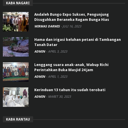
KABA NAGARI
Andaleh Bungo Expo Sukses, Pengunjung
Disuguhkan Beraneka Ragam Bunga Hias
WIRMAS DARWIS
-
JULI 16, 2023
Hama dan irigasi keluhan petani di Tambangan
Tanah Datar
ADMIN
-
APRIL 3, 2023
Lenggang suara anak-anak, Wabup Richi
Perintahkan Buka Masjid 24 jam
ADMIN
-
APRIL 1, 2023
Kerinduan 13 tahun itu sudah terobati
ADMIN
-
MARET 30, 2023
KABA RANTAU