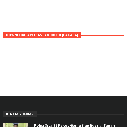
DOWNLOAD APLIKASI ANDROID [BAKABA]
BERITA SUMBAR
Polisi Sita 82 Paket Ganja Siap Edar di Tanah