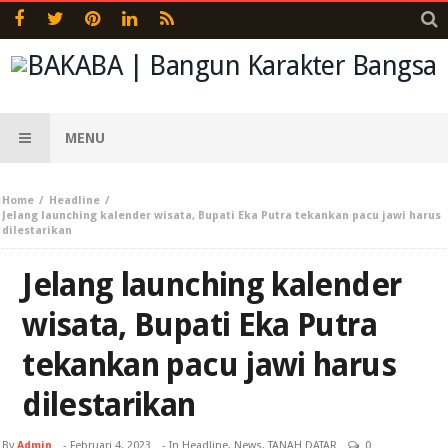
MENU
Home
Headline
Jelang launching kalender wisata, Bupati Eka Putra tekankan pacu jawi harus
dilestarikan
Jelang launching kalender
wisata, Bupati Eka Putra
tekankan pacu jawi harus
dilestarikan
By
Admin
-
Februari 4, 2023
- In
Headline
,
News
,
TANAH DATAR
0