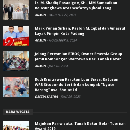
Ir. M. Shadiq Pasadigoe, SH., MM Sampaikan
Belasungkawa Atas Wafatnya Jhoni Tang
ADMIN
-
AGUSTUS 27, 2025
Mark Yunan Sirhan, Paslon M. Iqbal dan Amasrul
Layak Pimpin Kota Padang
ADMIN
-
NOVEMBER 8, 2024
Jelang Peresmian EIBOS, Owner Emersia Group
Jamu Rombongan Wartawan Dari Tanah Datar
ADMIN
-
JULI 10, 2024
Rudi Kristiawan Karutan Luar Biasa, Ratusan
WRB Situbondo tertib dan kompak “Nyate
Bareng” usai Sholat Id
DESTIA SASTRA
-
JUNI 29, 2023
KABA WISATA
Majukan Pariwisata, Tanah Datar Gelar Tuorism
Award 2019