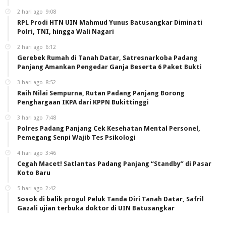
2 hari ago
9:08
RPL Prodi HTN UIN Mahmud Yunus Batusangkar Diminati
Polri, TNI, hingga Wali Nagari
2 hari ago
6:12
Gerebek Rumah di Tanah Datar, Satresnarkoba Padang
Panjang Amankan Pengedar Ganja Beserta 6 Paket Bukti
3 hari ago
8:52
Raih Nilai Sempurna, Rutan Padang Panjang Borong
Penghargaan IKPA dari KPPN Bukittinggi
3 hari ago
7:48
Polres Padang Panjang Cek Kesehatan Mental Personel,
Pemegang Senpi Wajib Tes Psikologi
4 hari ago
3:46
Cegah Macet! Satlantas Padang Panjang “Standby” di Pasar
Koto Baru
5 hari ago
2:42
Sosok di balik progul Peluk Tanda Diri Tanah Datar, Safril
Gazali ujian terbuka doktor di UIN Batusangkar