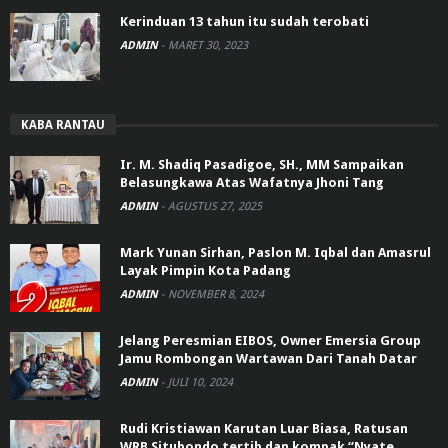
Kerinduan 13 tahun itu sudah terobati
ADMIN
-
MARET 30, 2023
KABA RANTAU
Ir. M. Shadiq Pasadigoe, SH., MM Sampaikan
Belasungkawa Atas Wafatnya Jhoni Tang
ADMIN
-
AGUSTUS 27, 2025
Mark Yunan Sirhan, Paslon M. Iqbal dan Amasrul
Layak Pimpin Kota Padang
ADMIN
-
NOVEMBER 8, 2024
Jelang Peresmian EIBOS, Owner Emersia Group
Jamu Rombongan Wartawan Dari Tanah Datar
ADMIN
-
JULI 10, 2024
Rudi Kristiawan Karutan Luar Biasa, Ratusan
WRB Situbondo tertib dan kompak “Nyate