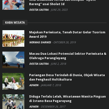
Bareng” usai Sholat Id
DESTIA SASTRA
-
JUNI 29, 2023
KABA WISATA
Majukan Pariwisata, Tanah Datar Gelar Tuorism
Award 2019
WIRMAS DARWIS
-
OKTOBER 28, 2019
Macau Dua Lokasi Potensial Sektor Pariwisata &
Olahraga Paranglayang
DESTIA SASTRA
-
JUNI 2, 2018
Pariangan Desa Terindah di Dunia, Objek Wisata
dan Penghasil Holtikultura
ADMIN
-
JANUARI 7, 2018
Diduga Terlalu Lelah, Wisatawan Wanita Pingsan
di Istano Basa Pagaruyung
ADMIN
-
DESEMBER 26, 2017