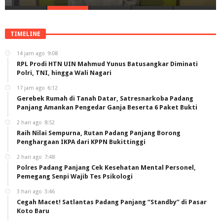
TIMELINE
14 jam ago
9:08
RPL Prodi HTN UIN Mahmud Yunus Batusangkar Diminati
Polri, TNI, hingga Wali Nagari
17 jam ago
6:12
Gerebek Rumah di Tanah Datar, Satresnarkoba Padang
Panjang Amankan Pengedar Ganja Beserta 6 Paket Bukti
2 hari ago
8:52
Raih Nilai Sempurna, Rutan Padang Panjang Borong
Penghargaan IKPA dari KPPN Bukittinggi
2 hari ago
7:48
Polres Padang Panjang Cek Kesehatan Mental Personel,
Pemegang Senpi Wajib Tes Psikologi
3 hari ago
3:46
Cegah Macet! Satlantas Padang Panjang “Standby” di Pasar
Koto Baru