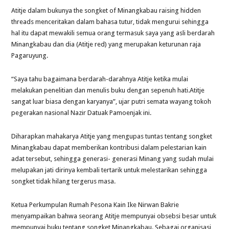
Atitje dalam bukunya the songket of Minangkabau raising hidden
threads menceritakan dalam bahasa tutur, tidak mengurui sehingga
hal itu dapat mewakili semua orang termasuk saya yang asli berdarah
Minangkabau dan dia (Atitje red) yang merupakan keturunan raja
Pagaruyung.
“Saya tahu bagaimana berdarah-darahnya Atitje ketika mulai
melakukan penelitian dan menulis buku dengan sepenuh hati.Atitje
sangat luar biasa dengan karyanya”, ujar putri semata wayang tokoh
pegerakan nasional Nazir Datuak Pamoenjak ini.
Diharapkan mahakarya Atitje yang mengupas tuntas tentang songket
Minangkabau dapat memberikan kontribusi dalam pelestarian kain
adat tersebut, sehingga generasi- generasi Minang yang sudah mulai
melupakan jati dirinya kembali tertarik untuk melestarikan sehingga
songket tidak hilang tergerus masa.
Ketua Perkumpulan Rumah Pesona Kain Ike Nirwan Bakrie
menyampaikan bahwa seorang Atitje mempunyai obsebsi besar untuk
mempunyai buku tentang songket Minangkabau. Sebagai organisasi