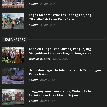
ADMIN
-
2 HARI AGO
Cegah Macet! Satlantas Padang Panjang
“Standby” di Pasar Koto Baru
ADMIN
-
3 HARI AGO
KABA NAGARI
Andaleh Bungo Expo Sukses, Pengunjung
Disuguhkan Beraneka Ragam Bunga Hias
WIRMAS DARWIS
-
JULI 16, 2023
Hama dan irigasi keluhan petani di Tambangan
Tanah Datar
ADMIN
-
APRIL 3, 2023
Lenggang suara anak-anak, Wabup Richi
Perintahkan Buka Masjid 24 jam
ADMIN
-
APRIL 1, 2023