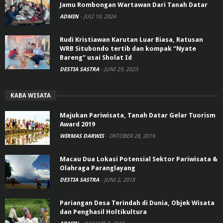
Jamu Rombongan Wartawan Dari Tanah Datar
ADMIN
-
JULI 10, 2024
Rudi Kristiawan Karutan Luar Biasa, Ratusan
WRB Situbondo tertib dan kompak “Nyate
Bareng” usai Sholat Id
DESTIA SASTRA
-
JUNI 29, 2023
KABA WISATA
Majukan Pariwisata, Tanah Datar Gelar Tuorism
Award 2019
WIRMAS DARWIS
-
OKTOBER 28, 2019
Macau Dua Lokasi Potensial Sektor Pariwisata &
Olahraga Paranglayang
DESTIA SASTRA
-
JUNI 2, 2018
Pariangan Desa Terindah di Dunia, Objek Wisata
dan Penghasil Holtikultura