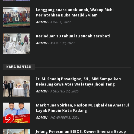
Lenggang suara anak-anak, Wabup Richi
Perintahkan Buka Masjid 24 jam
ADMIN
-
APRIL 1, 2023
Kerinduan 13 tahun itu sudah terobati
ADMIN
-
MARET 30, 2023
KABA RANTAU
Ir. M. Shadiq Pasadigoe, SH., MM Sampaikan
Belasungkawa Atas Wafatnya Jhoni Tang
ADMIN
-
AGUSTUS 27, 2025
Mark Yunan Sirhan, Paslon M. Iqbal dan Amasrul
Layak Pimpin Kota Padang
ADMIN
-
NOVEMBER 8, 2024
Jelang Peresmian EIBOS, Owner Emersia Group