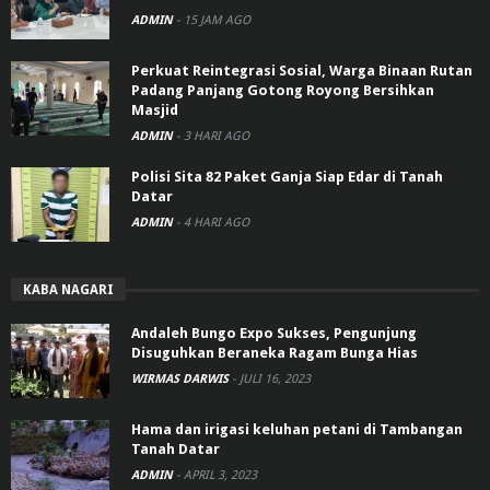
ADMIN
-
15 JAM AGO
Perkuat Reintegrasi Sosial, Warga Binaan Rutan
Padang Panjang Gotong Royong Bersihkan
Masjid
ADMIN
-
3 HARI AGO
Polisi Sita 82 Paket Ganja Siap Edar di Tanah
Datar
ADMIN
-
4 HARI AGO
KABA NAGARI
Andaleh Bungo Expo Sukses, Pengunjung
Disuguhkan Beraneka Ragam Bunga Hias
WIRMAS DARWIS
-
JULI 16, 2023
Hama dan irigasi keluhan petani di Tambangan
Tanah Datar
ADMIN
-
APRIL 3, 2023