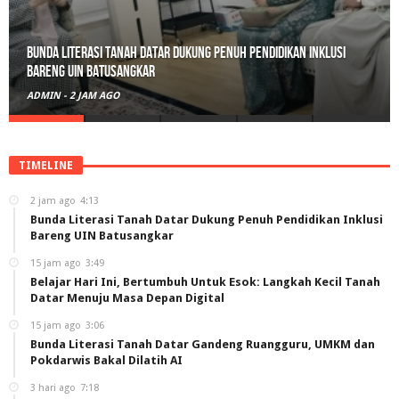
Belajar Hari Ini, Bertumbuh Untuk Esok: Langkah Kecil Tanah
Datar Menuju Masa Depan Digital
ADMIN
-
15 JAM AGO
TIMELINE
2 jam ago
4:13
Bunda Literasi Tanah Datar Dukung Penuh Pendidikan Inklusi
Bareng UIN Batusangkar
15 jam ago
3:49
Belajar Hari Ini, Bertumbuh Untuk Esok: Langkah Kecil Tanah
Datar Menuju Masa Depan Digital
15 jam ago
3:06
Bunda Literasi Tanah Datar Gandeng Ruangguru, UMKM dan
Pokdarwis Bakal Dilatih AI
3 hari ago
7:18