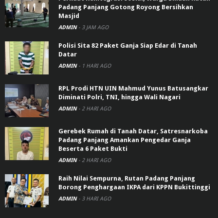
Padang Panjang Gotong Royong Bersihkan
Masjid
ADMIN
-
3 JAM AGO
Polisi Sita 82 Paket Ganja Siap Edar di Tanah
Datar
ADMIN
-
1 HARI AGO
RPL Prodi HTN UIN Mahmud Yunus Batusangkar
Diminati Polri, TNI, hingga Wali Nagari
ADMIN
-
2 HARI AGO
Gerebek Rumah di Tanah Datar, Satresnarkoba
Padang Panjang Amankan Pengedar Ganja
Beserta 6 Paket Bukti
ADMIN
-
2 HARI AGO
Raih Nilai Sempurna, Rutan Padang Panjang
Borong Penghargaan IKPA dari KPPN Bukittinggi
ADMIN
-
3 HARI AGO