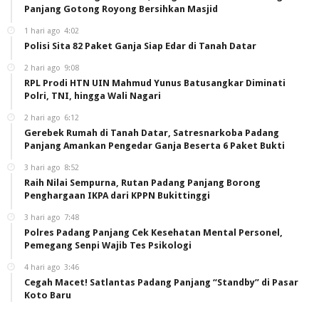
Panjang Gotong Royong Bersihkan Masjid
1 hari ago
4:02
Polisi Sita 82 Paket Ganja Siap Edar di Tanah Datar
2 hari ago
9:08
RPL Prodi HTN UIN Mahmud Yunus Batusangkar Diminati
Polri, TNI, hingga Wali Nagari
2 hari ago
6:12
Gerebek Rumah di Tanah Datar, Satresnarkoba Padang
Panjang Amankan Pengedar Ganja Beserta 6 Paket Bukti
3 hari ago
8:52
Raih Nilai Sempurna, Rutan Padang Panjang Borong
Penghargaan IKPA dari KPPN Bukittinggi
3 hari ago
7:48
Polres Padang Panjang Cek Kesehatan Mental Personel,
Pemegang Senpi Wajib Tes Psikologi
4 hari ago
3:46
Cegah Macet! Satlantas Padang Panjang “Standby” di Pasar
Koto Baru