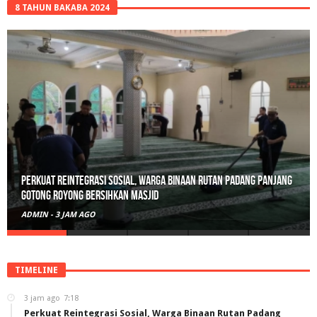
8 TAHUN BAKABA 2024
Polisi Sita 82 Paket Ganja Siap Edar di Tanah Datar
ADMIN
-
1 HARI AGO
TIMELINE
3 jam ago
7:18
Perkuat Reintegrasi Sosial, Warga Binaan Rutan Padang