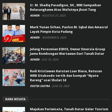
Ir. M. Shadiq Pasadigoe, SH., MM Sampaikan
Belasungkawa Atas Wafatnya Jhoni Tang
ADMIN
-
AGUSTUS 27, 2025
Mark Yunan Sirhan, Paslon M. Iqbal dan Amasrul
Layak Pimpin Kota Padang
ADMIN
-
NOVEMBER 8, 2024
Jelang Peresmian EIBOS, Owner Emersia Group
Jamu Rombongan Wartawan Dari Tanah Datar
ADMIN
-
JULI 10, 2024
Rudi Kristiawan Karutan Luar Biasa, Ratusan
WRB Situbondo tertib dan kompak “Nyate
Bareng” usai Sholat Id
DESTIA SASTRA
-
JUNI 29, 2023
KABA WISATA
Majukan Pariwisata, Tanah Datar Gelar Tuorism