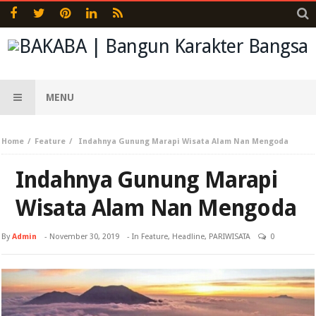
MENU
Home
Feature
Indahnya Gunung Marapi Wisata Alam Nan Mengoda
Indahnya Gunung Marapi
Wisata Alam Nan Mengoda
By
Admin
-
November 30, 2019
- In
Feature
,
Headline
,
PARIWISATA
0