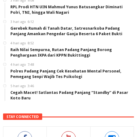
3 hari ago
9:08
RPL Prodi HTN UIN Mahmud Yunus Batusangkar Diminati
Polri, TNI, hingga Wali Nagari
3 hari ago
6:12
Gerebek Rumah di Tanah Datar, Satresnarkoba Padang
Panjang Amankan Pengedar Ganja Beserta 6 Paket Bukti
4 hari ago
8:52
Raih Nilai Sempurna, Rutan Padang Panjang Borong
Penghargaan IKPA dari KPPN Bukittinggi
4 hari ago
7:48
Polres Padang Panjang Cek Kesehatan Mental Personel,
Pemegang Senpi Wajib Tes Psikologi
5 hari ago
3:46
Cegah Macet! Satlantas Padang Panjang “Standby” di Pasar
Koto Baru
STAY CONNECTED