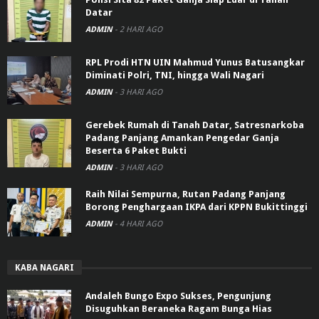
Datar
ADMIN
-
2 HARI AGO
RPL Prodi HTN UIN Mahmud Yunus Batusangkar
Diminati Polri, TNI, hingga Wali Nagari
ADMIN
-
3 HARI AGO
Gerebek Rumah di Tanah Datar, Satresnarkoba
Padang Panjang Amankan Pengedar Ganja
Beserta 6 Paket Bukti
ADMIN
-
3 HARI AGO
Raih Nilai Sempurna, Rutan Padang Panjang
Borong Penghargaan IKPA dari KPPN Bukittinggi
ADMIN
-
4 HARI AGO
KABA NAGARI
Andaleh Bungo Expo Sukses, Pengunjung
Disuguhkan Beraneka Ragam Bunga Hias