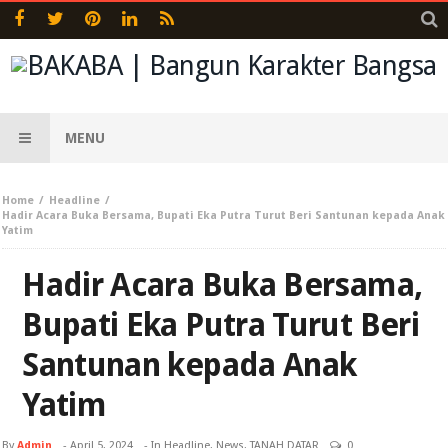
MENU
Home
Headline
Hadir Acara Buka Bersama, Bupati Eka Putra Turut Beri Santunan kepada Anak
Yatim
Hadir Acara Buka Bersama,
Bupati Eka Putra Turut Beri
Santunan kepada Anak
Yatim
By
Admin
-
April 5, 2024
- In
Headline
,
News
,
TANAH DATAR
0