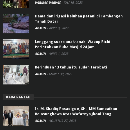
WIRMAS DARWIS
-
JULI 16, 2023
Hama dan irigasi keluhan petani di Tambangan
Tanah Datar
ADMIN
-
APRIL 3, 2023
Lenggang suara anak-anak, Wabup Richi
Perintahkan Buka Masjid 24 jam
ADMIN
-
APRIL 1, 2023
Kerinduan 13 tahun itu sudah terobati
ADMIN
-
MARET 30, 2023
KABA RANTAU
Ir. M. Shadiq Pasadigoe, SH., MM Sampaikan
Belasungkawa Atas Wafatnya Jhoni Tang
ADMIN
-
AGUSTUS 27, 2025