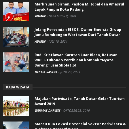
Mark Yunan Sirhan, Paslon M. Iqbal dan Amasrul
Layak Pimpin Kota Padang
ADMIN
-
NOVEMBER 8, 2024
Jelang Peresmian EIBOS, Owner Emersia Group
Jamu Rombongan Wartawan Dari Tanah Datar
ADMIN
-
JULI 10, 2024
Rudi Kristiawan Karutan Luar Biasa, Ratusan
WRB Situbondo tertib dan kompak “Nyate
Bareng” usai Sholat Id
DESTIA SASTRA
-
JUNI 29, 2023
KABA WISATA
Majukan Pariwisata, Tanah Datar Gelar Tuorism
Award 2019
WIRMAS DARWIS
-
OKTOBER 28, 2019
Macau Dua Lokasi Potensial Sektor Pariwisata &