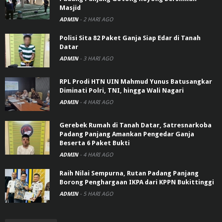
Masjid
ADMIN
-
2 HARI AGO
Polisi Sita 82 Paket Ganja Siap Edar di Tanah
Datar
ADMIN
-
3 HARI AGO
RPL Prodi HTN UIN Mahmud Yunus Batusangkar
Diminati Polri, TNI, hingga Wali Nagari
ADMIN
-
4 HARI AGO
Gerebek Rumah di Tanah Datar, Satresnarkoba
Padang Panjang Amankan Pengedar Ganja
Beserta 6 Paket Bukti
ADMIN
-
4 HARI AGO
Raih Nilai Sempurna, Rutan Padang Panjang
Borong Penghargaan IKPA dari KPPN Bukittinggi
ADMIN
-
5 HARI AGO