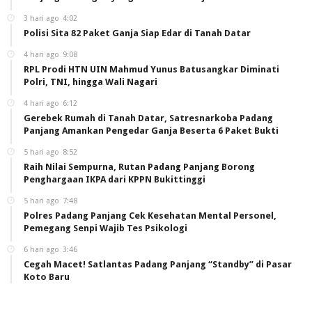
3 hari ago
4:02
Polisi Sita 82 Paket Ganja Siap Edar di Tanah Datar
4 hari ago
9:08
RPL Prodi HTN UIN Mahmud Yunus Batusangkar Diminati
Polri, TNI, hingga Wali Nagari
4 hari ago
6:12
Gerebek Rumah di Tanah Datar, Satresnarkoba Padang
Panjang Amankan Pengedar Ganja Beserta 6 Paket Bukti
5 hari ago
8:52
Raih Nilai Sempurna, Rutan Padang Panjang Borong
Penghargaan IKPA dari KPPN Bukittinggi
5 hari ago
7:48
Polres Padang Panjang Cek Kesehatan Mental Personel,
Pemegang Senpi Wajib Tes Psikologi
6 hari ago
3:46
Cegah Macet! Satlantas Padang Panjang “Standby” di Pasar
Koto Baru