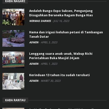
KABA NAGARI
Andaleh Bungo Expo Sukses, Pengunjung
Disuguhkan Beraneka Ragam Bunga Hias
WIRMAS DARWIS
-
JULI 16, 2023
Hama dan irigasi keluhan petani di Tambangan
Tanah Datar
ADMIN
-
APRIL 3, 2023
Lenggang suara anak-anak, Wabup Richi
Perintahkan Buka Masjid 24 jam
ADMIN
-
APRIL 1, 2023
Kerinduan 13 tahun itu sudah terobati
ADMIN
-
MARET 30, 2023
KABA RANTAU