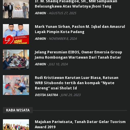
Ir. M. Shadiq Pasadigoe, SH., MM Sampaikan
Belasungkawa Atas Wafatnya Jhoni Tang
ADMIN
-
AGUSTUS 27, 2025
Mark Yunan Sirhan, Paslon M. Iqbal dan Amasrul
Layak Pimpin Kota Padang
ADMIN
-
NOVEMBER 8, 2024
Jelang Peresmian EIBOS, Owner Emersia Group
Jamu Rombongan Wartawan Dari Tanah Datar
ADMIN
-
JULI 10, 2024
Rudi Kristiawan Karutan Luar Biasa, Ratusan
WRB Situbondo tertib dan kompak “Nyate
Bareng” usai Sholat Id
DESTIA SASTRA
-
JUNI 29, 2023
KABA WISATA
Majukan Pariwisata, Tanah Datar Gelar Tuorism
Award 2019