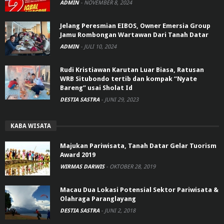
ADMIN
-
NOVEMBER 8, 2024
Jelang Peresmian EIBOS, Owner Emersia Group
Jamu Rombongan Wartawan Dari Tanah Datar
ADMIN
-
JULI 10, 2024
Rudi Kristiawan Karutan Luar Biasa, Ratusan
WRB Situbondo tertib dan kompak “Nyate
Bareng” usai Sholat Id
DESTIA SASTRA
-
JUNI 29, 2023
KABA WISATA
Majukan Pariwisata, Tanah Datar Gelar Tuorism
Award 2019
WIRMAS DARWIS
-
OKTOBER 28, 2019
Macau Dua Lokasi Potensial Sektor Pariwisata &
Olahraga Paranglayang
DESTIA SASTRA
-
JUNI 2, 2018