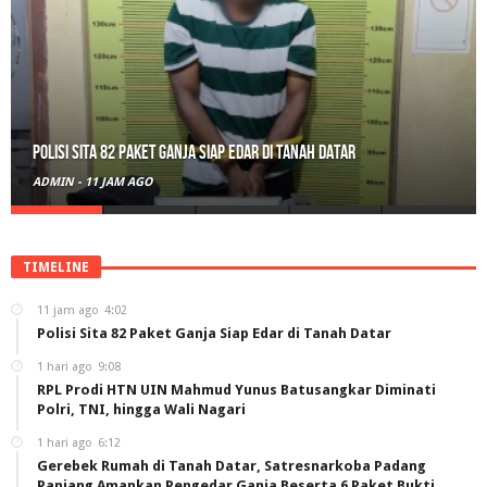
RPL Prodi HTN UIN Mahmud Yunus Batusangkar Diminati Polri, TNI,
hingga Wali Nagari
ADMIN
-
1 HARI AGO
TIMELINE
11 jam ago
4:02
Polisi Sita 82 Paket Ganja Siap Edar di Tanah Datar
1 hari ago
9:08
RPL Prodi HTN UIN Mahmud Yunus Batusangkar Diminati
Polri, TNI, hingga Wali Nagari
1 hari ago
6:12
Gerebek Rumah di Tanah Datar, Satresnarkoba Padang
Panjang Amankan Pengedar Ganja Beserta 6 Paket Bukti