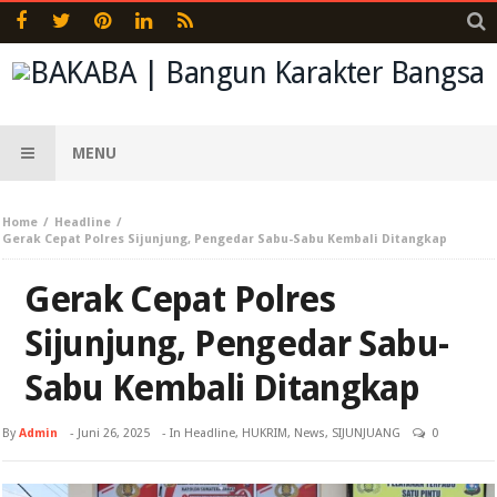
MENU
Home
Headline
Gerak Cepat Polres Sijunjung, Pengedar Sabu-Sabu Kembali Ditangkap
Gerak Cepat Polres
Sijunjung, Pengedar Sabu-
Sabu Kembali Ditangkap
By
Admin
-
Juni 26, 2025
- In
Headline
,
HUKRIM
,
News
,
SIJUNJUANG
0