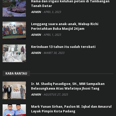
Hama dan irigasi keluhan petani di Tambangan
Tanah Datar
ADMIN
-
APRIL 3, 2023
Lenggang suara anak-anak, Wabup Richi
Perintahkan Buka Masjid 24 jam
ADMIN
-
APRIL 1, 2023
Kerinduan 13 tahun itu sudah terobati
ADMIN
-
MARET 30, 2023
KABA RANTAU
Ir. M. Shadiq Pasadigoe, SH., MM Sampaikan
Belasungkawa Atas Wafatnya Jhoni Tang
ADMIN
-
AGUSTUS 27, 2025
Mark Yunan Sirhan, Paslon M. Iqbal dan Amasrul
Layak Pimpin Kota Padang