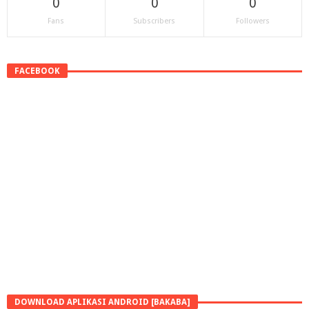
0
0
0
Fans
Subscribers
Followers
FACEBOOK
DOWNLOAD APLIKASI ANDROID [BAKABA]