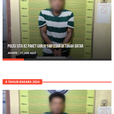
RPL Prodi HTN UIN Mahmud Yunus Batusangkar Diminati Polri, TNI,
hingga Wali Nagari
ADMIN
-
1 HARI AGO
8 TAHUN BAKABA 2024