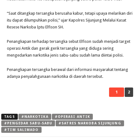
“Saat ditangkap tersangka berusaha kabur, tetapi upaya melarikan diri
itu dapat dilumpuhkan polisi,” ujar Kapolres Sijunjung Melalui Kasat
Resese Narkoba Iptu Elfison SH.
Penangkapan terhadap tersangka sebut Elfison sudah menjadi target
operasi Antik dan gerak gerik tersangka yang diduga sering
mengedarkan narkotika jenis sabu-sabu sudah lama diintai polisi.
Penangkapan tersangka berawal dari informasi masyarakat tentang
adanya penyalahgunaan narkotika di daerah tersebut.
1
2
TAGS
#NARKOTIKA
#OPERASI ANTIK
#PENGEDAR SABU-SABU
#SATRES NARKOBA SIJUNJUNG
#TIM SALIMADO