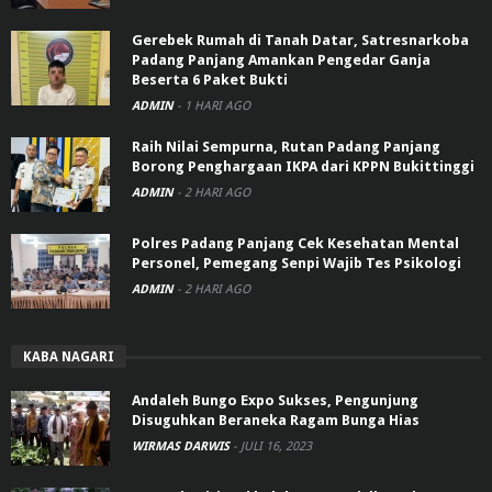
Gerebek Rumah di Tanah Datar, Satresnarkoba
Padang Panjang Amankan Pengedar Ganja
Beserta 6 Paket Bukti
ADMIN
-
1 HARI AGO
Raih Nilai Sempurna, Rutan Padang Panjang
Borong Penghargaan IKPA dari KPPN Bukittinggi
ADMIN
-
2 HARI AGO
Polres Padang Panjang Cek Kesehatan Mental
Personel, Pemegang Senpi Wajib Tes Psikologi
ADMIN
-
2 HARI AGO
KABA NAGARI
Andaleh Bungo Expo Sukses, Pengunjung
Disuguhkan Beraneka Ragam Bunga Hias
WIRMAS DARWIS
-
JULI 16, 2023