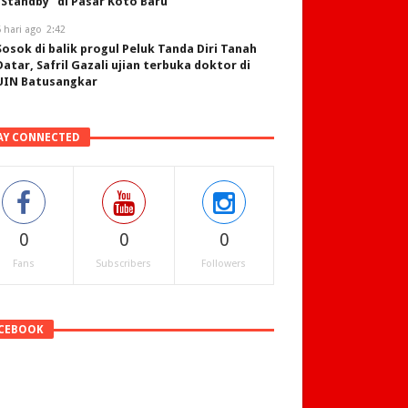
“Standby” di Pasar Koto Baru
 hari ago
2:42
Sosok di balik progul Peluk Tanda Diri Tanah
Datar, Safril Gazali ujian terbuka doktor di
UIN Batusangkar
AY CONNECTED
0
0
0
Fans
Subscribers
Followers
CEBOOK