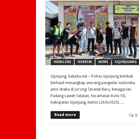
HEADLINE
HUKRIM
NEWS
SIJUNJUANG
Sijunjung, bakaba.net – Polres Sijunjung kembali
berhasil menangkap seorang pengedar narkotika
jenis shabu di Jorong Taratak Baru, Kenagarian
Padang Laweh Selatan, Kecamatan Koto VII,
Kabupaten Sijunjung, Kamis (26/6/2025). ...
Read more
0