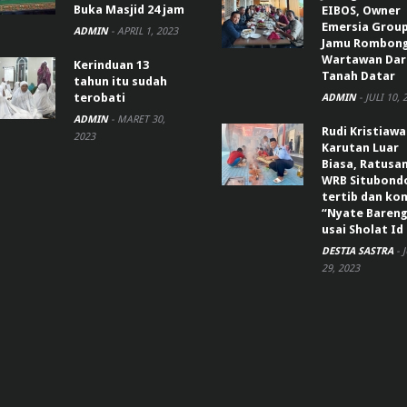
Buka Masjid 24 jam
EIBOS, Owner
Emersia Grou
ADMIN
-
APRIL 1, 2023
Jamu Rombon
Wartawan Dar
Kerinduan 13
Tanah Datar
tahun itu sudah
terobati
ADMIN
-
JULI 10, 
ADMIN
-
MARET 30,
Rudi Kristiaw
2023
Karutan Luar
Biasa, Ratusa
WRB Situbond
tertib dan k
“Nyate Bareng
usai Sholat Id
DESTIA SASTRA
-
29, 2023