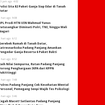
23 jam ago
4:02
Polisi Sita 82 Paket Ganja Siap Edar di Tanah
Datar
 hari ago
9:08
RPL Prodi HTN UIN Mahmud Yunus
Batusangkar Diminati Polri, TNI, hingga Wali
Nagari
 hari ago
6:12
Gerebek Rumah di Tanah Datar,
Satresnarkoba Padang Panjang Amankan
Pengedar Ganja Beserta 6 Paket Bukti
 hari ago
8:52
Raih Nilai Sempurna, Rutan Padang Panjang
Borong Penghargaan IKPA dari KPPN
Bukittinggi
 hari ago
7:48
Polres Padang Panjang Cek Kesehatan Mental
Personel, Pemegang Senpi Wajib Tes Psikologi
 hari ago
3:46
Cegah Macet! Satlantas Padang Panjang