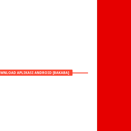
WNLOAD APLIKASI ANDROID [BAKABA]