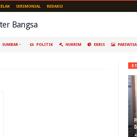
CELAK
SERIMONIAL
REDAKSI
SUMBAR
POLITIK
HUKRIM
EKBIS
PARIWISA
8 
P
D
A