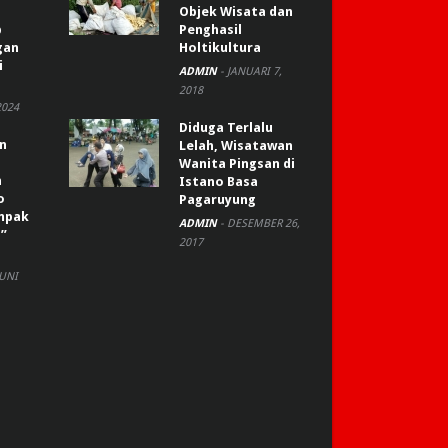
Objek Wisata dan
p
Penghasil
gan
Holtikultura
i
ADMIN
-
JANUARI 7,
2018
2024
Diduga Terlalu
an
Lelah, Wisatawan
Wanita Pingsan di
n
Istano Basa
o
Pagaruyung
ompak
ADMIN
-
DESEMBER 26,
”
2017
JUNI