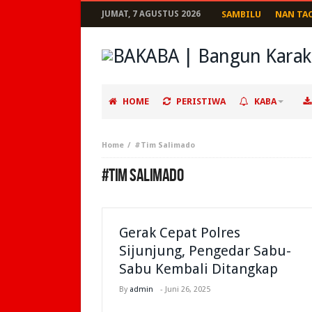
JUMAT, 7 AGUSTUS 2026
SAMBILU
NAN TA
HOME
PERISTIWA
KABA
Home
#Tim Salimado
#TIM SALIMADO
Gerak Cepat Polres
Sijunjung, Pengedar Sabu-
Sabu Kembali Ditangkap
By
admin
-
Juni 26, 2025