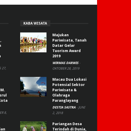
KABA WISATA
Majukan
,
Pariwisata, Tanah
n
Datar Gelar
Tuorism Award
a
2019
WIRMAS DARWIS
-
 27,
OKTOBER 28, 2019
Macau Dua Lokasi
Potensial Sektor
 M.
Pariwisata &
srul
Olahraga
Kota
Paranglayang
DESTIA SASTRA
-
JUNI
R 8,
2, 2018
Pariangan Desa
ian
Terindah di Dunia,