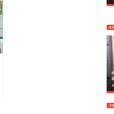
8 
P
D
A
TI