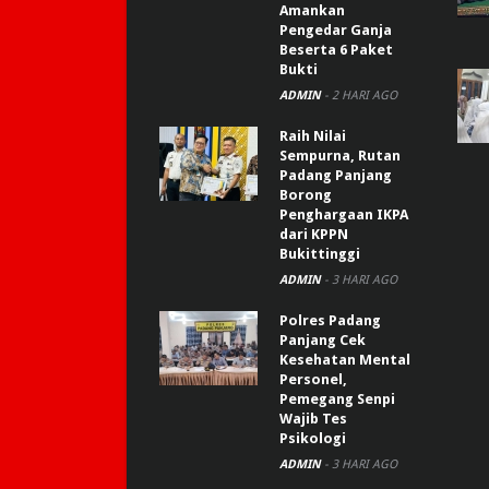
Amankan
Pengedar Ganja
Beserta 6 Paket
Bukti
ADMIN
-
2 HARI AGO
Raih Nilai
Sempurna, Rutan
Padang Panjang
Borong
Penghargaan IKPA
dari KPPN
Bukittinggi
ADMIN
-
3 HARI AGO
Polres Padang
Panjang Cek
Kesehatan Mental
Personel,
Pemegang Senpi
Wajib Tes
Psikologi
ADMIN
-
3 HARI AGO