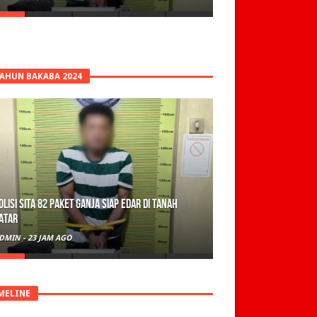
TAHUN BAKABA 2024
olisi Sita 82 Paket Ganja Siap Edar di Tanah
atar
DMIN
-
23 JAM AGO
MELINE