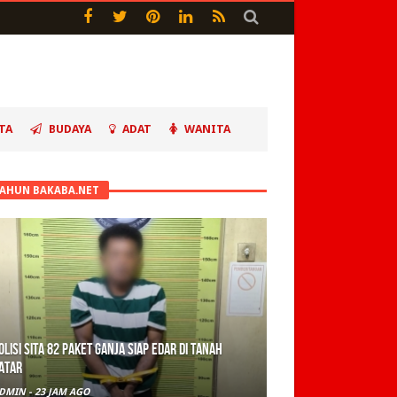
TA
BUDAYA
ADAT
WANITA
TAHUN BAKABA.NET
olisi Sita 82 Paket Ganja Siap Edar di Tanah
atar
DMIN
-
23 JAM AGO