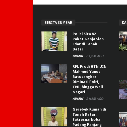
BERITA SUMBAR
KA
Polisi Sita 82
Paket Ganja Siap
Edar di Tanah
Datar
ADMIN
-
23 JAM AGO
RPL Prodi HTN UIN
Mahmud Yunus
Batusangkar
Diminati Polri,
TNI, hingga Wali
Nagari
ADMIN
-
2 HARI AGO
Gerebek Rumah di
Tanah Datar,
Satresnarkoba
Padang Panjang