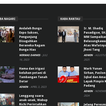
BA NAGARI
KABA RANTAU
Andaleh Bungo
Ir. M. Shadiq
Expo Sukses,
Pasadigoe, SH.
Pengunjung
MM Sampaika
Disuguhkan
Belasungkawa
Beraneka Ragam
Atas Wafatny
Bunga Hias
Jhoni Tang
WIRMAS DARWIS
-
JULI
ADMIN
-
AGUSTUS
16, 2023
2025
Hama dan irigasi
Mark Yunan
keluhan petani di
Sirhan, Paslon
Tambangan Tanah
Iqbal dan Ama
Datar
Layak Pimpin 
Padang
ADMIN
-
APRIL 3, 2023
ADMIN
-
NOVEMBE
Lenggang suara
2024
anak-anak, Wabup
Richi Perintahkan
Jelang Peresm