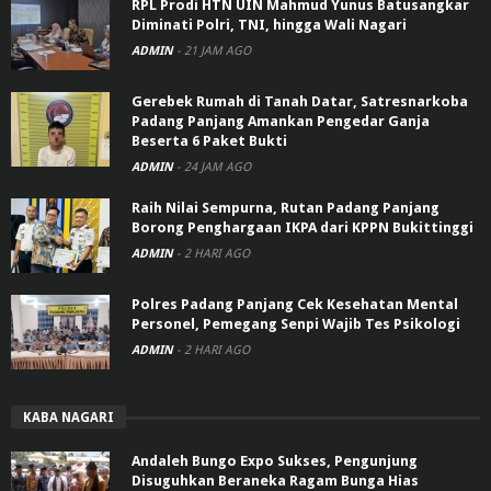
RPL Prodi HTN UIN Mahmud Yunus Batusangkar
Diminati Polri, TNI, hingga Wali Nagari
ADMIN
-
21 JAM AGO
Gerebek Rumah di Tanah Datar, Satresnarkoba
Padang Panjang Amankan Pengedar Ganja
Beserta 6 Paket Bukti
ADMIN
-
24 JAM AGO
Raih Nilai Sempurna, Rutan Padang Panjang
Borong Penghargaan IKPA dari KPPN Bukittinggi
ADMIN
-
2 HARI AGO
Polres Padang Panjang Cek Kesehatan Mental
Personel, Pemegang Senpi Wajib Tes Psikologi
ADMIN
-
2 HARI AGO
KABA NAGARI
Andaleh Bungo Expo Sukses, Pengunjung
Disuguhkan Beraneka Ragam Bunga Hias