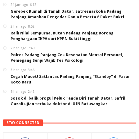
24 jam ago
6:12
Gerebek Rumah di Tanah Datar, Satresnarkoba Padang
Panjang Amankan Pengedar Ganja Beserta 6 Paket Bukti
2 hari ago
8:52
Raih Nilai Sempurna, Rutan Padang Panjang Borong
Penghargaan IKPA dari KPPN Bukittinggi
2 hari ago
7:48
Polres Padang Panjang Cek Kesehatan Mental Personel,
Pemegang Senpi Wajib Tes Psikologi
3 hari ago
3:46
Cegah Macet! Satlantas Padang Panjang “Standby” di Pasar
Koto Baru
5 hari ago
2:42
Sosok di balik progul Peluk Tanda Diri Tanah Datar, Safril
Gazali ujian terbuka doktor di UIN Batusangkar
STAY CONNECTED