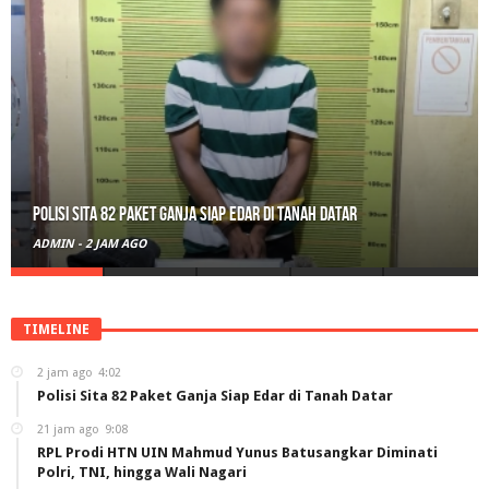
RPL Prodi HTN UIN Mahmud Yunus Batusangkar Diminati Polri, TNI,
hingga Wali Nagari
ADMIN
-
21 JAM AGO
TIMELINE
2 jam ago
4:02
Polisi Sita 82 Paket Ganja Siap Edar di Tanah Datar
21 jam ago
9:08
RPL Prodi HTN UIN Mahmud Yunus Batusangkar Diminati
Polri, TNI, hingga Wali Nagari