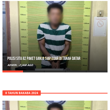
RPL Prodi HTN UIN Mahmud Yunus Batusangkar Diminati Polri, TNI,
hingga Wali Nagari
ADMIN
-
21 JAM AGO
8 TAHUN BAKABA 2024