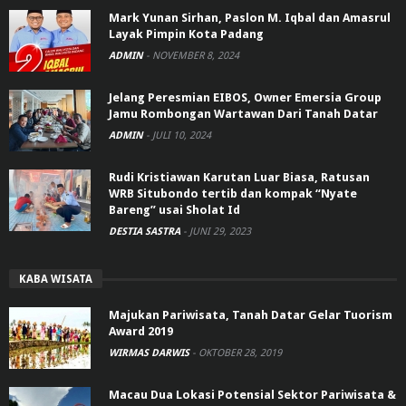
Mark Yunan Sirhan, Paslon M. Iqbal dan Amasrul
Layak Pimpin Kota Padang
ADMIN
-
NOVEMBER 8, 2024
Jelang Peresmian EIBOS, Owner Emersia Group
Jamu Rombongan Wartawan Dari Tanah Datar
ADMIN
-
JULI 10, 2024
Rudi Kristiawan Karutan Luar Biasa, Ratusan
WRB Situbondo tertib dan kompak “Nyate
Bareng” usai Sholat Id
DESTIA SASTRA
-
JUNI 29, 2023
KABA WISATA
Majukan Pariwisata, Tanah Datar Gelar Tuorism
Award 2019
WIRMAS DARWIS
-
OKTOBER 28, 2019
Macau Dua Lokasi Potensial Sektor Pariwisata &