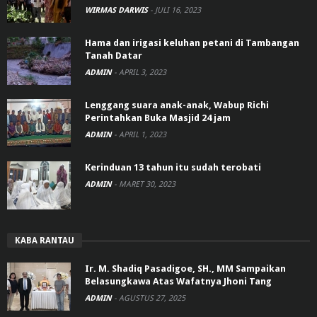
WIRMAS DARWIS
-
JULI 16, 2023
Hama dan irigasi keluhan petani di Tambangan
Tanah Datar
ADMIN
-
APRIL 3, 2023
Lenggang suara anak-anak, Wabup Richi
Perintahkan Buka Masjid 24 jam
ADMIN
-
APRIL 1, 2023
Kerinduan 13 tahun itu sudah terobati
ADMIN
-
MARET 30, 2023
KABA RANTAU
Ir. M. Shadiq Pasadigoe, SH., MM Sampaikan
Belasungkawa Atas Wafatnya Jhoni Tang
ADMIN
-
AGUSTUS 27, 2025