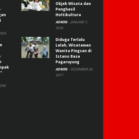
Objek Wisata dan
p
Penghasil
gan
Holtikultura
i
ADMIN
-
JANUARI 7,
2018
2024
Diduga Terlalu
an
Lelah, Wisatawan
Wanita Pingsan di
n
Istano Basa
o
Pagaruyung
ompak
ADMIN
-
DESEMBER 26,
”
2017
JUNI