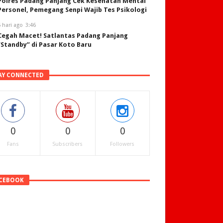
Polres Padang Panjang Cek Kesehatan Mental
Personel, Pemegang Senpi Wajib Tes Psikologi
 hari ago
3:46
Cegah Macet! Satlantas Padang Panjang
“Standby” di Pasar Koto Baru
AY CONNECTED
0
0
0
Fans
Subscribers
Followers
CEBOOK