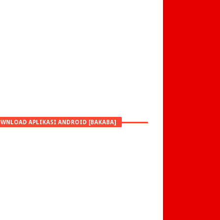
WNLOAD APLIKASI ANDROID [BAKABA]