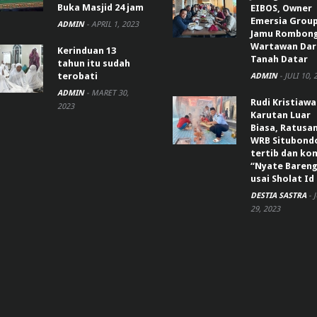
Buka Masjid 24 jam
EIBOS, Owner
Emersia Grou
ADMIN
-
APRIL 1, 2023
Jamu Rombon
Wartawan Dar
Kerinduan 13
Tanah Datar
tahun itu sudah
terobati
ADMIN
-
JULI 10, 
ADMIN
-
MARET 30,
Rudi Kristiaw
2023
Karutan Luar
Biasa, Ratusa
WRB Situbond
tertib dan k
“Nyate Bareng
usai Sholat Id
DESTIA SASTRA
-
29, 2023