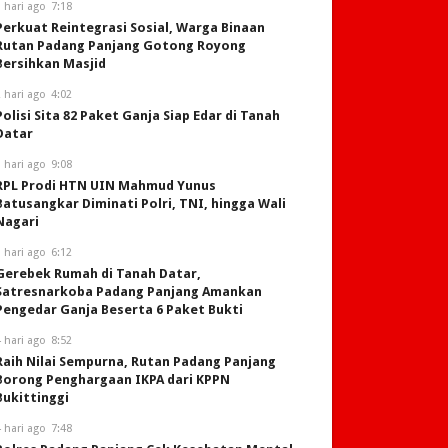
 hari ago
7:18
Perkuat Reintegrasi Sosial, Warga Binaan
Rutan Padang Panjang Gotong Royong
Bersihkan Masjid
 hari ago
4:02
Polisi Sita 82 Paket Ganja Siap Edar di Tanah
Datar
 hari ago
9:08
RPL Prodi HTN UIN Mahmud Yunus
Batusangkar Diminati Polri, TNI, hingga Wali
Nagari
 hari ago
6:12
Gerebek Rumah di Tanah Datar,
Satresnarkoba Padang Panjang Amankan
Pengedar Ganja Beserta 6 Paket Bukti
 hari ago
8:52
Raih Nilai Sempurna, Rutan Padang Panjang
Borong Penghargaan IKPA dari KPPN
Bukittinggi
 hari ago
7:48