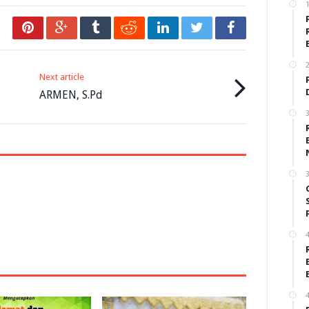
1
2
Next article
ARMEN, S.Pd
3
3
4
4