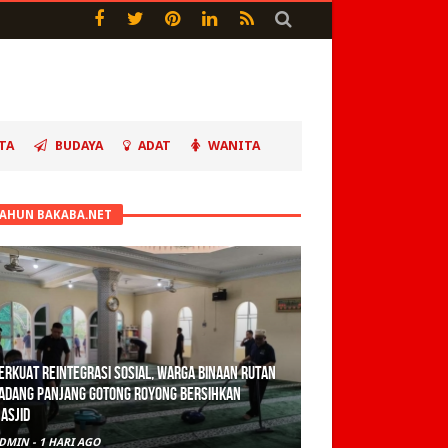
TA
BUDAYA
ADAT
WANITA
TAHUN BAKABA.NET
erkuat Reintegrasi Sosial, Warga Binaan Rutan
adang Panjang Gotong Royong Bersihkan
asjid
DMIN
-
1 HARI AGO