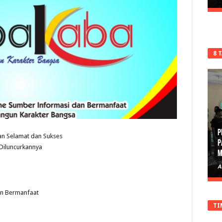
8 
P
n Selamat dan Sukses
P
 Diluncurkannya
M
A
an Bermanfaat
TI