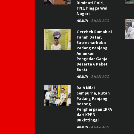
Diminati Polri,
TNI, hingga Wali
Nagari
ADMIN
-
3 HARI AGO
Gerebek Rumah di
Tanah Datar,
Satresnarkoba
Padang Panjang
Amankan
Pengedar Ganja
Beserta 6 Paket
Bukti
ADMIN
-
3 HARI AGO
Raih Nilai
Sempurna, Rutan
Padang Panjang
Borong
Penghargaan IKPA
dari KPPN
Bukittinggi
ADMIN
-
4 HARI AGO