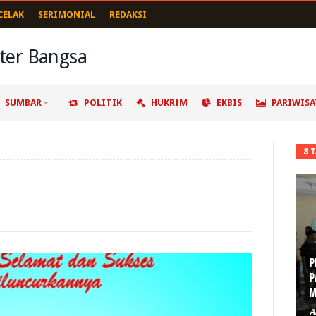
CELAK
SERIMONIAL
REDAKSI
SUMBAR
POLITIK
HUKRIM
EKBIS
PARIWISA
8 
P
P
M
A