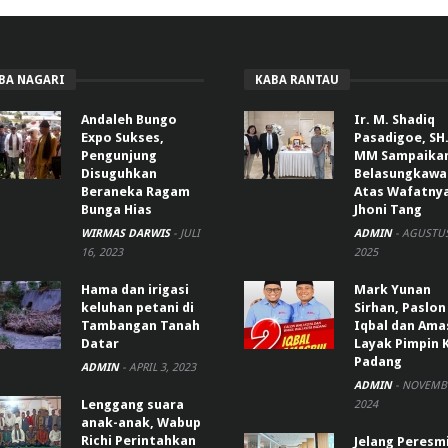
BA NAGARI
KABA RANTAU
Andaleh Bungo
Ir. M. Shadiq
Expo Sukses,
Pasadigoe, SH.
Pengunjung
MM Sampaika
Disuguhkan
Belasungkawa
Beraneka Ragam
Atas Wafatny
Bunga Hias
Jhoni Tang
WIRMAS DARWIS
-
JULI
ADMIN
-
AGUSTUS
16, 2023
2025
Hama dan irigasi
Mark Yunan
keluhan petani di
Sirhan, Paslon
Tambangan Tanah
Iqbal dan Ama
Datar
Layak Pimpin 
Padang
ADMIN
-
APRIL 3, 2023
ADMIN
-
NOVEMBE
Lenggang suara
2024
anak-anak, Wabup
Richi Perintahkan
Jelang Peresm