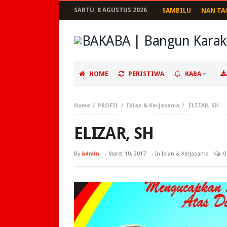
SABTU, 8 AGUSTUS 2026
SAMBILU
NAN TA
HOME
PERISTIWA
KABA
Home
PROFIL
Iklan & Kerjasama
ELIZAR, SH
ELIZAR, SH
By
Admin
-
Maret 10, 2017
- In
Iklan & Kerjasama
0