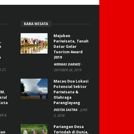
KABA WISATA
Majukan
,
Pariwisata, Tanah
n
Datar Gelar
Tuorism Award
a
2019
WIRMAS DARWIS
-
 27,
OKTOBER 28, 2019
Macau Dua Lokasi
Potensial Sektor
 M.
Pariwisata &
srul
Olahraga
Kota
Paranglayang
DESTIA SASTRA
-
JUNI
R 8,
2, 2018
Pariangan Desa
ian
Terindah di Dunia,