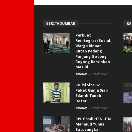
BERITA SUMBAR
KA
Perkuat
Reintegrasi Sosial,
Warga Binaan
Rutan Padang
Panjang Gotong
Royong Bersihkan
Masjid
ADMIN
-
1 HARI AGO
Polisi Sita 82
Paket Ganja Siap
Edar di Tanah
Datar
ADMIN
-
2 HARI AGO
RPL Prodi HTN UIN
Mahmud Yunus
Batusangkar