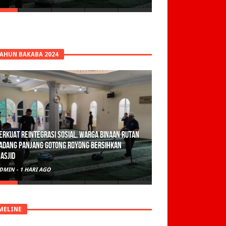
TAHUN BAKABA 2024
erkuat Reintegrasi Sosial, Warga Binaan Rutan
adang Panjang Gotong Royong Bersihkan
asjid
DMIN
-
1 HARI AGO
MELINE