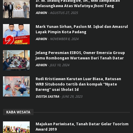
Ir. M. Shadiq Pasadigoe, SH., MM Sampaikan
Belasungkawa Atas Wafatnya Jhoni Tang
ADMIN
-
AGUSTUS 27, 2025
Mark Yunan Sirhan, Paslon M. Iqbal dan Amasrul
Layak Pimpin Kota Padang
ADMIN
-
NOVEMBER 8, 2024
Jelang Peresmian EIBOS, Owner Emersia Group
Jamu Rombongan Wartawan Dari Tanah Datar
ADMIN
-
JULI 10, 2024
Rudi Kristiawan Karutan Luar Biasa, Ratusan
WRB Situbondo tertib dan kompak “Nyate
Bareng” usai Sholat Id
DESTIA SASTRA
-
JUNI 29, 2023
KABA WISATA
Majukan Pariwisata, Tanah Datar Gelar Tuorism
Award 2019