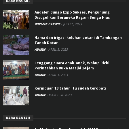
KABA NAGARI
Andaleh Bungo Expo Sukses, Pengunjung
Disuguhkan Beraneka Ragam Bunga Hias
WIRMAS DARWIS
-
JULI 16, 2023
Hama dan irigasi keluhan petani di Tambangan
Tanah Datar
ADMIN
-
APRIL 3, 2023
Lenggang suara anak-anak, Wabup Richi
Perintahkan Buka Masjid 24 jam
ADMIN
-
APRIL 1, 2023
Kerinduan 13 tahun itu sudah terobati
ADMIN
-
MARET 30, 2023
KABA RANTAU