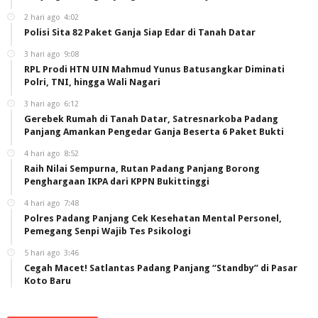
2 hari ago
4:02
Polisi Sita 82 Paket Ganja Siap Edar di Tanah Datar
3 hari ago
9:08
RPL Prodi HTN UIN Mahmud Yunus Batusangkar Diminati
Polri, TNI, hingga Wali Nagari
3 hari ago
6:12
Gerebek Rumah di Tanah Datar, Satresnarkoba Padang
Panjang Amankan Pengedar Ganja Beserta 6 Paket Bukti
4 hari ago
8:52
Raih Nilai Sempurna, Rutan Padang Panjang Borong
Penghargaan IKPA dari KPPN Bukittinggi
4 hari ago
7:48
Polres Padang Panjang Cek Kesehatan Mental Personel,
Pemegang Senpi Wajib Tes Psikologi
5 hari ago
3:46
Cegah Macet! Satlantas Padang Panjang “Standby” di Pasar
Koto Baru