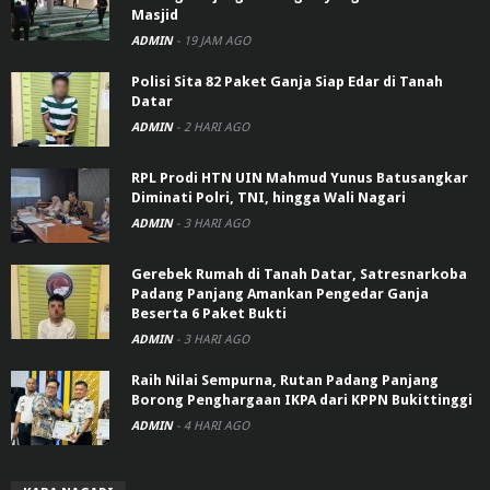
Masjid
ADMIN
-
19 JAM AGO
Polisi Sita 82 Paket Ganja Siap Edar di Tanah
Datar
ADMIN
-
2 HARI AGO
RPL Prodi HTN UIN Mahmud Yunus Batusangkar
Diminati Polri, TNI, hingga Wali Nagari
ADMIN
-
3 HARI AGO
Gerebek Rumah di Tanah Datar, Satresnarkoba
Padang Panjang Amankan Pengedar Ganja
Beserta 6 Paket Bukti
ADMIN
-
3 HARI AGO
Raih Nilai Sempurna, Rutan Padang Panjang
Borong Penghargaan IKPA dari KPPN Bukittinggi
ADMIN
-
4 HARI AGO