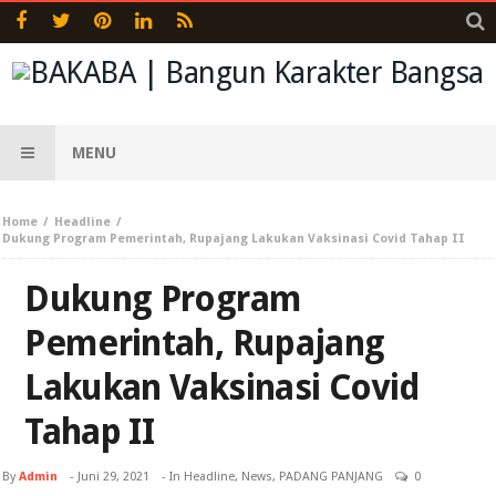
MENU
Home
Headline
Dukung Program Pemerintah, Rupajang Lakukan Vaksinasi Covid Tahap II
Dukung Program
Pemerintah, Rupajang
Lakukan Vaksinasi Covid
Tahap II
By
Admin
-
Juni 29, 2021
- In
Headline
,
News
,
PADANG PANJANG
0