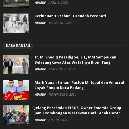
ADMIN
-
APRIL 1, 2023
Kerinduan 13 tahun itu sudah terobati
ADMIN
-
MARET 30, 2023
KABA RANTAU
Ir. M. Shadiq Pasadigoe, SH., MM Sampaikan
Belasungkawa Atas Wafatnya Jhoni Tang
ADMIN
-
AGUSTUS 27, 2025
Mark Yunan Sirhan, Paslon M. Iqbal dan Amasrul
Layak Pimpin Kota Padang
ADMIN
-
NOVEMBER 8, 2024
Jelang Peresmian EIBOS, Owner Emersia Group
Jamu Rombongan Wartawan Dari Tanah Datar
ADMIN
-
JULI 10, 2024