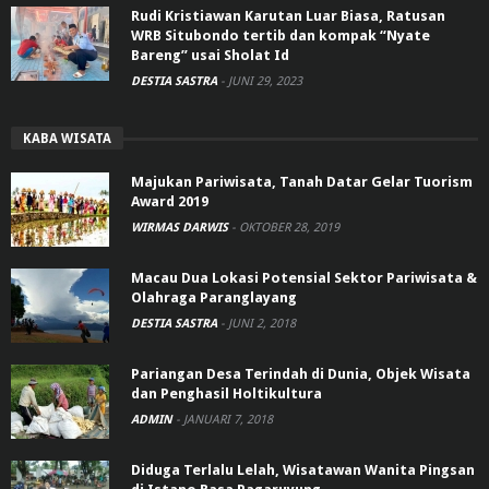
Rudi Kristiawan Karutan Luar Biasa, Ratusan
WRB Situbondo tertib dan kompak “Nyate
Bareng” usai Sholat Id
DESTIA SASTRA
-
JUNI 29, 2023
KABA WISATA
Majukan Pariwisata, Tanah Datar Gelar Tuorism
Award 2019
WIRMAS DARWIS
-
OKTOBER 28, 2019
Macau Dua Lokasi Potensial Sektor Pariwisata &
Olahraga Paranglayang
DESTIA SASTRA
-
JUNI 2, 2018
Pariangan Desa Terindah di Dunia, Objek Wisata
dan Penghasil Holtikultura
ADMIN
-
JANUARI 7, 2018
Diduga Terlalu Lelah, Wisatawan Wanita Pingsan