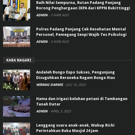
Raih Nilai Sempurna, Rutan Padang Panjang
Borong Penghargaan IKPA dari KPPN Bukittinggi
ADMIN
-
3 HARI AGO
Polres Padang Panjang Cek Kesehatan Mental
Personel, Pemegang Senpi Wajib Tes Psikologi
ADMIN
-
3 HARI AGO
KABA NAGARI
Andaleh Bungo Expo Sukses, Pengunjung
Disuguhkan Beraneka Ragam Bunga Hias
WIRMAS DARWIS
-
JULI 16, 2023
Hama dan irigasi keluhan petani di Tambangan
Tanah Datar
ADMIN
-
APRIL 3, 2023
Lenggang suara anak-anak, Wabup Richi
Perintahkan Buka Masjid 24 jam