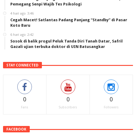
Pemegang Senpi Wajib Tes Psikologi
4 hari ago
3:46
Cegah Macet! Satlantas Padang Panjang “Standby” di Pasar
Koto Baru
6 hari ago
2:42
Sosok di balik progul Peluk Tanda Diri Tanah Datar, Safril
Gazali ujian terbuka doktor di UIN Batusangkar
STAY CONNECTED
0
0
0
Fans
Subscribers
Followers
FACEBOOK