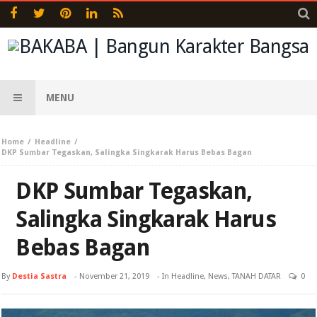
MENU
Home
Headline
DKP Sumbar Tegaskan, Salingka Singkarak Harus Bebas Bagan
DKP Sumbar Tegaskan,
Salingka Singkarak Harus
Bebas Bagan
By
Destia Sastra
-
November 21, 2019
- In
Headline
,
News
,
TANAH DATAR
0