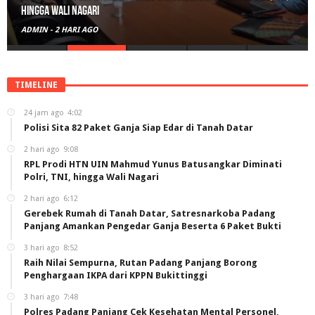
hingga Wali Nagari
ADMIN
-
2 HARI AGO
TIMELINE
24 jam ago
4:02
Polisi Sita 82 Paket Ganja Siap Edar di Tanah Datar
2 hari ago
9:08
RPL Prodi HTN UIN Mahmud Yunus Batusangkar Diminati
Polri, TNI, hingga Wali Nagari
2 hari ago
6:12
Gerebek Rumah di Tanah Datar, Satresnarkoba Padang
Panjang Amankan Pengedar Ganja Beserta 6 Paket Bukti
3 hari ago
8:52
Raih Nilai Sempurna, Rutan Padang Panjang Borong
Penghargaan IKPA dari KPPN Bukittinggi
3 hari ago
7:48
Polres Padang Panjang Cek Kesehatan Mental Personel,