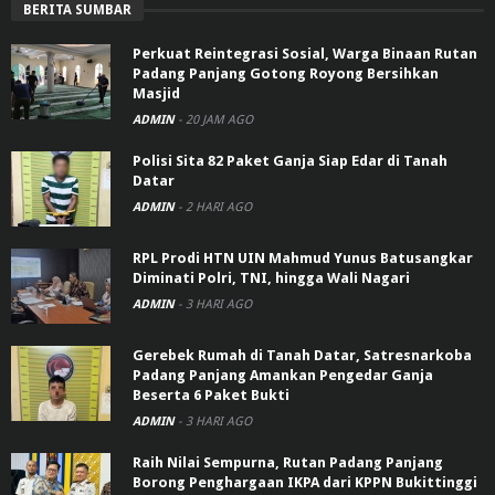
BERITA SUMBAR
Perkuat Reintegrasi Sosial, Warga Binaan Rutan
Padang Panjang Gotong Royong Bersihkan
Masjid
ADMIN
-
20 JAM AGO
Polisi Sita 82 Paket Ganja Siap Edar di Tanah
Datar
ADMIN
-
2 HARI AGO
RPL Prodi HTN UIN Mahmud Yunus Batusangkar
Diminati Polri, TNI, hingga Wali Nagari
ADMIN
-
3 HARI AGO
Gerebek Rumah di Tanah Datar, Satresnarkoba
Padang Panjang Amankan Pengedar Ganja
Beserta 6 Paket Bukti
ADMIN
-
3 HARI AGO
Raih Nilai Sempurna, Rutan Padang Panjang
Borong Penghargaan IKPA dari KPPN Bukittinggi