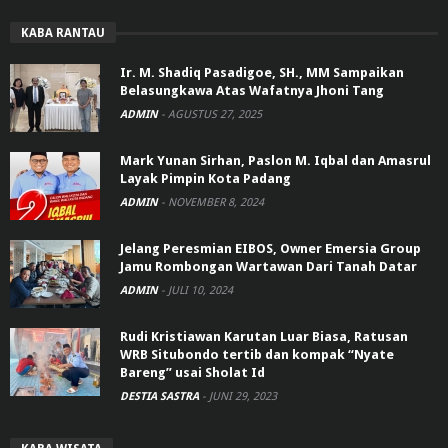
KABA RANTAU
Ir. M. Shadiq Pasadigoe, SH., MM Sampaikan
Belasungkawa Atas Wafatnya Jhoni Tang
ADMIN
-
AGUSTUS 27, 2025
Mark Yunan Sirhan, Paslon M. Iqbal dan Amasrul
Layak Pimpin Kota Padang
ADMIN
-
NOVEMBER 8, 2024
Jelang Peresmian EIBOS, Owner Emersia Group
Jamu Rombongan Wartawan Dari Tanah Datar
ADMIN
-
JULI 10, 2024
Rudi Kristiawan Karutan Luar Biasa, Ratusan
WRB Situbondo tertib dan kompak “Nyate
Bareng” usai Sholat Id
DESTIA SASTRA
-
JUNI 29, 2023