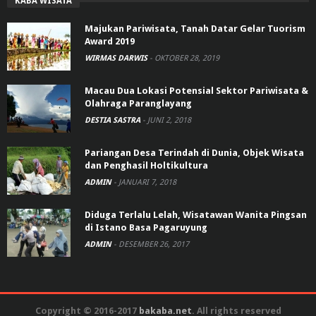
KABA WISATA
Majukan Pariwisata, Tanah Datar Gelar Tuorism
Award 2019
WIRMAS DARWIS
-
OKTOBER 28, 2019
Macau Dua Lokasi Potensial Sektor Pariwisata &
Olahraga Paranglayang
DESTIA SASTRA
-
JUNI 2, 2018
Pariangan Desa Terindah di Dunia, Objek Wisata
dan Penghasil Holtikultura
ADMIN
-
JANUARI 7, 2018
Diduga Terlalu Lelah, Wisatawan Wanita Pingsan
di Istano Basa Pagaruyung
ADMIN
-
DESEMBER 26, 2017
Copyright © 2016-2017
bakaba.net
. All rights reserved