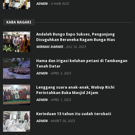
ADMIN
-
4 HARI AGO
KABA NAGARI
Andaleh Bungo Expo Sukses, Pengunjung
Disuguhkan Beraneka Ragam Bunga Hias
WIRMAS DARWIS
-
JULI 16, 2023
Hama dan irigasi keluhan petani di Tambangan
Tanah Datar
ADMIN
-
APRIL 3, 2023
Lenggang suara anak-anak, Wabup Richi
Perintahkan Buka Masjid 24 jam
ADMIN
-
APRIL 1, 2023
Kerinduan 13 tahun itu sudah terobati
ADMIN
-
MARET 30, 2023