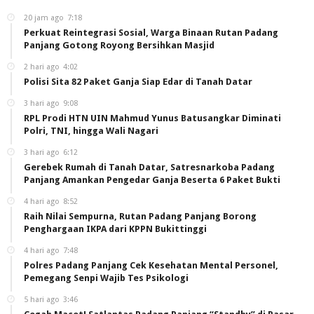
20 jam ago
7:18
Perkuat Reintegrasi Sosial, Warga Binaan Rutan Padang
Panjang Gotong Royong Bersihkan Masjid
2 hari ago
4:02
Polisi Sita 82 Paket Ganja Siap Edar di Tanah Datar
3 hari ago
9:08
RPL Prodi HTN UIN Mahmud Yunus Batusangkar Diminati
Polri, TNI, hingga Wali Nagari
3 hari ago
6:12
Gerebek Rumah di Tanah Datar, Satresnarkoba Padang
Panjang Amankan Pengedar Ganja Beserta 6 Paket Bukti
4 hari ago
8:52
Raih Nilai Sempurna, Rutan Padang Panjang Borong
Penghargaan IKPA dari KPPN Bukittinggi
4 hari ago
7:48
Polres Padang Panjang Cek Kesehatan Mental Personel,
Pemegang Senpi Wajib Tes Psikologi
5 hari ago
3:46