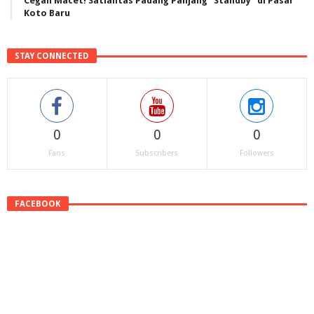
Cegah Macet! Satlantas Padang Panjang “Standby” di Pasar
Koto Baru
STAY CONNECTED
0
0
0
Fans
Subscribers
Followers
FACEBOOK