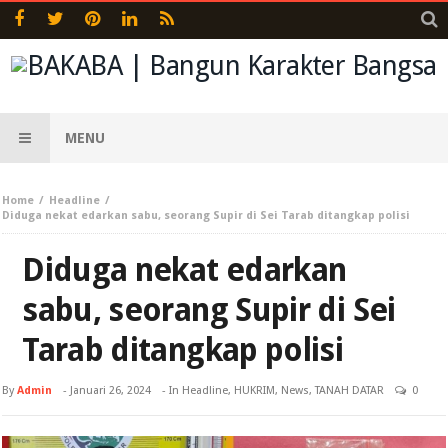
MENU
Home
Headline
Diduga nekat edarkan sabu, seorang Supir di Sei Tarab ditangkap polisi
Diduga nekat edarkan
sabu, seorang Supir di Sei
Tarab ditangkap polisi
By
Admin
-
Januari 26, 2024
- In
Headline
,
HUKRIM
,
News
,
TANAH DATAR
0