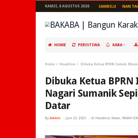
KAMIS, 6 AGUSTUS 2026
SAMBILU
NAN TA
HOME
PERISTIWA
KABA
Home
Headline
Dibuka Ketua BPRN Ismed, Musn
Dibuka Ketua BPRN 
Nagari Sumanik Sep
Datar
By
Admin
-
Juni 23, 2025
- In
Headline
,
News
,
TANAH DA