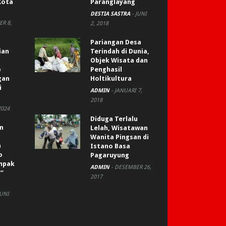
Kota
Paranglayang
DESTIA SASTRA
-
JUNI
R 8,
2, 2018
Pariangan Desa
ian
Terindah di Dunia,
Objek Wisata dan
p
Penghasil
gan
Holtikultura
i
ADMIN
-
JANUARI 7,
2018
2024
Diduga Terlalu
an
Lelah, Wisatawan
Wanita Pingsan di
n
Istano Basa
o
Pagaruyung
ompak
ADMIN
-
DESEMBER 26,
”
2017
JUNI