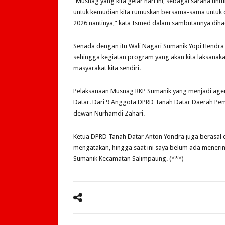
“Musnag yang kita gelar hari ini, sebagai sarana u
untuk kemudian kita rumuskan bersama-sama untuk 
2026 nantinya,” kata Ismed dalam sambutannya dih
Senada dengan itu Wali Nagari Sumanik Yopi Hendra
sehingga kegiatan program yang akan kita laksanak
masyarakat kita sendiri.
Pelaksanaan Musnag RKP Sumanik yang menjadi agen
Datar. Dari 9 Anggota DPRD Tanah Datar Daerah Pemi
dewan Nurhamdi Zahari.
Ketua DPRD Tanah Datar Anton Yondra juga berasal da
mengatakan, hingga saat ini saya belum ada meneri
Sumanik Kecamatan Salimpaung. (***)