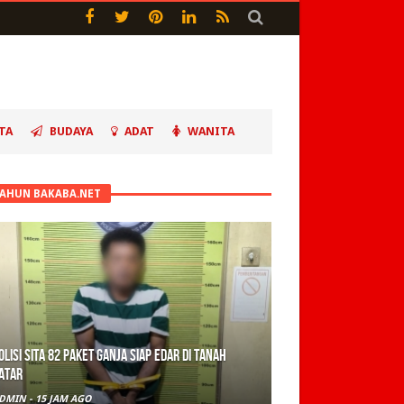
TA
BUDAYA
ADAT
WANITA
TAHUN BAKABA.NET
olisi Sita 82 Paket Ganja Siap Edar di Tanah
atar
DMIN
-
15 JAM AGO