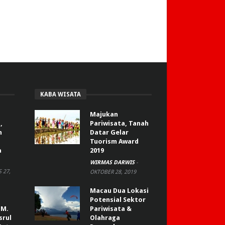
KABA WISATA
Majukan
,
Pariwisata, Tanah
n
Datar Gelar
Tuorism Award
a
2019
WIRMAS DARWIS
-
 27,
OKTOBER 28, 2019
Macau Dua Lokasi
Potensial Sektor
 M.
Pariwisata &
srul
Olahraga