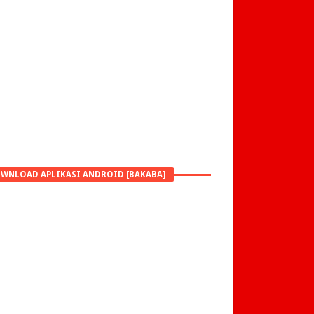
WNLOAD APLIKASI ANDROID [BAKABA]