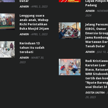
Datar
Layak Pimpin 
Padang
ADMIN
-
APRIL 3, 2023
ADMIN
-
NOVEMBE
Lenggang suara
2024
anak-anak, Wabup
Richi Perintahkan
Jelang Peresm
Buka Masjid 24 jam
EIBOS, Owner
Emersia Grou
ADMIN
-
APRIL 1, 2023
Jamu Rombon
Wartawan Dar
Kerinduan 13
Tanah Datar
tahun itu sudah
terobati
ADMIN
-
JULI 10, 
ADMIN
-
MARET 30,
Rudi Kristiaw
2023
Karutan Luar
Biasa, Ratusa
WRB Situbond
tertib dan k
“Nyate Bareng
usai Sholat Id
DESTIA SASTRA
-
29, 2023