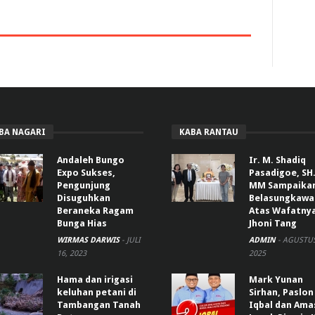
BA NAGARI
KABA RANTAU
Andaleh Bungo
Ir. M. Shadiq
Expo Sukses,
Pasadigoe, SH.
Pengunjung
MM Sampaika
Disuguhkan
Belasungkawa
Beraneka Ragam
Atas Wafatny
Bunga Hias
Jhoni Tang
WIRMAS DARWIS
-
JULI
ADMIN
-
AGUSTUS
16, 2023
2025
Hama dan irigasi
Mark Yunan
keluhan petani di
Sirhan, Paslon
Tambangan Tanah
Iqbal dan Ama