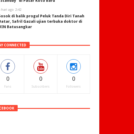
“Standby” di Pasar Koto Baru
 hari ago
2:42
Sosok di balik progul Peluk Tanda Diri Tanah
Datar, Safril Gazali ujian terbuka doktor di
UIN Batusangkar
AY CONNECTED
0
0
0
Fans
Subscribers
Followers
CEBOOK