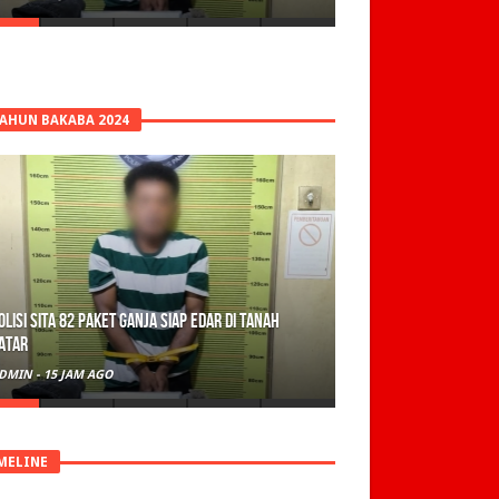
TAHUN BAKABA 2024
olisi Sita 82 Paket Ganja Siap Edar di Tanah
atar
DMIN
-
15 JAM AGO
MELINE