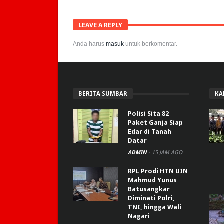
LEAVE A REPLY
Anda harus
masuk
untuk berkomentar.
BERITA SUMBAR
KA
Polisi Sita 82
Paket Ganja Siap
Edar di Tanah
Datar
ADMIN
-
15 JAM AGO
RPL Prodi HTN UIN
Mahmud Yunus
Batusangkar
Diminati Polri,
TNI, hingga Wali
Nagari