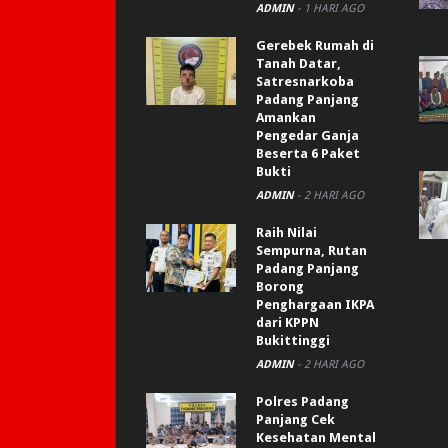
ADMIN
-
1 HARI AGO
Gerebek Rumah di
Tanah Datar,
Satresnarkoba
Padang Panjang
Amankan
Pengedar Ganja
Beserta 6 Paket
Bukti
ADMIN
-
2 HARI AGO
Raih Nilai
Sempurna, Rutan
Padang Panjang
Borong
Penghargaan IKPA
dari KPPN
Bukittinggi
ADMIN
-
2 HARI AGO
Polres Padang
Panjang Cek
Kesehatan Mental