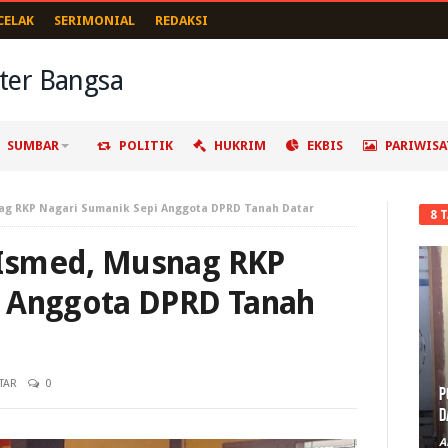
CELAK
SERIMONIAL
REDAKSI
SUMBAR
POLITIK
HUKRIM
EKBIS
PARIWISA
ag RKP Nagari Sumanik Sepi Anggota DPRD Tanah Datar
8 
Ismed, Musnag RKP
i Anggota DPRD Tanah
TAR
0
P
D
A