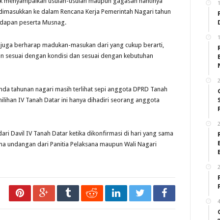
ntuk menyampaikan usulan-usulan maupun gagasan nantinya
dimasukkan ke dalam Rencana Kerja Pemerintah Nagari tahun
adapan peserta Musnag.
1
 juga berharap madukan-masukan dari yang cukup berarti,
an sesuai dengan kondisi dan sesuai dengan kebutuhan
2
da tahunan nagari masih terlihat sepi anggota DPRD Tanah
lihan IV Tanah Datar ini hanya dihadiri seorang anggota
2
ri Davil IV Tanah Datar ketika dikonfirmasi di hari yang sama
ma undangan dari Panitia Pelaksana maupun Wali Nagari
2
4