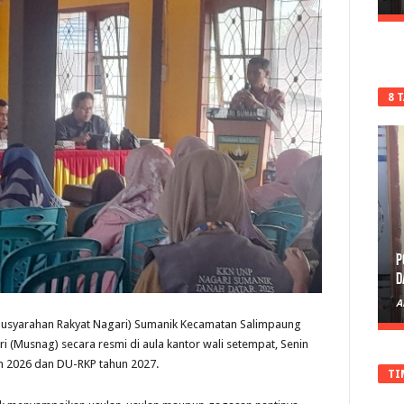
8 
P
D
A
usyarahan Rakyat Nagari) Sumanik Kecamatan Salimpaung
(Musnag) secara resmi di aula kantor wali setempat, Senin
n 2026 dan DU-RKP tahun 2027.
TI