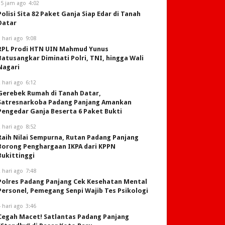
15 jam ago
4:02
Polisi Sita 82 Paket Ganja Siap Edar di Tanah
Datar
 hari ago
9:08
RPL Prodi HTN UIN Mahmud Yunus
Batusangkar Diminati Polri, TNI, hingga Wali
Nagari
 hari ago
6:12
Gerebek Rumah di Tanah Datar,
Satresnarkoba Padang Panjang Amankan
Pengedar Ganja Beserta 6 Paket Bukti
 hari ago
8:52
Raih Nilai Sempurna, Rutan Padang Panjang
Borong Penghargaan IKPA dari KPPN
Bukittinggi
 hari ago
7:48
Polres Padang Panjang Cek Kesehatan Mental
Personel, Pemegang Senpi Wajib Tes Psikologi
 hari ago
3:46
Cegah Macet! Satlantas Padang Panjang