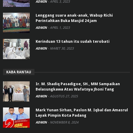
ADMIN
-
APRIL 3, 2023
Lenggang suara anak-anak, Wabup Richi
Perintahkan Buka Masjid 24 jam
ADMIN
-
APRIL 1, 2023
Kerinduan 13 tahun itu sudah terobati
ADMIN
-
MARET 30, 2023
KABA RANTAU
Ir. M. Shadiq Pasadigoe, SH., MM Sampaikan
Belasungkawa Atas Wafatnya Jhoni Tang
ADMIN
-
AGUSTUS 27, 2025
Mark Yunan Sirhan, Paslon M. Iqbal dan Amasrul
Layak Pimpin Kota Padang
ADMIN
-
NOVEMBER 8, 2024