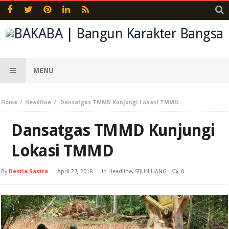
MENU
Home
Headline
Dansatgas TMMD Kunjungi Lokasi TMMD
Dansatgas TMMD Kunjungi
Lokasi TMMD
By
Destia Sastra
-
April 27, 2018
- In
Headline
,
SIJUNJUANG
0