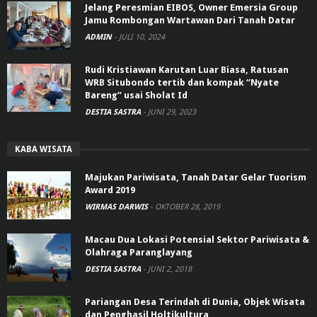
Jelang Peresmian EIBOS, Owner Emersia Group
Jamu Rombongan Wartawan Dari Tanah Datar
ADMIN
-
JULI 10, 2024
Rudi Kristiawan Karutan Luar Biasa, Ratusan
WRB Situbondo tertib dan kompak “Nyate
Bareng” usai Sholat Id
DESTIA SASTRA
-
JUNI 29, 2023
KABA WISATA
Majukan Pariwisata, Tanah Datar Gelar Tuorism
Award 2019
WIRMAS DARWIS
-
OKTOBER 28, 2019
Macau Dua Lokasi Potensial Sektor Pariwisata &
Olahraga Paranglayang
DESTIA SASTRA
-
JUNI 2, 2018
Pariangan Desa Terindah di Dunia, Objek Wisata
dan Penghasil Holtikultura