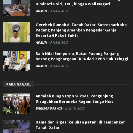
Diminati Polri, TNI, hingga Wali Nagari
ADMIN
-
3 HARI AGO
Gerebek Rumah di Tanah Datar, Satresnarkoba
Padang Panjang Amankan Pengedar Ganja
Beserta 6 Paket Bukti
ADMIN
-
3 HARI AGO
Raih Nilai Sempurna, Rutan Padang Panjang
Borong Penghargaan IKPA dari KPPN Bukittinggi
ADMIN
-
4 HARI AGO
KABA NAGARI
Andaleh Bungo Expo Sukses, Pengunjung
Disuguhkan Beraneka Ragam Bunga Hias
WIRMAS DARWIS
-
JULI 16, 2023
Hama dan irigasi keluhan petani di Tambangan
Tanah Datar