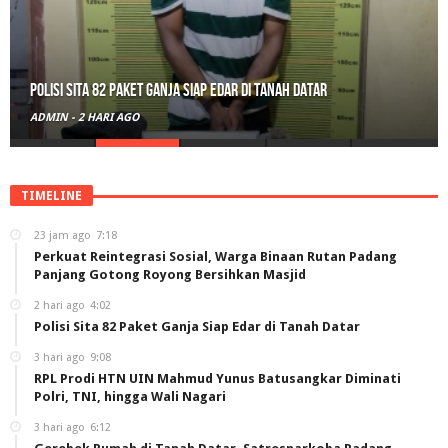
Polisi Sita 82 Paket Ganja Siap Edar di Tanah Datar
ADMIN
-
2 HARI AGO
TIMELINE
23 jam ago
7:18
Perkuat Reintegrasi Sosial, Warga Binaan Rutan Padang
Panjang Gotong Royong Bersihkan Masjid
2 hari ago
4:02
Polisi Sita 82 Paket Ganja Siap Edar di Tanah Datar
3 hari ago
9:08
RPL Prodi HTN UIN Mahmud Yunus Batusangkar Diminati
Polri, TNI, hingga Wali Nagari
3 hari ago
6:12