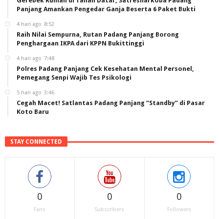
Gerebek Rumah di Tanah Datar, Satresnarkoba Padang
Panjang Amankan Pengedar Ganja Beserta 6 Paket Bukti
4 hari ago
8:52
Raih Nilai Sempurna, Rutan Padang Panjang Borong
Penghargaan IKPA dari KPPN Bukittinggi
4 hari ago
7:48
Polres Padang Panjang Cek Kesehatan Mental Personel,
Pemegang Senpi Wajib Tes Psikologi
5 hari ago
3:46
Cegah Macet! Satlantas Padang Panjang “Standby” di Pasar
Koto Baru
STAY CONNECTED
0
0
0
Fans
Subscribers
Followers