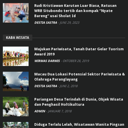
Rudi Kristiawan Karutan Luar Biasa, Ratusan
WRB Situbondo tertib dan kompak “Nyate
Bareng” usai Sholat Id
DESTIA SASTRA
-
JUNI 29, 2023
KABA WISATA
Majukan Pariwisata, Tanah Datar Gelar Tuorism
Award 2019
WIRMAS DARWIS
-
OKTOBER 28, 2019
Macau Dua Lokasi Potensial Sektor Pariwisata &
Olahraga Paranglayang
DESTIA SASTRA
-
JUNI 2, 2018
Pariangan Desa Terindah di Dunia, Objek Wisata
dan Penghasil Holtikultura
ADMIN
-
JANUARI 7, 2018
Diduga Terlalu Lelah, Wisatawan Wanita Pingsan