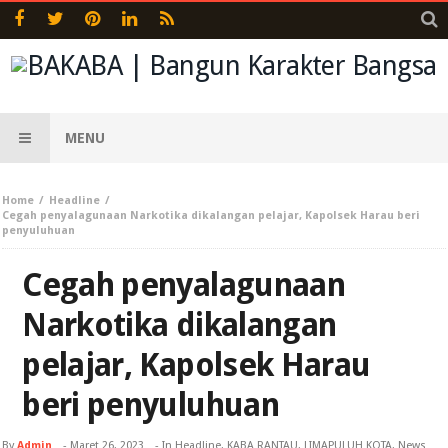
MENU
Home
Headline
Cegah penyalagunaan Narkotika dikalangan pelajar, Kapolsek Harau beri
penyuluhuan
Cegah penyalagunaan
Narkotika dikalangan
pelajar, Kapolsek Harau
beri penyuluhuan
By
Admin
-
Maret 26, 2023
- In
Headline
,
KABA RANTAU
,
LIMAPULUH KOTA
,
News