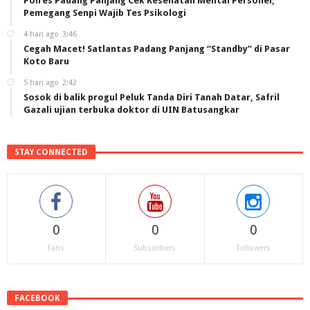
Polres Padang Panjang Cek Kesehatan Mental Personel,
Pemegang Senpi Wajib Tes Psikologi
4 hari ago
3:46
Cegah Macet! Satlantas Padang Panjang “Standby” di Pasar
Koto Baru
5 hari ago
2:42
Sosok di balik progul Peluk Tanda Diri Tanah Datar, Safril
Gazali ujian terbuka doktor di UIN Batusangkar
STAY CONNECTED
0
0
0
Fans
Subscribers
Followers
FACEBOOK