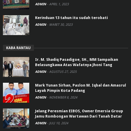
ADMIN
-
APRIL 1, 2023
Kerinduan 13 tahun itu sudah terobati
ADMIN
-
MARET 30, 2023
KABA RANTAU
Ir. M. Shadiq Pasadigoe, SH., MM Sampaikan
Belasungkawa Atas Wafatnya Jhoni Tang
ADMIN
-
AGUSTUS 27, 2025
Mark Yunan Sirhan, Paslon M. Iqbal dan Amasrul
Layak Pimpin Kota Padang
ADMIN
-
NOVEMBER 8, 2024
Jelang Peresmian EIBOS, Owner Emersia Group
Jamu Rombongan Wartawan Dari Tanah Datar
ADMIN
-
JULI 10, 2024