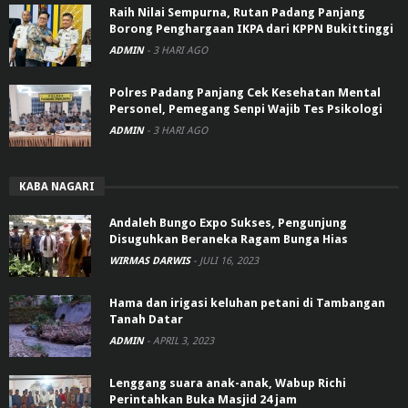
Raih Nilai Sempurna, Rutan Padang Panjang
Borong Penghargaan IKPA dari KPPN Bukittinggi
ADMIN
-
3 HARI AGO
Polres Padang Panjang Cek Kesehatan Mental
Personel, Pemegang Senpi Wajib Tes Psikologi
ADMIN
-
3 HARI AGO
KABA NAGARI
Andaleh Bungo Expo Sukses, Pengunjung
Disuguhkan Beraneka Ragam Bunga Hias
WIRMAS DARWIS
-
JULI 16, 2023
Hama dan irigasi keluhan petani di Tambangan
Tanah Datar
ADMIN
-
APRIL 3, 2023
Lenggang suara anak-anak, Wabup Richi
Perintahkan Buka Masjid 24 jam