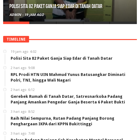
hingga Wali Nagari
ADMIN
-
2 HARI AGO
TIMELINE
19 jam ago
4:02
Polisi Sita 82 Paket Ganja Siap Edar di Tanah Datar
2 hari ago
9:08
RPL Prodi HTN UIN Mahmud Yunus Batusangkar Diminati
Polri, TNI, hingga Wali Nagari
2 hari ago
6:12
Gerebek Rumah di Tanah Datar, Satresnarkoba Padang
Panjang Amankan Pengedar Ganja Beserta 6 Paket Bukti
3 hari ago
8:52
Raih Nilai Sempurna, Rutan Padang Panjang Borong
Penghargaan IKPA dari KPPN Bukittinggi
3 hari ago
7:48