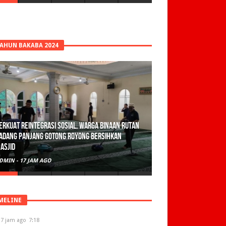
TAHUN BAKABA 2024
erkuat Reintegrasi Sosial, Warga Binaan Rutan
adang Panjang Gotong Royong Bersihkan
asjid
DMIN
-
17 JAM AGO
MELINE
17 jam ago
7:18