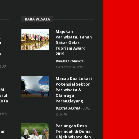
KABA WISATA
Majukan
,
Pariwisata, Tanah
n
Datar Gelar
Tuorism Award
a
2019
WIRMAS DARWIS
-
 27,
OKTOBER 28, 2019
Macau Dua Lokasi
Potensial Sektor
 M.
Pariwisata &
srul
Olahraga
Kota
Paranglayang
DESTIA SASTRA
-
JUNI
R 8,
2, 2018
Pariangan Desa
ian
Terindah di Dunia,
Objek Wisata dan