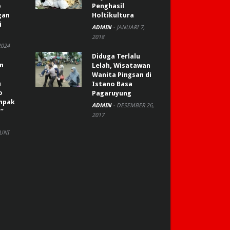
p
Penghasil
gan
Holtikultura
i
ADMIN
-
JANUARI 7,
2018
2024
Diduga Terlalu
an
Lelah, Wisatawan
Wanita Pingsan di
n
Istano Basa
o
Pagaruyung
ompak
ADMIN
-
DESEMBER 26,
”
2017
JUNI