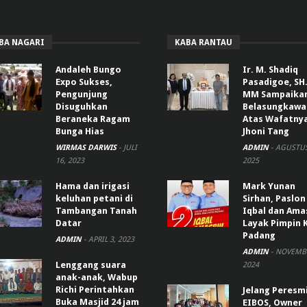
BA NAGARI
KABA RANTAU
Andaleh Bungo
Ir. M. Shadiq
Expo Sukses,
Pasadigoe, SH.
Pengunjung
MM Sampaika
Disuguhkan
Belasungkawa
Beraneka Ragam
Atas Wafatny
Bunga Hias
Jhoni Tang
WIRMAS DARWIS
-
JULI
ADMIN
-
AGUSTUS
16, 2023
2025
Hama dan irigasi
Mark Yunan
keluhan petani di
Sirhan, Paslon
Tambangan Tanah
Iqbal dan Ama
Datar
Layak Pimpin 
Padang
ADMIN
-
APRIL 3, 2023
ADMIN
-
NOVEMBE
Lenggang suara
2024
anak-anak, Wabup
Richi Perintahkan
Jelang Peresm
Buka Masjid 24 jam
EIBOS, Owner