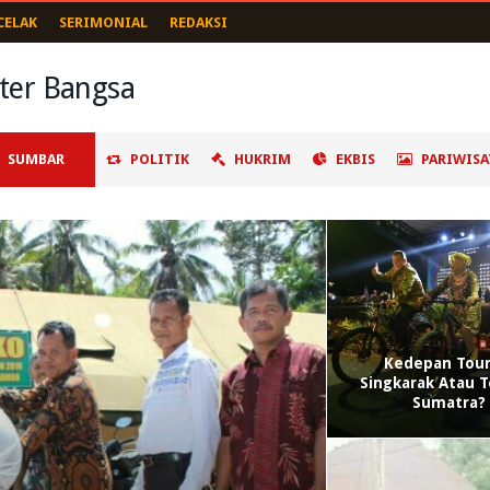
CELAK
SERIMONIAL
REDAKSI
SUMBAR
POLITIK
HUKRIM
EKBIS
PARIWISA
Kedepan Tour
Singkarak Atau T
Sumatra?