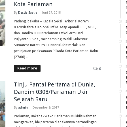
Kota Pariaman
By
Destia Sastra
-
Juni 27, 2018
Padang, bakaba – Kepala Seksi Teritorial Korem
2
032/Wirabraja Kolonel Inf M. Asep Apandi.S.IP., M.Si.,
dan Dandim 0308/Pariaman Letkol Arm Heri
Pujiyanto.S.Sos., mendampingi Wakil Gubernur
3
Sumatera Barat Drs. H. Nasrul Abit melakukan
peninjauan pelaksanaan Pilkada Kota Pariaman. Rabu
(27/06) ...
3
Read more
0
Tinju Pantai Pertama di Dunia,
Dandim 0308/Pariaman Ukir
4
Sejarah Baru
By
admin
-
Desember 9, 2017
Pariaman, Bakaba–Wako Pariaman Mukhlis Rahman
4
mengatakan, ide pertama diadakannya pertandingan