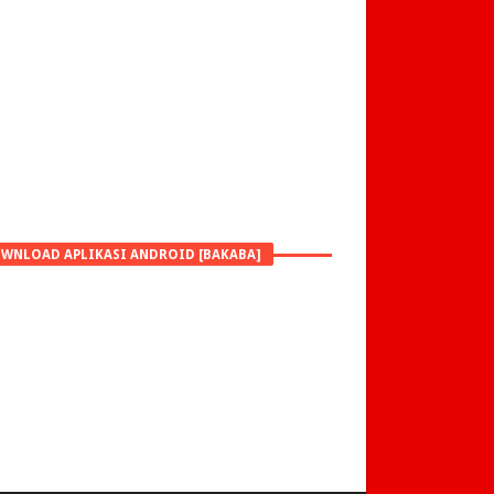
WNLOAD APLIKASI ANDROID [BAKABA]