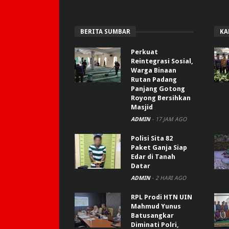
BERITA SUMBAR
KA
Perkuat
Reintegrasi Sosial,
Warga Binaan
Rutan Padang
Panjang Gotong
Royong Bersihkan
Masjid
ADMIN
-
17 JAM AGO
Polisi Sita 82
Paket Ganja Siap
Edar di Tanah
Datar
ADMIN
-
2 HARI AGO
RPL Prodi HTN UIN
Mahmud Yunus
Batusangkar
Diminati Polri,