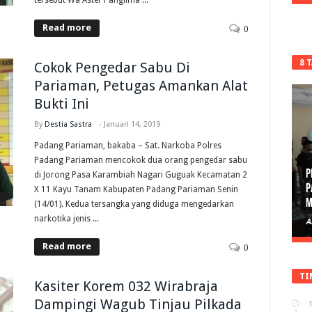
Read more
0
8 
Cokok Pengedar Sabu Di
Pariaman, Petugas Amankan Alat
Bukti Ini
By
Destia Sastra
-
Januari 14, 2019
Padang Pariaman, bakaba – Sat. Narkoba Polres
Padang Pariaman mencokok dua orang pengedar sabu
P
di Jorong Pasa Karambiah Nagari Guguak Kecamatan 2
P
X 11 Kayu Tanam Kabupaten Padang Pariaman Senin
M
(14/01). Kedua tersangka yang diduga mengedarkan
narkotika jenis ...
A
Read more
0
TI
Kasiter Korem 032 Wirabraja
Dampingi Wagub Tinjau Pilkada