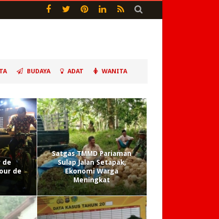
TA
BUDAYA
ADAT
WANITA
Satgas TMMD Pariaman
 de
Sulap Jalan Setapak,
our de
Ekonomi Warga
Meningkat