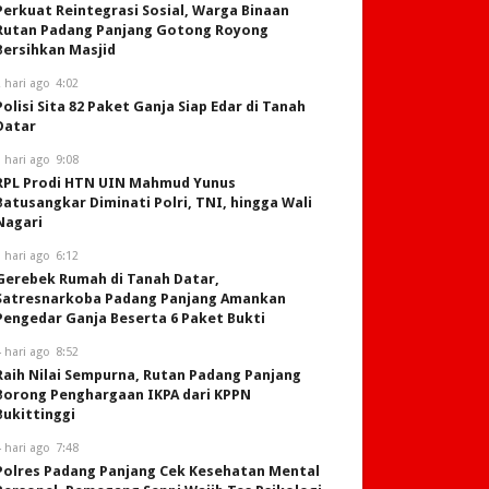
Perkuat Reintegrasi Sosial, Warga Binaan
Rutan Padang Panjang Gotong Royong
Bersihkan Masjid
 hari ago
4:02
Polisi Sita 82 Paket Ganja Siap Edar di Tanah
Datar
 hari ago
9:08
RPL Prodi HTN UIN Mahmud Yunus
Batusangkar Diminati Polri, TNI, hingga Wali
Nagari
 hari ago
6:12
Gerebek Rumah di Tanah Datar,
Satresnarkoba Padang Panjang Amankan
Pengedar Ganja Beserta 6 Paket Bukti
 hari ago
8:52
Raih Nilai Sempurna, Rutan Padang Panjang
Borong Penghargaan IKPA dari KPPN
Bukittinggi
 hari ago
7:48
Polres Padang Panjang Cek Kesehatan Mental