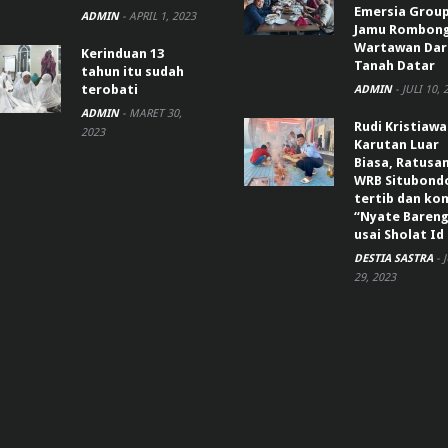
Emersia Grou
ADMIN
-
APRIL 1, 2023
Jamu Rombon
Wartawan Dar
Kerinduan 13
Tanah Datar
tahun itu sudah
terobati
ADMIN
-
JULI 10, 
ADMIN
-
MARET 30,
Rudi Kristiaw
2023
Karutan Luar
Biasa, Ratusa
WRB Situbond
tertib dan k
“Nyate Bareng
usai Sholat Id
DESTIA SASTRA
-
29, 2023