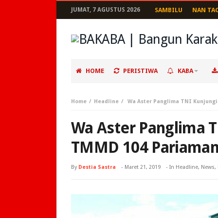
JUMAT, 7 AGUSTUS 2026
SAMBILU
NAN TA
HOME
PERISTIWA
KABA
Home
Headline
Wa Aster Panglima TNI Kunjung
Wa Aster Panglima T
TMMD 104 Pariama
By
Destia Sastra
-
Maret 21, 2019
- In
Headline
,
News
,