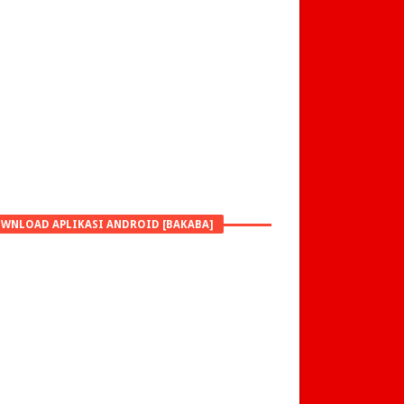
WNLOAD APLIKASI ANDROID [BAKABA]