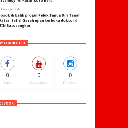
“Standby” di Pasar Koto Baru
 hari ago
2:42
Sosok di balik progul Peluk Tanda Diri Tanah
Datar, Safril Gazali ujian terbuka doktor di
UIN Batusangkar
AY CONNECTED
0
0
0
Fans
Subscribers
Followers
CEBOOK