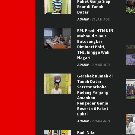
Paket Ganja Siap
Edar di Tanah
Datar
ADMIN
-
21 JAM AGO
RPL Prodi HTN UIN
Mahmud Yunus
Batusangkar
Diminati Polri,
TNI, hingga Wali
Nagari
ADMIN
-
2 HARI AGO
Gerebek Rumah di
Tanah Datar,
Satresnarkoba
Padang Panjang
Amankan
Pengedar Ganja
Beserta 6 Paket
Bukti
ADMIN
-
2 HARI AGO
Raih Nilai