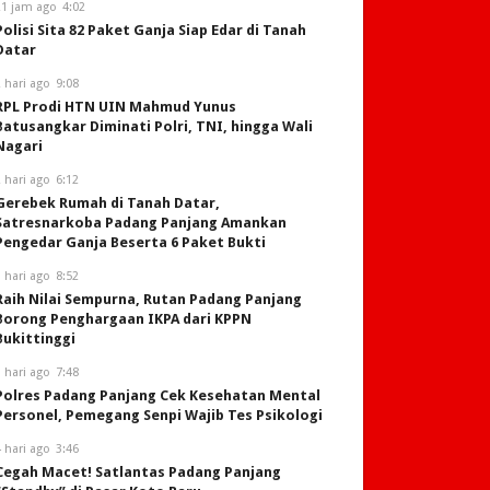
21 jam ago
4:02
Polisi Sita 82 Paket Ganja Siap Edar di Tanah
Datar
 hari ago
9:08
RPL Prodi HTN UIN Mahmud Yunus
Batusangkar Diminati Polri, TNI, hingga Wali
Nagari
 hari ago
6:12
Gerebek Rumah di Tanah Datar,
Satresnarkoba Padang Panjang Amankan
Pengedar Ganja Beserta 6 Paket Bukti
 hari ago
8:52
Raih Nilai Sempurna, Rutan Padang Panjang
Borong Penghargaan IKPA dari KPPN
Bukittinggi
 hari ago
7:48
Polres Padang Panjang Cek Kesehatan Mental
Personel, Pemegang Senpi Wajib Tes Psikologi
 hari ago
3:46
Cegah Macet! Satlantas Padang Panjang