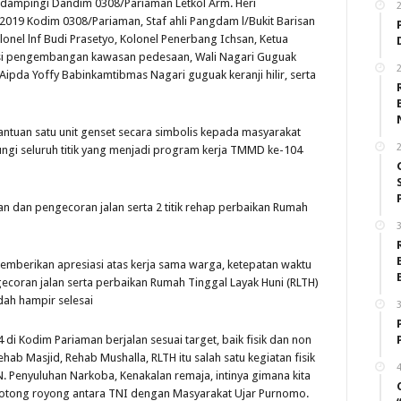
 dampingi Dandim 0308/Pariaman Letkol Arm. Heri
2019 Kodim 0308/Pariaman, Staf ahli Pangdam l/Bukit Barisan
lonel lnf Budi Prasetyo, Kolonel Penerbang Ichsan, Ketua
asi pengembangan kawasan pedesaan, Wali Nagari Guguak
2
Aipda Yoffy Babinkamtibmas Nagari guguak keranji hilir, serta
tuan satu unit genset secara simbolis kepada masyarakat
2
ungi seluruh titik yang menjadi program kerja TMMD ke-104
baikan dan pengecoran jalan serta 2 titik rehap perbaikan Rumah
3
mberikan apresiasi atas kerja sama warga, ketepatan waktu
coran jalan serta perbaikan Rumah Tinggal Layak Huni (RLTH)
ah hampir selesai
3
 Kodim Pariaman berjalan sesuai target, baik fisik dan non
ab Masjid, Rehab Mushalla, RLTH itu salah satu kegiatan fisik
4
. Penyuluhan Narkoba, Kenakalan remaja, intinya gimana kita
gotong royong antara TNI dengan Masyarakat Ujar Purnomo.