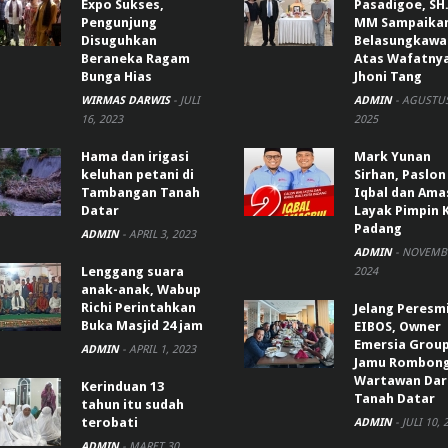
Expo Sukses,
Pasadigoe, SH.
Pengunjung
MM Sampaika
Disuguhkan
Belasungkawa
Beraneka Ragam
Atas Wafatny
Bunga Hias
Jhoni Tang
WIRMAS DARWIS
-
JULI
ADMIN
-
AGUSTUS
16, 2023
2025
Hama dan irigasi
Mark Yunan
keluhan petani di
Sirhan, Paslon
Tambangan Tanah
Iqbal dan Ama
Datar
Layak Pimpin 
Padang
ADMIN
-
APRIL 3, 2023
ADMIN
-
NOVEMBE
Lenggang suara
2024
anak-anak, Wabup
Richi Perintahkan
Jelang Peresm
Buka Masjid 24 jam
EIBOS, Owner
Emersia Grou
ADMIN
-
APRIL 1, 2023
Jamu Rombon
Wartawan Dar
Kerinduan 13
Tanah Datar
tahun itu sudah
terobati
ADMIN
-
JULI 10, 
ADMIN
-
MARET 30,