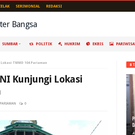
CELAK
SERIMONIAL
REDAKSI
SUMBAR
POLITIK
HUKRIM
EKBIS
PARIWISA
i Lokasi TMMD 104 Pariaman
8 
NI Kunjungi Lokasi
n
PARIAMAN
0
P
D
A