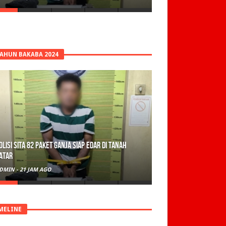
TAHUN BAKABA 2024
olisi Sita 82 Paket Ganja Siap Edar di Tanah
atar
DMIN
-
21 JAM AGO
MELINE