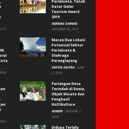
,
Pariwisata, Tanah
n
Datar Gelar
Tuorism Award
a
2019
WIRMAS DARWIS
-
 27,
OKTOBER 28, 2019
Macau Dua Lokasi
Potensial Sektor
 M.
Pariwisata &
srul
Olahraga
Kota
Paranglayang
DESTIA SASTRA
-
JUNI
R 8,
2, 2018
Pariangan Desa
ian
Terindah di Dunia,
Objek Wisata dan
p
Penghasil
gan
Holtikultura
i
ADMIN
-
JANUARI 7,
2018
2024
Diduga Terlalu