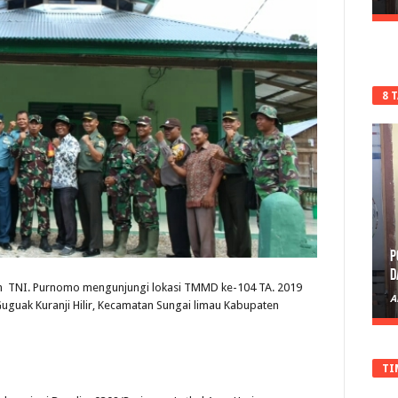
8 
P
D
en TNI. Purnomo mengunjungi lokasi TMMD ke-104 TA. 2019
A
guak Kuranji Hilir, Kecamatan Sungai limau Kabupaten
TI